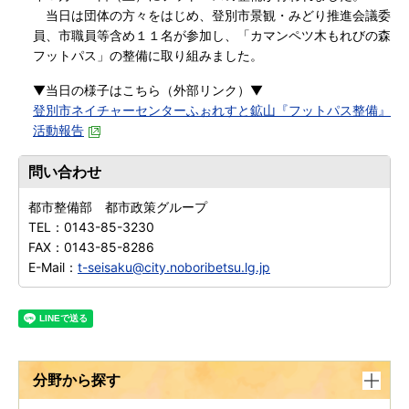
当日は団体の方々をはじめ、登別市景観・みどり推進会議委
員、市職員等含め
１１名
が参加し、「カマンペツ木もれびの森
フットパス」の整備に取り組みました。
▼当日の様子はこちら（外部リンク）▼
登別市ネイチャーセンターふぉれすと鉱山『フットパス整備』
活動報告
問い合わせ
都市整備部 都市政策グループ
TEL：
0143-85-3230
FAX：
0143-85-8286
E-Mail：
t-seisaku@city.noboribetsu.lg.jp
分野から探す