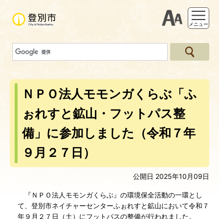
支援ツー
メニュー
ＮＰＯ法人モモンガくらぶ「ふ
ぉれすと鉱山・フットパス整
備」に参加しました（令和７年
９月２７日）
公開日 2025年10月09日
『ＮＰＯ法人モモンガくらぶ』の環境保全活動の一環とし
て、登別市ネイチャーセンターふぉれすと鉱山において令和７
年９月２７日（土）にフットパスの整備が行われました。