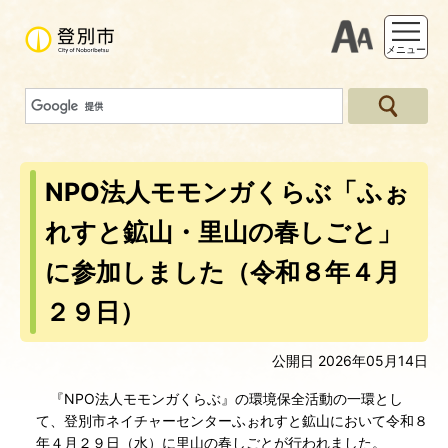
支援ツー
メニュー
NPO法人モモンガくらぶ「ふぉ
れすと鉱山・里山の春しごと」
に参加しました（令和８年４月
２９日）
公開日 2026年05月14日
『NPO法人モモンガくらぶ』の環境保全活動の一環とし
て、登別市ネイチャーセンターふぉれすと鉱山において令和８
年４月２９日（水）に里山の春しごとが行われました。