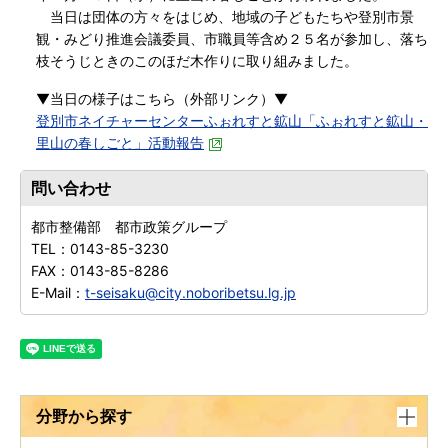
当日は団体の方々をはじめ、地域の子どもたちや登別市景
観・みどり推進会議委員、市職員等含め２５名が参加し、落ち
枝そうじときのこのほだ木作りに取り組みました。
▼当日の様子はこちら（外部リンク）▼
登別市ネイチャーセンターふぉれすと鉱山「ふぉれすと鉱山・
里山の春しごと」活動報告
問い合わせ
都市整備部 都市政策グループ
TEL：
0143-85-3230
FAX：
0143-85-8286
E-Mail：
t-seisaku@city.noboribetsu.lg.jp
分野から探す