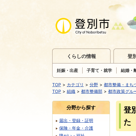
くらしの情報
登
妊娠・出産
子育て・就学
結婚・
TOP
カテゴリ
分野
都市整備・まち
TOP
組織
都市整備部
都市政策グル
分野から探す
登
た
届出・登録・証明
保険・年金・介護
障がい・福祉