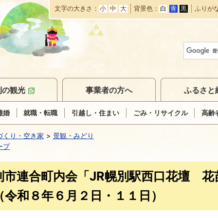
文字の大きさ
小
中
大
背景色
白
青
黒
ふりが
本
文
へ
移
動
別の観光
事業者の方へ
ふるさと
離婚
就職・転職
引越し・住まい
ごみ・リサイクル
高齢
づくり・空き家
景観・みどり
ープ
別市連合町内会「JR幌別駅西口花壇 
（令和８年６月２日・１１日）