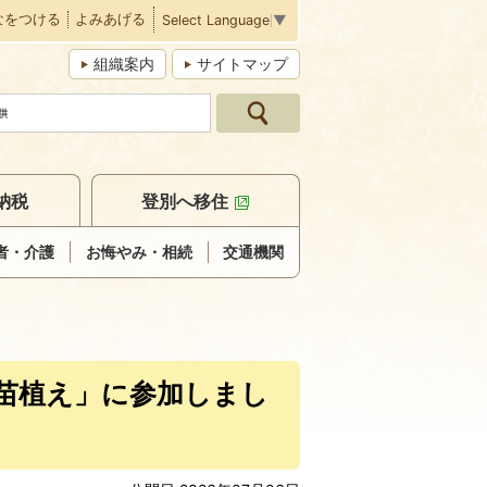
なをつける
よみあげる
Select Language
▼
組織案内
サイトマップ
納税
登別へ移住
者・介護
お悔やみ・相続
交通機関
花苗植え」に参加しまし