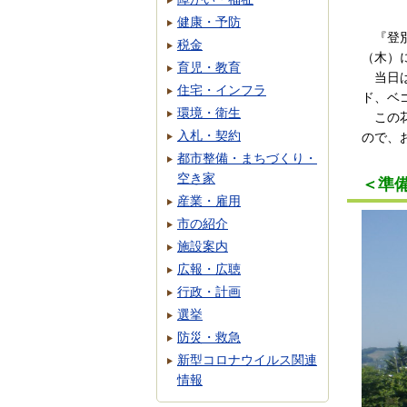
健康・予防
『登別
税金
（木）
育児・教育
当日は
住宅・インフラ
ド、ベ
環境・衛生
この花
入札・契約
ので、
都市整備・まちづくり・
空き家
＜準
産業・雇用
市の紹介
施設案内
広報・広聴
行政・計画
選挙
防災・救急
新型コロナウイルス関連
情報