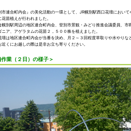
市連合町内会』の美化活動の一環として、JR幌別駅西口花壇において
に花苗植えが行われました。
幌別駅周辺の地区連合町内会、登別市景観・みどり推進会議委員、市
ゴニア、アゲラタムの花苗２，５００株を植えました。
壇は地区連合町内会が当番を決め、月２～３回程度草取りや水やりな
お近くにお越しの際は是非お立ち寄りください。
備作業（２日）の様子＞