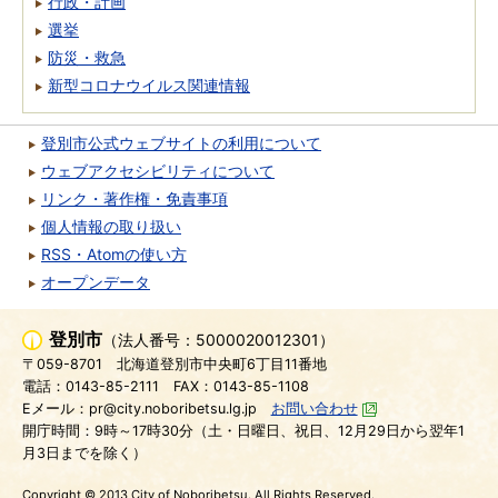
行政・計画
選挙
防災・救急
新型コロナウイルス関連情報
登別市公式ウェブサイトの利用について
ウェブアクセシビリティについて
リンク・著作権・免責事項
個人情報の取り扱い
RSS・Atomの使い方
オープンデータ
登別市
（法人番号：5000020012301）
〒059-8701
北海道登別市中央町6丁目11番地
電話：0143-85-2111
FAX：0143-85-1108
Eメール：pr@city.noboribetsu.lg.jp
お問い合わせ
開庁時間：9時～17時30分（土・日曜日、祝日、12月29日から翌年1
月3日までを除く）
Copyright © 2013 City of Noboribetsu. All Rights Reserved.