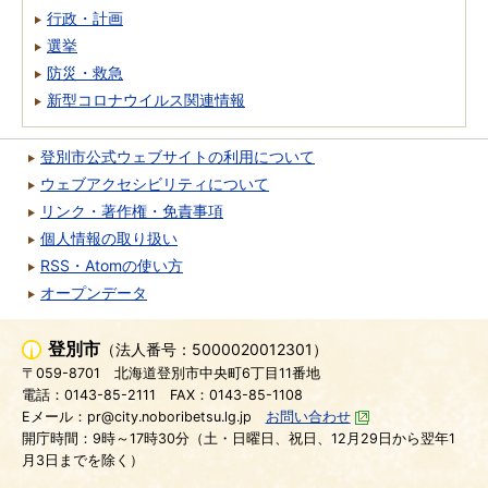
行政・計画
選挙
防災・救急
新型コロナウイルス関連情報
登別市公式ウェブサイトの利用について
ウェブアクセシビリティについて
リンク・著作権・免責事項
個人情報の取り扱い
RSS・Atomの使い方
オープンデータ
登別市
（法人番号：5000020012301）
〒059-8701
北海道登別市中央町6丁目11番地
電話：0143-85-2111
FAX：0143-85-1108
Eメール：pr@city.noboribetsu.lg.jp
お問い合わせ
開庁時間：9時～17時30分（土・日曜日、祝日、12月29日から翌年1
月3日までを除く）