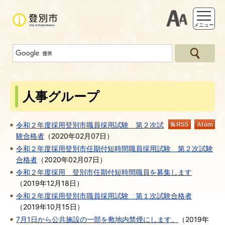
支援ツー
メニュー
人事グループ
令和２年度採用登別市職員採用試験 第２次試
RSS
At
験合格者
（
2020年02月07日
）
令和２年度採用登別市任期付短時間職員採用試験 第２次試験
合格者
（
2020年02月07日
）
令和２年度採用 登別市任期付短時間職員を募集します
（
2019年12月18日
）
令和２年度採用登別市職員採用試験 第１次試験合格者
（
2019年10月15日
）
7月1日から公共施設の一部を敷地内禁煙にします。
（
2019年