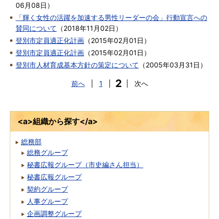
06月08日
）
「輝く女性の活躍を加速する男性リーダーの会」行動宣言への
賛同について
（
2018年11月02日
）
登別市定員適正化計画
（
2015年02月01日
）
登別市定員適正化計画
（
2015年02月01日
）
登別市人材育成基本方針の策定について
（
2005年03月31日
）
2
前へ
|
1
|
|
次へ
<a>組織から探す</a>
総務部
総務グループ
秘書広報グループ（市史編さん担当）
秘書広報グループ
契約グループ
人事グループ
企画調整グループ