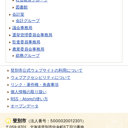
図書館
会計室
会計グループ
議会事務局
選挙管理委員会事務局
監査委員事務局
農業委員会事務局
総務グループ
登別市公式ウェブサイトの利用について
ウェブアクセシビリティについて
リンク・著作権・免責事項
個人情報の取り扱い
RSS・Atomの使い方
オープンデータ
登別市
（法人番号：5000020012301）
〒059-8701
北海道登別市中央町6丁目11番地