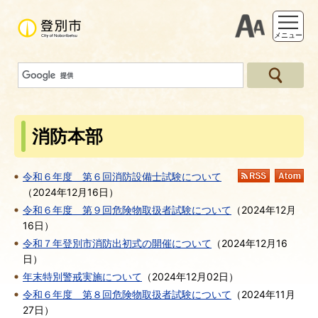
支援ツー
メニュー
消防本部
令和６年度 第６回消防設備士試験について
RSS
At
（
2024年12月16日
）
令和６年度 第９回危険物取扱者試験について
（
2024年12月
16日
）
令和７年登別市消防出初式の開催について
（
2024年12月16
日
）
年末特別警戒実施について
（
2024年12月02日
）
令和６年度 第８回危険物取扱者試験について
（
2024年11月
27日
）