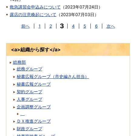
救急講習会申込みについて
（
2023年07月24日
）
露店の注意喚起について
（
2023年07月03日
）
3
前へ
|
1
|
2
|
|
4
|
5
|
6
|
次へ
<a>組織から探す</a>
総務部
総務グループ
秘書広報グループ（市史編さん担当）
秘書広報グループ
契約グループ
人事グループ
企画調整グループ
ＤＸ推進グループ
財政グループ