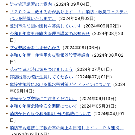
防火管理講習のご案内
（
2024年09月04日
）
『２０２４ 救える命があります！！』消防・救急フェスティ
バルを開催いたします。
（
2024年09月02日
）
登別市消防団の団員を募集しています
（
2024年09月02日
）
令和６年度甲種防火管理再講習のお知らせ
（
2024年08月23
日
）
防火懇談会をしませんか？
（
2024年08月06日
）
令和６年度 住宅用火災警報器設置率調査
（
2024年08月02
日
）
花火で遊ぶ時は気をつけましょう
（
2024年07月01日
）
露店出店の際は注意してください
（
2024年07月01日
）
危険物施設における風水害対策ガイドラインについて
（
2024
年06月14日
）
蛍光ランプ交換にご注意ください。
（
2024年06月13日
）
令和６年度危険物安全週間について
（
2024年05月31日
）
消防かわら版令和6年4月号の掲載について
（
2024年04月01
日
）
消防車も連携して救命率の向上を目指します～「ＰＡ連携」
（
2024年03月05日
）