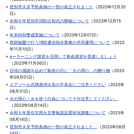
登別市火災予防条例の一部が改正されました
（
2023年12月20
日
）
令和６年登別市消防出初式の開催について
（
2023年12月15
日
）
年末特別警戒実施について
（
2023年12月01日
）
西胆振圏で行う消防通信指令業務の共同運用について
（
2023
年11月10日
）
eーラーニング講習を活用して救命講習を受講しましょう
（
2023年11月06日
）
日頃の感謝を込めて敬老の日に「火の用心」の贈り物
（
2023
年09月01日
）
エアゾール式簡易消火具の不具合にご注意ください
（
2023年
08月31日
）
火の用心！火を使う行為について十分注意してください。
（
2023年08月14日
）
令和５年度住宅用火災警報器設置状況調査について
（
2023年
08月14日
）
登別市火災予防条例の一部が改正されました。
（
2023年08月
14日
）