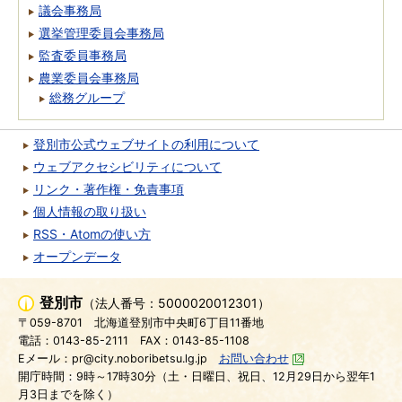
議会事務局
選挙管理委員会事務局
監査委員事務局
農業委員会事務局
総務グループ
登別市公式ウェブサイトの利用について
ウェブアクセシビリティについて
リンク・著作権・免責事項
個人情報の取り扱い
RSS・Atomの使い方
オープンデータ
登別市
（法人番号：5000020012301）
〒059-8701
北海道登別市中央町6丁目11番地
電話：0143-85-2111
FAX：0143-85-1108
Eメール：pr@city.noboribetsu.lg.jp
お問い合わせ
開庁時間：9時～17時30分（土・日曜日、祝日、12月29日から翌年1
月3日までを除く）