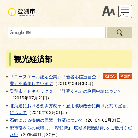
支援ツー
メニュー
観光経済部
『ユースエール認定企業』『若者応援宣言企
RSS
At
業』を募集しています
（
2016年08月30日
）
登別市ＰＲキャラクター『登夢くん』の利用申請について
（
2016年07月21日
）
北海道における働き方改革・雇用環境改善に向けた共同宣言」
について
（
2016年03月01日
）
石綿による疾病の保障・救済について
（
2016年02月01日
）
都市部からの就職に、｢移転費｣ ｢広域求職活動費｣をご活用くだ
さい
（
2015年11月30日
）