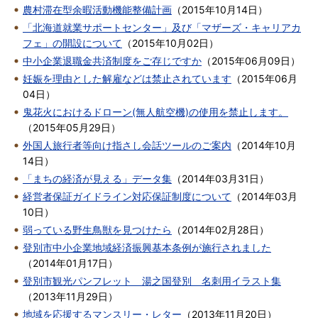
農村滞在型余暇活動機能整備計画
（
2015年10月14日
）
「北海道就業サポートセンター」及び「マザーズ・キャリアカ
フェ」の開設について
（
2015年10月02日
）
中小企業退職金共済制度をご存じですか
（
2015年06月09日
）
妊娠を理由とした解雇などは禁止されています
（
2015年06月
04日
）
鬼花火におけるドローン(無人航空機)の使用を禁止します。
（
2015年05月29日
）
外国人旅行者等向け指さし会話ツールのご案内
（
2014年10月
14日
）
「まちの経済が見える」データ集
（
2014年03月31日
）
経営者保証ガイドライン対応保証制度について
（
2014年03月
10日
）
弱っている野生鳥獣を見つけたら
（
2014年02月28日
）
登別市中小企業地域経済振興基本条例が施行されました
（
2014年01月17日
）
登別市観光パンフレット 湯之国登別 名刺用イラスト集
（
2013年11月29日
）
地域を応援するマンスリー・レター
（
2013年11月20日
）