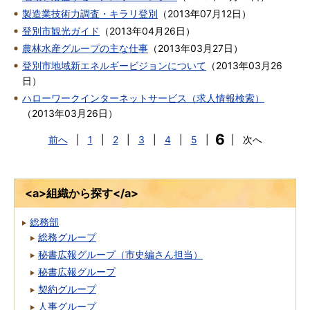
製造業技術力調査・キラリ登別
（
2013年07月12日
）
登別市観光ガイド
（
2013年04月26日
）
農林水産グループの主な仕事
（
2013年03月27日
）
登別市地域新エネルギービジョンについて
（
2013年03月26
日
）
ハローワークインターネットサービス（求人情報検索）
（
2013年03月26日
）
6
前へ
|
1
|
2
|
3
|
4
|
5
|
|
次へ
<a>組織から探す</a>
総務部
総務グループ
秘書広報グループ（市史編さん担当）
秘書広報グループ
契約グループ
人事グループ