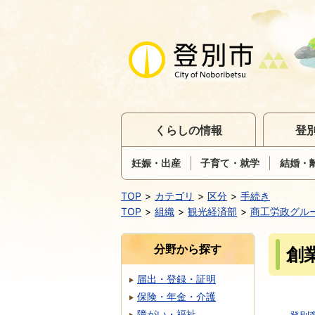
くらしの情報
登
妊娠・出産
子育て・就学
結婚・
TOP
カテゴリ
区分
手続き
TOP
組織
観光経済部
商工労政グル
分野から探す
創
届出・登録・証明
保険・年金・介護
障がい・福祉