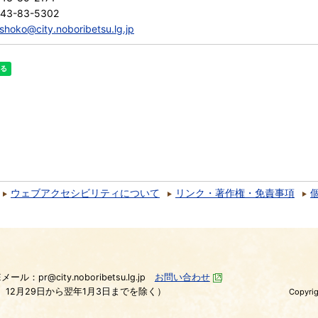
143-83-5302
shoko@city.noboribetsu.lg.jp
ウェブアクセシビリティについて
リンク・著作権・免責事項
）
Eメール：pr@city.noboribetsu.lg.jp
お問い合わせ
、12月29日から翌年1月3日までを除く）
Copyrig