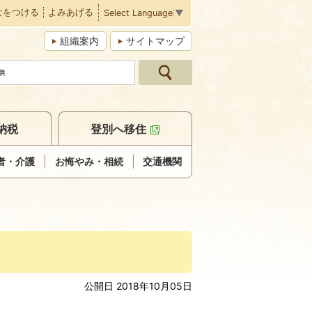
なをつける
よみあげる
Select Language
▼
組織案内
サイトマップ
納税
登別へ移住
者・介護
お悔やみ・相続
交通機関
公開日 2018年10月05日