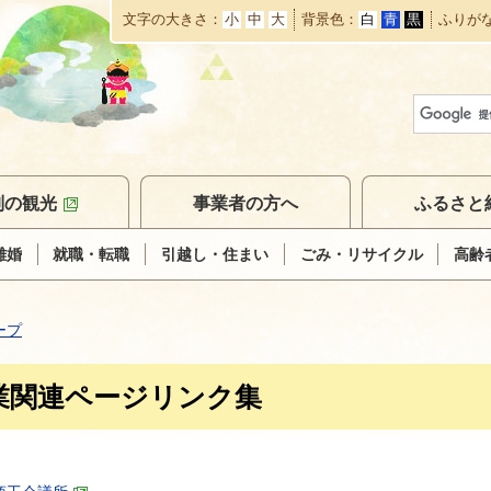
文字の大きさ
小
中
大
背景色
白
青
黒
ふりが
本
文
へ
移
動
別の観光
事業者の方へ
ふるさと
離婚
就職・転職
引越し・住まい
ごみ・リサイクル
高齢
ープ
業関連ページリンク集