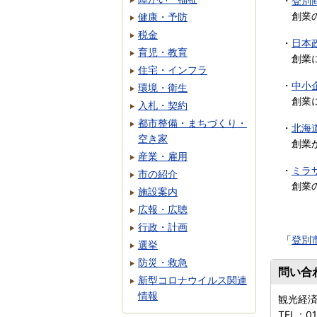
・
登別
創業の
健康・予防
税金
・
日本
育児・教育
創業に
住宅・インフラ
・
中小
環境・衛生
創業に
入札・契約
都市整備・まちづくり・
・
北海
空き家
創業か
産業・雇用
・
ミラ
市の紹介
創業の
施設案内
広報・広聴
行政・計画
「
登別
選挙
防災・救急
問い合
新型コロナウイルス関連
情報
観光経
TEL：
01