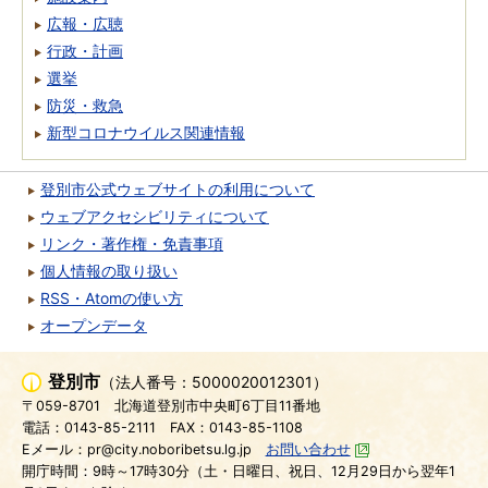
広報・広聴
行政・計画
選挙
防災・救急
新型コロナウイルス関連情報
登別市公式ウェブサイトの利用について
ウェブアクセシビリティについて
リンク・著作権・免責事項
個人情報の取り扱い
RSS・Atomの使い方
オープンデータ
登別市
（法人番号：5000020012301）
〒059-8701
北海道登別市中央町6丁目11番地
電話：0143-85-2111
FAX：0143-85-1108
Eメール：pr@city.noboribetsu.lg.jp
お問い合わせ
開庁時間：9時～17時30分（土・日曜日、祝日、12月29日から翌年1