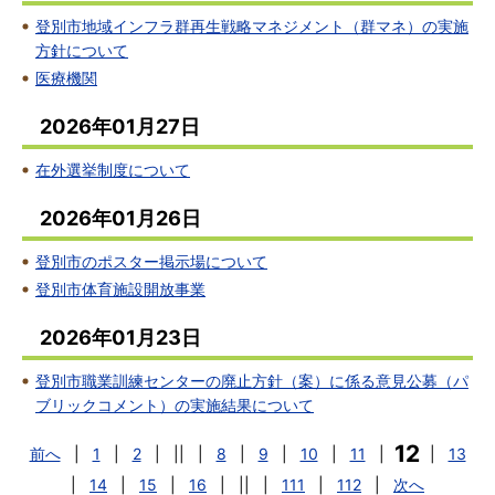
登別市地域インフラ群再生戦略マネジメント（群マネ）の実施
方針について
医療機関
2026年01月27日
在外選挙制度について
2026年01月26日
登別市のポスター掲示場について
登別市体育施設開放事業
2026年01月23日
登別市職業訓練センターの廃止方針（案）に係る意見公募（パ
ブリックコメント）の実施結果について
12
前へ
|
1
|
2
|
||
|
8
|
9
|
10
|
11
|
|
13
|
14
|
15
|
16
|
||
|
111
|
112
|
次へ