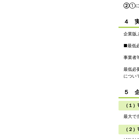
②
①に
４ 
企業版
■最低
事業者
最低必
につい
５ 
（１）
最大で
（２）