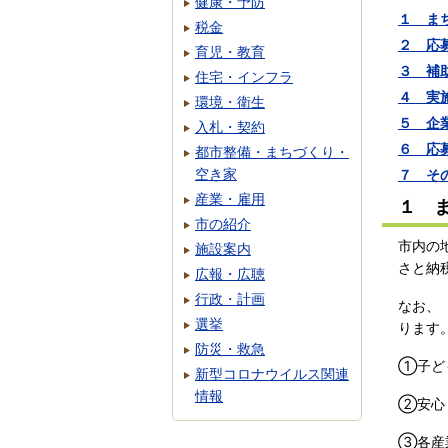
健康・予防
１ ま
税金
２ 応
育児・教育
３ 補
住宅・インフラ
４ 実
環境・衛生
５ 企
入札・契約
６ 応
都市整備・まちづくり・
空き家
７ そ
産業・雇用
１ 
市の紹介
市内の
施設案内
さと納
広報・広聴
行政・計画
なお、
選挙
ります
防災・救急
①子ど
新型コロナウイルス関連
情報
②安心
③各産