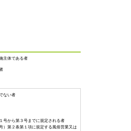
施主体である者
者
でない者
１号から第３号までに規定される者
号）第２条第１項に規定する風俗営業又は