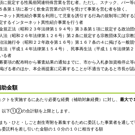
項に規定する性風俗関連特殊営業を営む者。ただし、スナック、バー等
５条第１項に基づく飲食店営業の許可を受けて事業を営む者を除く。
ーネット異性紹介事業を利用して児童を誘引する行為の規制等に関する
定するインターネット異性紹介事業を行う者
金規正法（昭和２３年法律第１９４号）第３条第１項に規定する政治団
人法（昭和２６年法律第１２６号）第２条に規定する宗教団体又は宗教
治法施行令（昭和２２年政令第１６号）第１６７条の４に掲げる一般競
生法（平成１４年法律第１５４号）、民事再生法（平成１１年法律第２
いる者
募要項の配布時から審査結果の通知までに、市から入札参加資格停止等
掲げる者のほか、本企画提案に応募することが不適当であると市長が認
補助金額
ェクトを実施するにあたり必要な経費（補助対象経費）に対し、
最大で
、以下①②の合計額を上限とします。
まち・ひと・しごと創生寄附を募集するために委託した事業者を通して
ら委託料を差し引いた金額の１０分の１０に相当する額