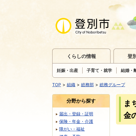
くらしの情報
登
妊娠・出産
子育て・就学
結婚・
TOP
組織
総務部
総務グループ
分野から探す
ま
金
届出・登録・証明
保険・年金・介護
障がい・福祉