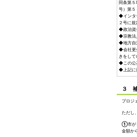
同条第５
号）第５
◆インタ
２号に規
◆政治資
◆宗教法
◆地方自
◆会社更
きをして
◆この公
◆上記に
３ 
プロジ
ただし
①
市が
金額か