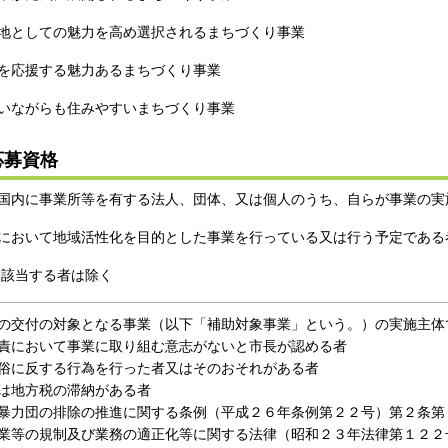
地としての魅力を高め選択されるまちづくり事業
を応援する魅力あるまちづくり事業
いながらも住みやすいまちづくり事業
応募資格
国内に事業所等を有する法人、団体、又は個人のうち、自らが事業の実
において地域活性化を目的とした事業を行っている又は行う予定である
に該当する者は除く
の交付の対象となる事業（以下「補助対象事業」という。）の実施主体
責において事業に取り組む意志がないと市長が認める者
俗に反する行為を行った者又はそのおそれがある者
は地方税の滞納がある者
暴力団の排除の推進に関する条例（平成２６年条例第２２号）第２条第
業等の規制及び業務の適正化等に関する法律（昭和２３年法律第１２２