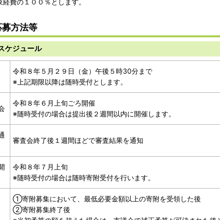
象経費の１００％とします。
応募方法等
スケジュール
令和８年５月２９日（金）午後５時30分まで
※上記期限以降は随時受付とします。
令和８年６月上旬ごろ開催
会
※随時受付の場合は提出後２週間以内に開催します。
通
審査会終了後１週間ほどで審査結果を通知
開
令和８年７月上旬
※随時受付の場合は随時寄附受付を行います。
①寄附募集において、最低必要金額以上の寄附を受領した後
②寄附募集終了後