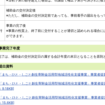
※当初予算の額を超えた場合は、市議会で補正予算が可決された後
補助金の交付決定後
※ただし、補助金の交付決定前であっても、事前着手の届出をもっ
事業の完了後
付
※事業の性質上、終了前に交付することが適切と認められる場合に
ができます。
事業完了年度
完了は、補助金の交付決定日の属する会計年度の末日となることを原則
提出資料
_「まち・ひと・しごと創生寄附金活用型地域活性化支援事業」事業者提案公募
_「まち・ひと・しごと創生寄附金活用型地域活性化支援事業」事業者提
：9.18KB]
_「まち・ひと・しごと創生寄附金活用型地域活性化支援事業」事業者提
：15.6KB]