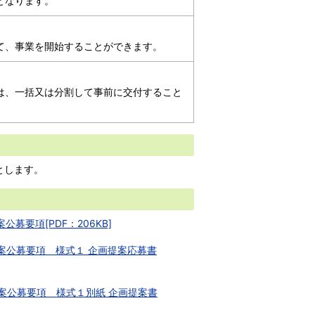
となります。
て、事業を開始することができます。
は、一括又は分割して事前に交付すること
とします。
要項[PDF：206KB]
案公募要項 様式１ 企画提案応募書
案公募要項 様式１別紙 企画提案書