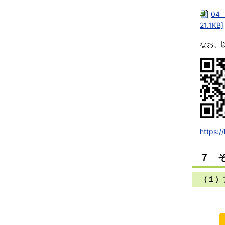
04
21.1KB]
なお、
https:/
７ 
（１）