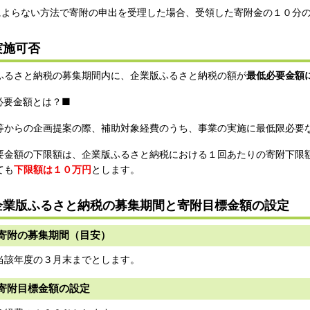
よらない方法で寄附の申出を受理した場合、受領した寄附金の１０分
実施可否
ふるさと納税の募集期間内に、企業版ふるさと納税の額が
最低必要金額
必要金額とは？■
等からの企画提案の際、補助対象経費のうち、事業の実施に最低限必要
要金額の下限額は、企業版ふるさと納税における１回あたりの寄附下限
ても
下限額は１０万円
とします。
企業版ふるさと納税の募集期間と寄附目標金額の設定
寄附の募集期間（目安）
当該年度の３月末までとします。
寄附目標金額の設定