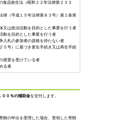
の食品衛生法（昭和２２年法律第２３３
法律（平成１５年法律第８３号）第２条第
体又は政治活動を目的とした事業を行う者
活動を目的とした事業を行う者
争入札の参加者の資格を持たない者
２５号）に基づき更生手続き又は再生手続
の措置を受けている者
める者
１００％の補助金
を交付します。
寄附の申出を受理した場合、受領した寄附