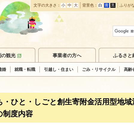
文字の大きさ
小
中
大
背景色
白
青
黒
ふりが
本
文
へ
移
動
別の観光
事業者の方へ
ふるさと
離婚
就職・転職
引越し・住まい
ごみ・リサイクル
高齢
ち・ひと・しごと創生寄附金活用型地域
の制度内容