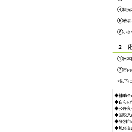
④観光
⑤若者
⑥小さ
２ 
①日本
②市内
※以下
◆補助金
◆自らの
◆公序良
◆国税又
◆登別市
◆風俗営