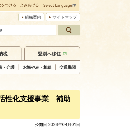
なをつける
よみあげる
Select Language
▼
組織案内
サイトマップ
納税
登別へ移住
者・介護
お悔やみ・相続
交通機関
活性化支援事業 補助
公開日 2026年04月01日