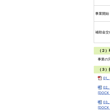
事業開始
補助金交
（２）
事業の
（３）
01
02
[DOCX
03
[DOCX