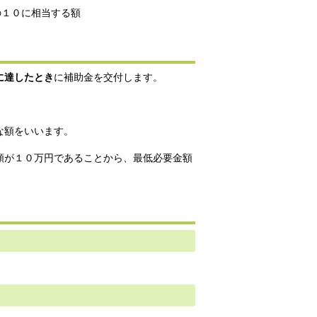
の１０に相当する額
に達したとき
に補助金を交付します。
な額をいいます。
額が１０万円であることから、最低必要金額