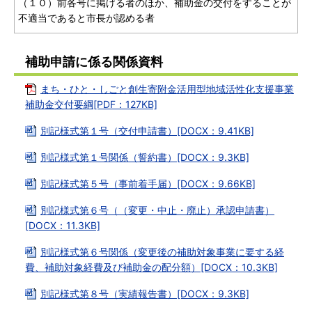
（１０）前各号に掲げる者のほか、補助金の交付をすることが
不適当であると市長が認める者
補助申請に係る関係資料
まち・ひと・しごと創生寄附金活用型地域活性化支援事業
補助金交付要綱[PDF：127KB]
別記様式第１号（交付申請書）[DOCX：9.41KB]
別記様式第１号関係（誓約書）[DOCX：9.3KB]
別記様式第５号（事前着手届）[DOCX：9.66KB]
別記様式第６号（（変更・中止・廃止）承認申請書）
[DOCX：11.3KB]
別記様式第６号関係（変更後の補助対象事業に要する経
費、補助対象経費及び補助金の配分額）[DOCX：10.3KB]
別記様式第８号（実績報告書）[DOCX：9.3KB]