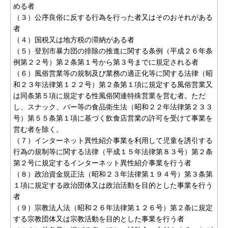
める者
（３）公序良俗に反する行為を行った者又はそのおそれがある
者
（４）国税又は地方税の滞納がある者
（５）登別市暴力団の排除の推進に関する条例（平成２６年条
例第２２号）第２条第１号から第３号までに規定される者
（６）風俗営業等の規制及び業務の適正化等に関する法律（昭
和２３年法律第１２２号）第２条第１項に規定する風俗営業又
は同条第５項に規定する性風俗関連特殊営業を営む者。ただ
し、スナック、バー等の食品衛生法（昭和２２年法律第２３３
号）第５５条第１項に基づく飲食店営業の許可を受けて事業を
営む者を除く。
（７）インターネット異性紹介事業を利用して児童を誘引する
行為の規制等に関する法律（平成１５年法律第８３号）第２条
第２号に規定するインターネット異性紹介事業を行う者
（８）政治資金規正法（昭和２３年法律第１９４号）第３条第
１項に規定する政治団体又は政治活動を目的とした事業を行う
者
（９）宗教法人法（昭和２６年法律第１２６号）第２条に規定
する宗教団体又は宗教活動を目的とした事業を行う者