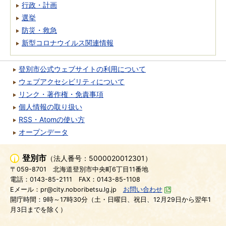
行政・計画
選挙
防災・救急
新型コロナウイルス関連情報
登別市公式ウェブサイトの利用について
ウェブアクセシビリティについて
リンク・著作権・免責事項
個人情報の取り扱い
RSS・Atomの使い方
オープンデータ
登別市
（法人番号：5000020012301）
〒059-8701
北海道登別市中央町6丁目11番地
電話：0143-85-2111
FAX：0143-85-1108
Eメール：pr@city.noboribetsu.lg.jp
お問い合わせ
開庁時間：9時～17時30分（土・日曜日、祝日、12月29日から翌年1
月3日までを除く）