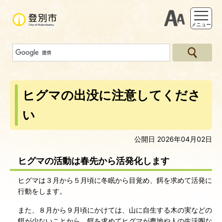
支援ツー
メニュー
ヒグマの出没に注意してくださ
い
公開日 2026年04月02日
ヒグマの活動は春先から活発化します
ヒグマは３月から５月頃に冬眠から目覚め、餌を求めて活発に
行動をします。
また、８月から９月頃にかけては、山に自生する木の実などの
餌が少ないことから、餌を求めてヒグマが農地や人の生活圏な