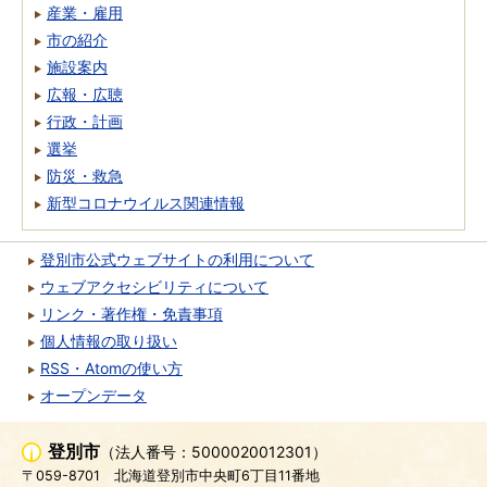
産業・雇用
市の紹介
施設案内
広報・広聴
行政・計画
選挙
防災・救急
新型コロナウイルス関連情報
登別市公式ウェブサイトの利用について
ウェブアクセシビリティについて
リンク・著作権・免責事項
個人情報の取り扱い
RSS・Atomの使い方
オープンデータ
登別市
（法人番号：5000020012301）
〒059-8701
北海道登別市中央町6丁目11番地