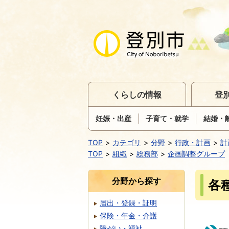
くらしの情報
登
妊娠・出産
子育て・就学
結婚・
TOP
カテゴリ
分野
行政・計画
計
TOP
組織
総務部
企画調整グループ
分野から探す
各
届出・登録・証明
保険・年金・介護
障がい・福祉