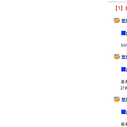
【1
登
■
5
登
■
基
計
登
■
基