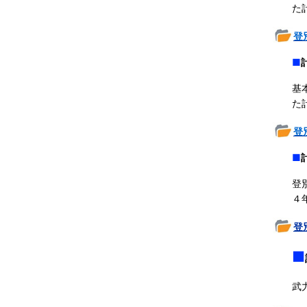
た
登
■
基
た
登
■
登
４
登
■
武