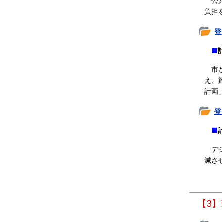
公共
負担
登
■
市が
え、
計画
登
■
デ
減さ
【3