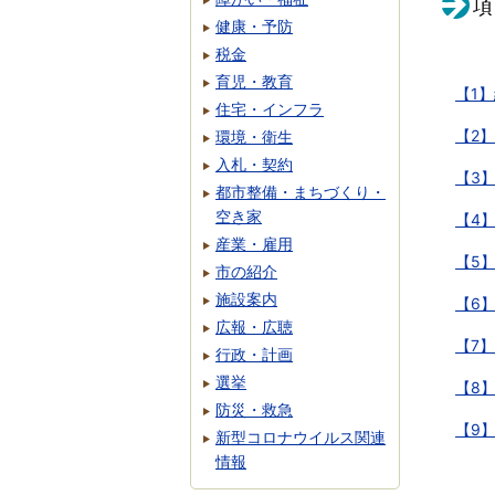
項
健康・予防
税金
育児・教育
【1
住宅・インフラ
【2
環境・衛生
入札・契約
【3
都市整備・まちづくり・
空き家
【4
産業・雇用
【5
市の紹介
施設案内
【6
広報・広聴
【7
行政・計画
選挙
【8
防災・救急
【9
新型コロナウイルス関連
情報