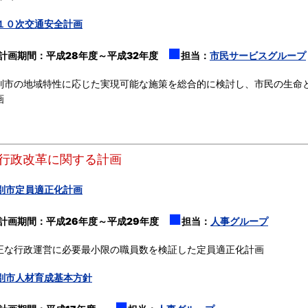
１０次交通安全計画
■
計画期間：
平成28年度～平成32年度
担当：
市民サービスグループ
別市の地域特性に応じた実現可能な施策を総合的に検討し、市民の生命
画
】行政改革に関する計画
別市定員適正化計画
■
計画期間：
平成
26年度～平成29年度
担当：
人事グループ
正な行政運営に必要最小限の職員数を検証した定員適正化計画
別市人材育成基本方針
■