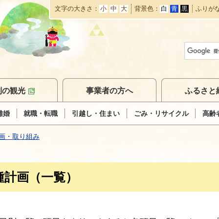
文字の大きさ
小
中
大
背景色
白
青
黒
ふりが
本
文
へ
移
動
別の観光
事業者の方へ
ふるさと
離婚
就職・転職
引越し・住まい
ごみ・リサイクル
高齢
画・取り組み
種計画（一覧）