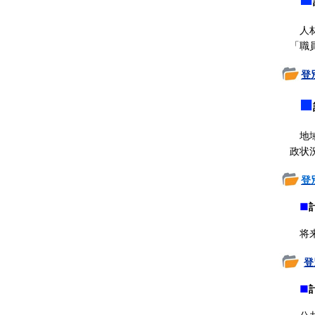
人材
「職
登
■
地域
政状
登
■
将来
登
■