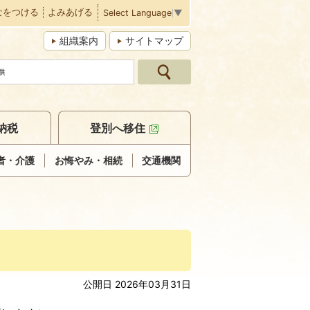
なをつける
よみあげる
Select Language
▼
組織案内
サイトマップ
納税
登別へ移住
者・介護
お悔やみ・相続
交通機関
公開日 2026年03月31日