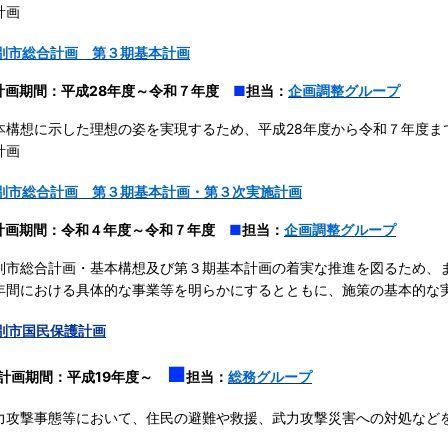
計画
別市総合計画 第３期基本計画
計画期間：平成28年度～令和７年度
■
担当：
企画調整グループ
本構想に示した理想の姿を実現するため、平成28年度から令和７年度ま
計画
別市総合計画 第３期基本計画・第３次実施計画
計画期間：令和４年度～令和７年度
■
担当：
企画調整グループ
別市総合計画・基本構想及び第３期基本計画の着実な推進を図るため、
年間における具体的な事業等を明らかにするとともに、施策の基本的な
別市国民保護計画
■
計画期間：平成19年度～
担当：
総務グループ
力攻撃事態等において、住民の避難や救援、武力攻撃災害への対処など