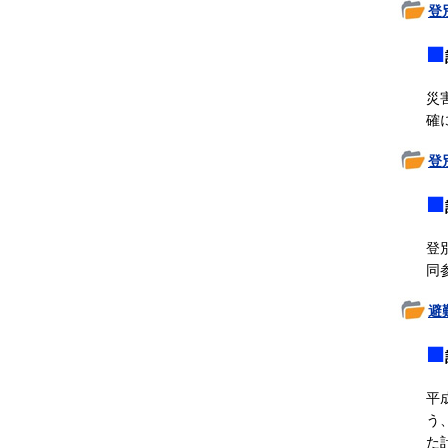
登
■
災
確
登
■
登
同
避
■
平
う
た