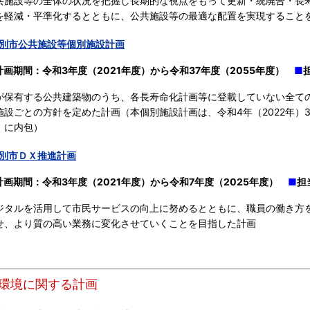
施設等の全体の状況を把握し長期的な視点をもって更新・統廃合・長
を軽減・平準化するとともに、公共施設等の最適な配置を実現すること
別市公共施設等個別施設計画
計画期間：令和3年度（2021年度）から令和37年度（2055年度）
■
保有する公共建築物のうち、各長寿命化計画等に登載していない全て
施設ごとの方針を定めた計画（本個別施設計画は、令和4年（2022年）
」に内包）
別市ＤＸ推進計画
計画期間：令和3年度（2021年度）から令和7年度（2025年度）
■
担
ジタルを活用して市民サービスの向上に努めるとともに、職員の働き方
せ、より質の高い業務に変化させていくことを目指した計画
】環境に関する計画