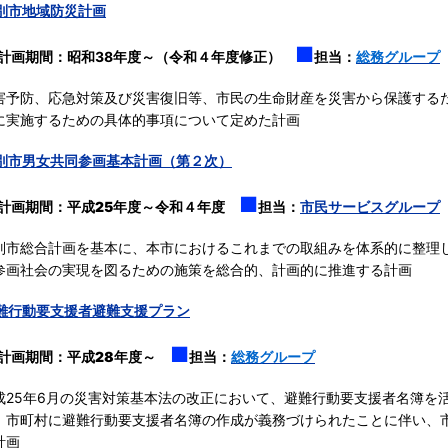
別市地域防災計画
■
計画期間：昭和38年度～（令和４年度修正）
担当：
総務グループ
害予防、応急対策及び災害復旧等、市民の生命財産を災害から保護する
に実施するための具体的事項について定めた計画
別市男女共同参画基本計画（第２次）
■
計画期間：
平成25年度～令和４年度
担当：
市民サービスグループ
別市総合計画を基本に、本市におけるこれまでの取組みを体系的に整理
参画社会の実現を図るための施策を総合的、計画的に推進する計画
難行動要支援者避難支援プラン
■
計画期間：
平成28年度～
担当：
総務グループ
成25年6月の災害対策基本法の改正において、避難行動要支援者名簿を
、市町村に避難行動要支援者名簿の作成が義務づけられたことに伴い、
計画