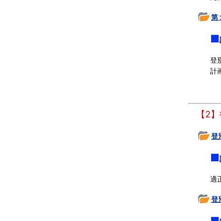
第
■
登
計
【2
登
■
適
登
■