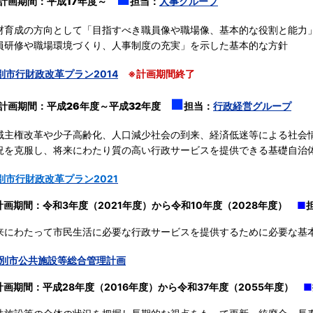
計画期間：
平成17
年度～
担当：
人事グループ
育成の方向として「目指すべき職員像や職場像、基本的な役割と能力
員研修や職場環境づくり、人事制度の充実」を示した基本的な方針
別市行財政改革プラン2014
※計画期間終了
■
計画期間：
平成26
年度～
平成32年度
担当：
行政経営グループ
主権改革や少子高齢化、人口減少社会の到来、経済低迷等による社会
況を克服し、将来にわたり質の高い行政サービスを提供できる基礎自治
別市行財政改革プラン2021
計画期間：令和3年度（2021年度）から令和10年度（2028年度）
■
にわたって市民生活に必要な行政サービスを提供するために必要な基
別市公共施設等総合管理計画
計画期間：平成28年度（2016年度）から令和37年度（2055年度）
■