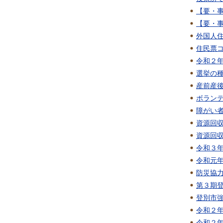
【要・事
【要・事
外国人
住民票
令和２
選挙の
産前産
ボラン
障がい
資源回
資源回
令和３
令和元
防災協
第３期
登別市
令和２
令和２