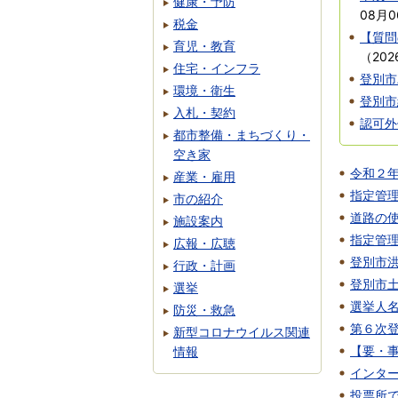
健康・予防
08月0
税金
【質問
育児・教育
（
20
住宅・インフラ
登別市
環境・衛生
登別市
入札・契約
認可外
都市整備・まちづくり・
空き家
令和２
産業・雇用
指定管
市の紹介
道路の
施設案内
指定管
広報・広聴
登別市
行政・計画
登別市
選挙
選挙人
防災・救急
第６次
新型コロナウイルス関連
【要・事
情報
インタ
投票所