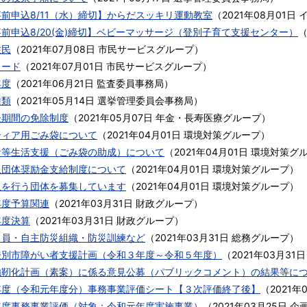
前申込8/11（水）締切】からだスッキリ運動教室
（
2021年08月01日
前申込8/20(金)締切】ベビーマッサージ（登別子育て支援センター）
住民
（
2021年07月08日
市民サービスグループ
）
コード
（
2021年07月01日
市民サービスグループ
）
年度
（
2021年06月21日
監査委員事務局
）
種類
（
2021年05月14日
選挙管理委員会事務局
）
後期間の免除制度
（
2021年05月07日
年金・長寿医療グループ
）
ティア用ごみ袋について
（
2021年04月01日
環境対策グループ
）
者等生活支援（ごみ袋の助成）について
（
2021年04月01日
環境対策グ
収団体奨励金支給制度について
（
2021年04月01日
環境対策グループ
）
収を行う団体を募集しています
（
2021年04月01日
環境対策グループ
）
年度予算関連
（
2021年03月31日
財政グループ
）
年度決算
（
2021年03月31日
財政グループ
）
力員・自主防災組織・防災訓練など
（
2021年03月31日
総務グループ
）
登別市障がい者支援計画（令和３年度～令和５年度）
（
2021年03月31日
強靭化計画（素案）に係る意見公募（パブリックコメント）の結果等に
年度（令和元年度分）事務事業評価シート【３次評価終了後】
（
2021年
年度事務事業評価（対象：令和元年度実施事業）
（
2021年03月25日
企