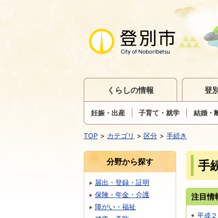
くらしの情報
登
妊娠・出産
子育て・就学
結婚・
TOP
カテゴリ
区分
手続き
分野から探す
手
届出・登録・証明
保険・年金・介護
注目情
障がい・福祉
平成２