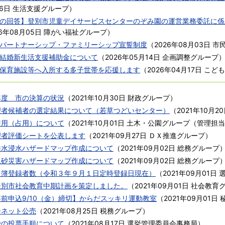
6日
生活支援グループ
）
の回答】登別市児童デイサービスセンターのぞみ園の運営業務委託に係
26年08月05日
障がい福祉グループ
）
パートナーシップ・ファミリーシップ宣誓制度
（
2026年08月03日
市
結婚新生活支援補助金について
（
2026年05月14日
企画調整グループ
保育施設等へ入所する多子世帯を応援します
（
2026年04月17日
こども
年度 市の決算の状況
（
2021年10月30日
財政グループ
）
理者候補者の選定結果について（若草つどいセンター）
（
2021年10月2
使用（占用）について
（
2021年10月01日
土木・公園グループ（管理担当
理者評価シートを公表します
（
2021年09月27日
ＤＸ推進グループ
）
洪水浸水ハザードマップ作成について
（
2021年09月02日
総務グループ
土砂災害ハザードマップ作成について
（
2021年09月02日
総務グループ
名簿登録者数（令和３年９月１日定時登録日現在）
（
2021年09月01日
登別市社会教育中期計画を策定しました。
（
2021年09月01日
社会教育
前申込9/10（金）締切】からだスッキリ運動教室
（
2021年09月01日
ーネット公売
（
2021年08月25日
税務グループ
）
での投票手順について
（
2021年08月17日
選挙管理委員会事務局
）