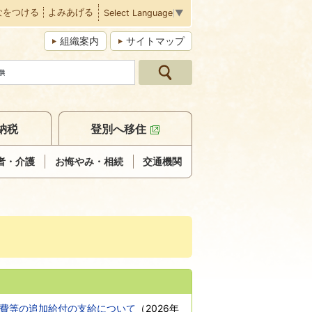
なをつける
よみあげる
Select Language
▼
組織案内
サイトマップ
納税
登別へ移住
者・介護
お悔やみ・相続
交通機関
費等の追加給付の支給について
（
2026年