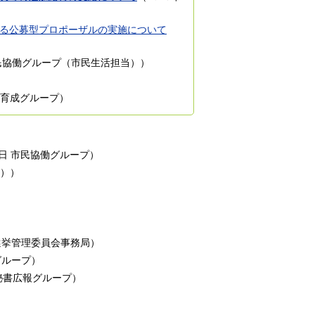
る公募型プロポーザルの実施について
民協働グループ（市民生活担当）
）
）
育成グループ
）
0日
市民協働グループ
）
）
）
）
）
選挙管理委員会事務局
）
グループ
）
秘書広報グループ
）