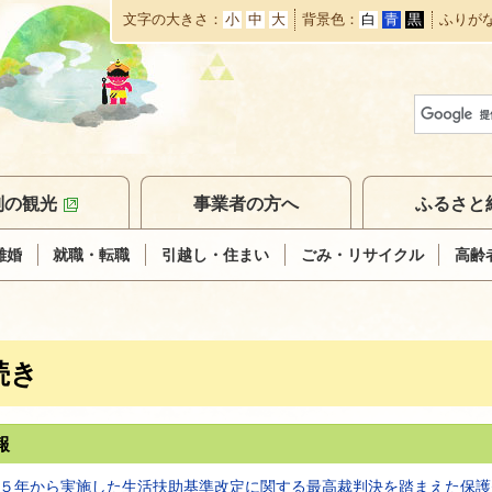
文字の大きさ
小
中
大
背景色
白
青
黒
ふりが
本
文
へ
移
動
別の観光
事業者の方へ
ふるさと
離婚
就職・転職
引越し・住まい
ごみ・リサイクル
高齢
続き
報
５年から実施した生活扶助基準改定に関する最高裁判決を踏まえた保護