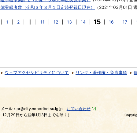
名簿登録者数（令和３年３月１日定時登録日現在）
（
2021年03月01日
15
|
1
|
2
|
||
|
11
|
12
|
13
|
14
|
|
16
|
17
|
ウェブアクセシビリティについて
リンク・著作権・免責事項
）
Eメール：pr@city.noboribetsu.lg.jp
お問い合わせ
、12月29日から翌年1月3日までを除く）
Copyrig