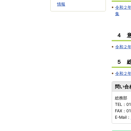
情報
令和２
集
４ 
令和２
５ 
令和２
問い合
総務部
TEL：
01
FAX：
01
E-Mail：