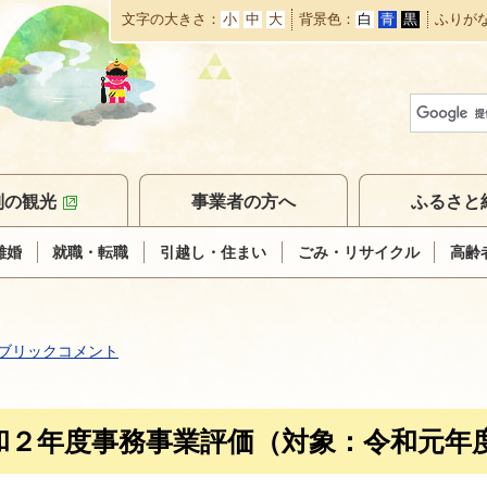
文字の大きさ
小
中
大
背景色
白
青
黒
ふりが
本
文
へ
移
動
別の観光
事業者の方へ
ふるさと
離婚
就職・転職
引越し・住まい
ごみ・リサイクル
高齢
ブリックコメント
和２年度事務事業評価（対象：令和元年