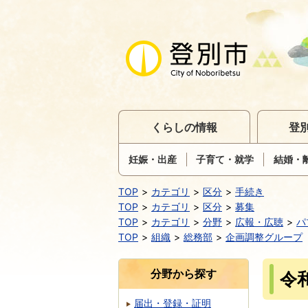
くらしの情報
登
妊娠・出産
子育て・就学
結婚・
TOP
カテゴリ
区分
手続き
TOP
カテゴリ
区分
募集
TOP
カテゴリ
分野
広報・広聴
パ
TOP
組織
総務部
企画調整グループ
分野から探す
令
届出・登録・証明