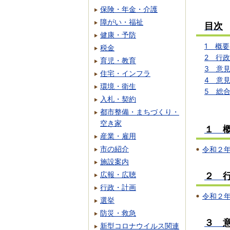
保険・年金・介護
障がい・福祉
目次
健康・予防
1 概要
税金
2 行
育児・教育
3 意
住宅・インフラ
4 意
環境・衛生
5 総
入札・契約
都市整備・まちづくり・
空き家
１ 
産業・雇用
市の紹介
令和２
施設案内
広報・広聴
２ 
行政・計画
令和２
選挙
防災・救急
３ 
新型コロナウイルス関連