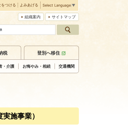
なをつける
よみあげる
Select Language
▼
組織案内
サイトマップ
納税
登別へ移住
者・介護
お悔やみ・相続
交通機関
度実施事業）