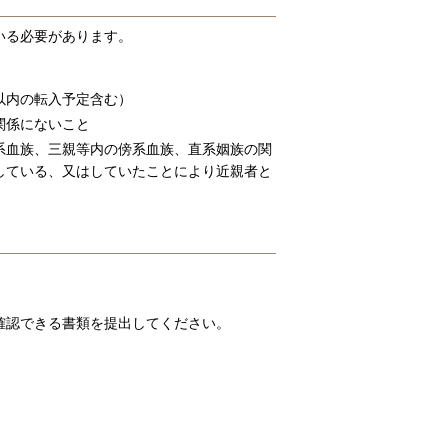
いる必要があります。
以内の転入予定含む）
関係にないこと
系血族、三親等内の傍系血族、直系姻族の関
している、又はしていたことにより近親者と
確認できる書類を提出してください。