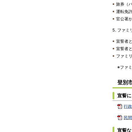
旅券（
運転免
官公署
ファミ
宣誓者
宣誓者
ファミ
※ファ
登別
宣誓に
行政
民間
宣誓な