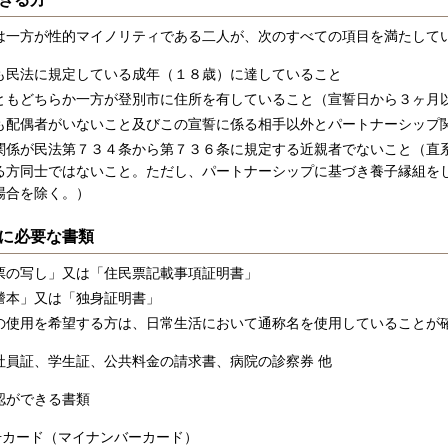
は一方が性的マイノリティである二人が、次のすべての項目を満たして
も民法に規定している成年（１８歳）に達していること
ともどちらか一方が登別市に住所を有していること（宣誓日から３ヶ月
も配偶者がいないこと及びこの宣誓に係る相手以外とパートナーシップ
関係が民法第７３４条から第７３６条に規定する近親者でないこと（直
る方同士ではないこと。ただし、パートナーシップに基づき養子縁組を
場合を除く。）
に必要な書類
票の写し」又は「住民票記載事項証明書」
謄本」又は「独身証明書」
の使用を希望する方
は、日常生活において通称名を使用していることが
社員証、学生証、公共料金の請求書、病院の診察券 他
認ができる書類
号カード（マイナンバーカード）