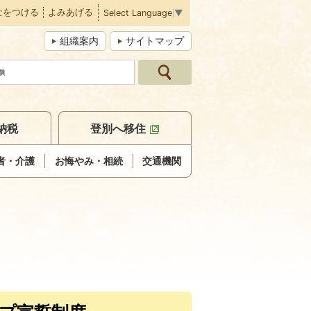
なをつける
よみあげる
Select Language
▼
組織案内
サイトマップ
納税
登別へ移住
者・介護
お悔やみ・相続
交通機関