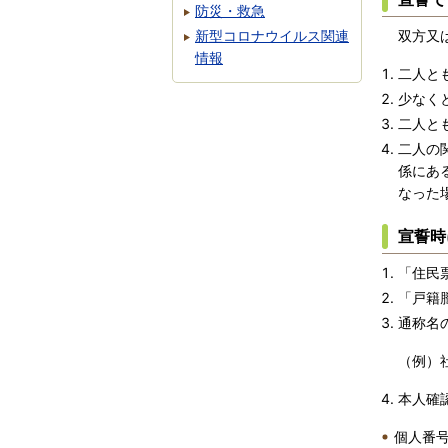
防災・救急
新型コロナウイルス関連
双方又
情報
二人と
少なく
二人と
二人の
係にあ
なった
宣誓時
「住民
「戸籍
通称名
（例）
本人確
個人番