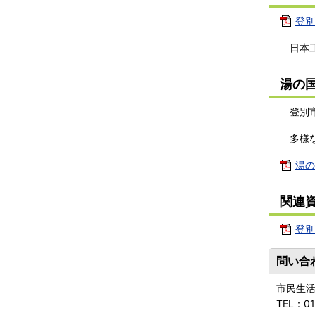
登別
日本工
湯の
登別市
多様な
湯の
関連
登別
問い合
市民生
TEL：
0