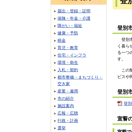
登
届出・登録・証明
保険・年金・介護
障がい・福祉
登別
健康・予防
登別市
税金
く暮ら
育児・教育
る一つ
住宅・インフラ
す。
環境・衛生
入札・契約
この制
ビスや
都市整備・まちづくり・
空き家
産業・雇用
登別
市の紹介
登別
施設案内
広報・広聴
宣誓
行政・計画
選挙
宣誓で