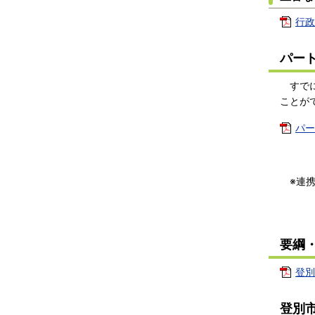
行政
パー
すでに
ことが
パー
※連携
要綱
登別
登別