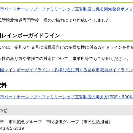
市パートナーシップ・ファミリーシップ宣誓制度に係る周知啓発ポスター[P
学院北海道専門学校 様のご協力により作成いたしました。
国レインボーガイドライン
では、令和６年８月に市職員向けの多様な性に係るガイドラインを作
性のあり方や業務での対応について、事業所等でもご活用ください。
国レインボーガイドライン（多様な性に関する登別市職員ガイドライン）[P
資料
市パートナーシップ・ファミリーシップ宣誓制度の考え方[PDF：600KB
わせ
活部 市民協働グループ 市民協働グループ（市民生活担当）
143-85-2139