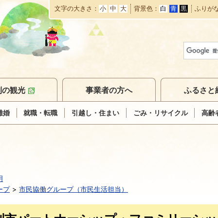
文字の大きさ
小
中
大
背景色
白
青
黒
ふりが
本
文
へ
移
動
別の観光
事業者の方へ
ふるさと
離婚
就職・転職
引越し・住まい
ごみ・リサイクル
高齢
明
ープ
市民協働グループ（市民生活担当）