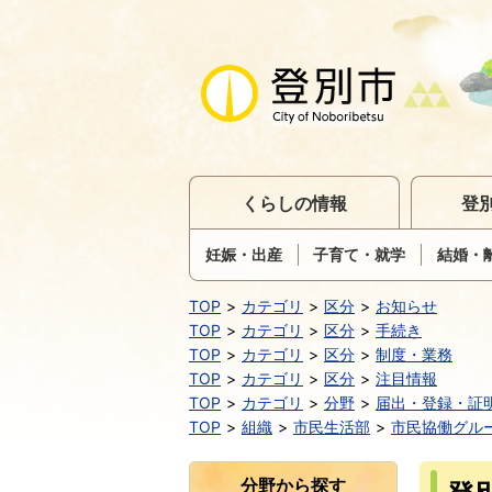
くらしの情報
登
妊娠・出産
子育て・就学
結婚・
TOP
カテゴリ
区分
お知らせ
TOP
カテゴリ
区分
手続き
TOP
カテゴリ
区分
制度・業務
TOP
カテゴリ
区分
注目情報
TOP
カテゴリ
分野
届出・登録・証
TOP
組織
市民生活部
市民協働グル
分野から探す