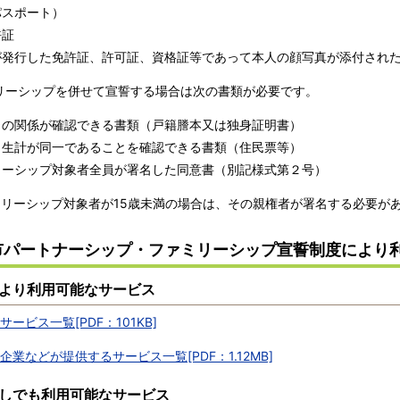
パスポート）
許証
が発行した免許証、許可証、資格証等であって本人の顔写真が添付され
リーシップを併せて宣誓する場合は次の書類が必要です。
との関係が確認できる書類（戸籍謄本又は独身証明書）
と生計が同一であることを確認できる書類（住民票等）
リーシップ対象者全員が署名した同意書（別記様式第２号）
ミリーシップ対象者が15歳未満の場合は、その親権者が署名する必要が
市パートナーシップ・ファミリーシップ宣誓制度により
より利用可能なサービス
サービス一覧[PDF：101KB]
企業などが提供するサービス一覧[PDF：1.12MB]
しでも利用可能なサービス