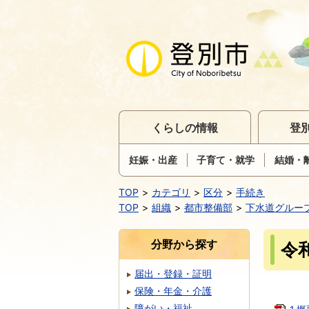
くらしの情報
登
妊娠・出産
子育て・就学
結婚・
TOP
カテゴリ
区分
手続き
TOP
組織
都市整備部
下水道グルー
分野から探す
令
届出・登録・証明
保険・年金・介護
障がい・福祉