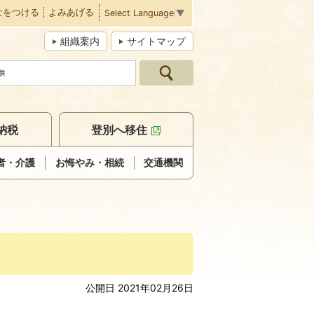
なをつける
よみあげる
Select Language
▼
組織案内
サイトマップ
納税
登別へ移住
者・介護
お悔やみ・相続
交通機関
公開日 2021年02月26日