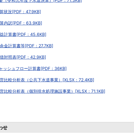
概要（令和元年度下水道決算）[PDF：71.3KB]
算状況[PDF：47.9KB]
決算内訳[PDF：63.9KB]
損益計算書[PDF：45.6KB]
剰余金計算書等[PDF：27.7KB]
貸借対照表[PDF：42.9KB]
キャッシュフロー計算書[PDF：36KB]
経営比較分析表（公共下水道事業）[XLSX：72.4KB]
経営比較分析表（個別排水処理施設事業）[XLSX：71.1KB]
わせ