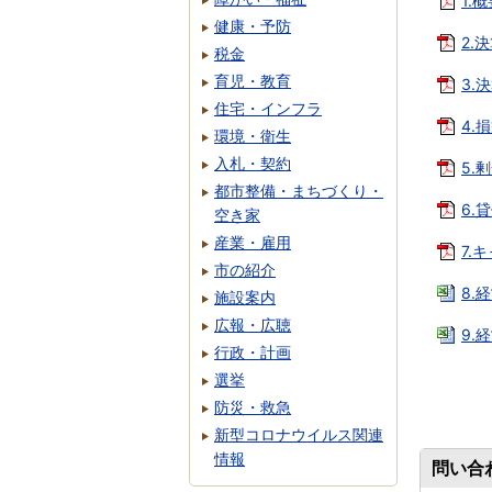
1.
健康・予防
2.決
税金
育児・教育
3.
住宅・インフラ
4.
環境・衛生
入札・契約
5.
都市整備・まちづくり・
6.
空き家
産業・雇用
7.
市の紹介
8.
施設案内
広報・広聴
9.
行政・計画
選挙
防災・救急
新型コロナウイルス関連
情報
問い合