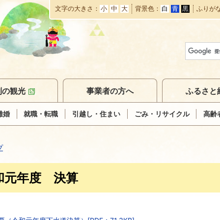
文字の大きさ
小
中
大
背景色
白
青
黒
ふりが
本
文
へ
移
動
別の観光
事業者の方へ
ふるさと
離婚
就職・転職
引越し・住まい
ごみ・リサイクル
高齢
プ
和元年度 決算