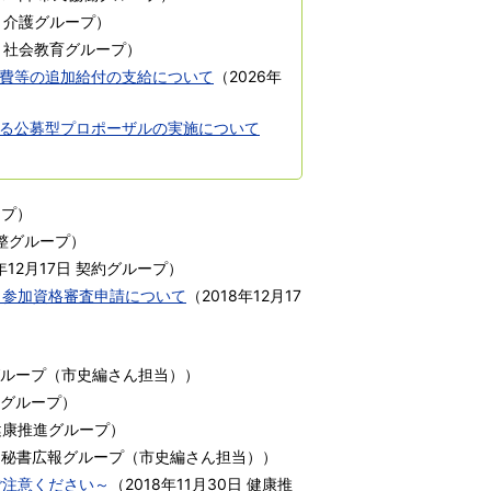
・介護グループ
）
社会教育グループ
）
費等の追加給付の支給について
（
2026年
る公募型プロポーザルの実施について
ープ
）
整グループ
）
年12月17日
契約グループ
）
）参加資格審査申請について
（
2018年12月17
ループ（市史編さん担当）
）
グループ
）
健康推進グループ
）
秘書広報グループ（市史編さん担当）
）
ご注意ください～
（
2018年11月30日
健康推