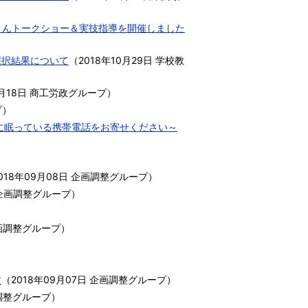
 さんトークショー＆実技指導を開催しました
採択結果について
（
2018年10月29日
学校教
0月18日
商工労政グループ
）
プ
）
に眠っている携帯電話をお寄せください～
018年09月08日
企画調整グループ
）
企画調整グループ
）
画調整グループ
）
す
（
2018年09月07日
企画調整グループ
）
調整グループ
）