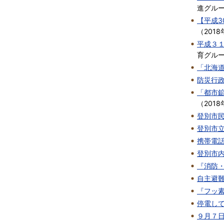
進グル
【平成3
（
2018
平成３
育グル
「北海
防災行
「都市
（
2018
登別市
登別市
携帯電
登別市
『消防
自主避
『フッ
停電し
９月７