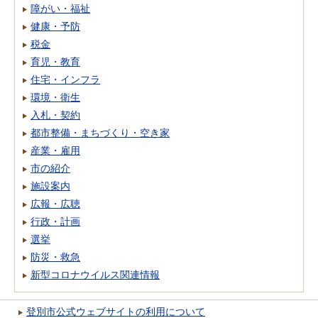
障がい・福祉
健康・予防
税金
育児・教育
住宅・インフラ
環境・衛生
入札・契約
都市整備・まちづくり・空き家
産業・雇用
市の紹介
施設案内
広報・広聴
行政・計画
選挙
防災・救急
新型コロナウイルス関連情報
登別市公式ウェブサイトの利用について