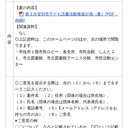
【案の内容】
第３次登別市子ども読書活動推進計画（案）[PDF：
4MB]
【関連資料】
なし
内
◎上記資料は、このホームページのほか、次の場所で閲覧
容
できます。
・市役所１階市民ロビー、各支所、市民会館、しんた２
１、市立図書館、市立図書館アーニス分館、市民活動セン
ター
◎ご意見を提出する際は、次の（１）から（６）までをす
べてご記入ください。
（１）案件名、（２）住所（団体の場合は所在地）、
（３）氏名（団体の場合は団体名称、代表者氏名）、
（４）電話番号、（５）Eメールアドレス（アドレスをお
持ちの方のみ）、（６）ご意見
※ご意見の例
〇〇について、△△と記載されているが、▢▢という記載