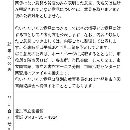
関係のない意見や賛否のみを表明した意見、氏名又は住所
が明記されていない意見については、意見を取りまとめた
後の公表対象としません。
◎いただいたご意見につきましてはその概要とご意見に対
する市としての考え方を公表します。なお、内容の類似し
たご意見につきましては、内容ごとに整理して公表しま
結
す。公表時期は平成30年1月上旬を予定しています。
果
◎ご意見の公表は、ホームページに掲載するとともに、市
の
役所１階市民ロビー、各支所、市民会館、しんた２１、市
公
立図書館、市立図書館アーニス分館、市民活動センターに
表
閲覧用のファイルを備えます。
◎いただいたご意見は登別市教育委員会および登別市立図
書館協議会へ提供することとしております。
問
い
合
登別市立図書館
わ
電話 0143－85－4324
せ
先