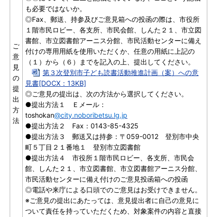
も必要ではないか。
◎Fax、郵送、持参及びご意見箱への投函の際は、市役所
１階市民ロビー、各支所、市民会館、しんた２１、市立図
書館、市立図書館アーニス分館、市民活動センターに備え
ご
付けの専用用紙を使用いただくか、任意の用紙に上記の
意
（１）から（６）までを記入の上、提出してください。
見
第３次登別市子ども読書活動推進計画（案）への意
の
見書[DOCX：13KB]
提
◎ご意見の提出は、次の方法から選択してください。
出
●提出方法１ Ｅメール：
方
toshokan
@city.noboribetsu.lg.jp
法
●提出方法２ Fax：0143-85-4325
●提出方法３ 郵送又は持参：〒059-0012 登別市中央
町５丁目２１番地１ 登別市立図書館
●提出方法４ 市役所１階市民ロビー、各支所、市民会
館、しんた２１、市立図書館、市立図書館アーニス分館、
市民活動センターに備え付けのご意見投函箱への投函
◎電話や来庁による口頭でのご意見はお受けできません。
※ご意見の提出にあたっては、意見提出者に自己の意見に
ついて責任を持っていただくため、対象案件の内容と直接