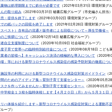
廃棄物は処理期限までに処分が必要です
（
2021年03月31日
環境対策グ
さんの取り組み
（
2021年03月31日
秘書広報グループ（市史編さん担当
販売・提供を終了します
（
2021年03月02日
環境対策グループ
）
設での紙パックの回収を終了します
（
2021年02月26日
環境対策グルー
アスベスト）含有品の流通と販売者による回収について～厚生労働省～
始のご挨拶について
（
2020年12月14日
秘書広報グループ
）
窮者自立支援制度について
（
2020年10月09日
社会福祉グループ
）
年度子育て世帯への臨時特別給付金について
（
2020年08月18日
こども
事業者の皆様へ】キャッシュレス決済の積極的な導入について
（
2020年
の場」等における新型コロナウイルス感染症の感染予防対策の徹底につ
共施設等の利用における新型コロナウイルス感染症対策ガイドライン
（
2
時間のためのアイディア集～鷲別子育て支援センター～
（
2020年05月2
マスクを作ってみませんか～鷲別子育て支援センター～
（
2020年05月1
・中学校全１３校を臨時休校します【４月２０日（月）から５月３１日
）
ンリハ体操を紹介します～新型コロナウイルス感染症対策による運動不
グループ
）