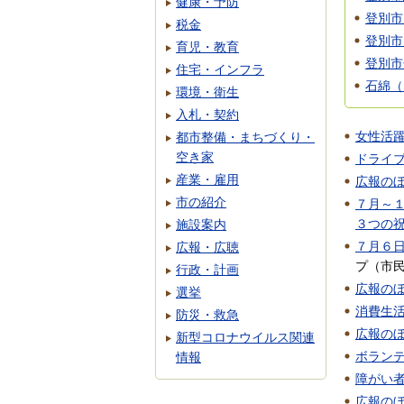
健康・予防
登別市
税金
登別市
育児・教育
登別市
住宅・インフラ
石綿（
環境・衛生
入札・契約
女性活
都市整備・まちづくり・
空き家
ドライ
産業・雇用
広報のぼ
市の紹介
７月～
３つの
施設案内
７月６
広報・広聴
プ（市
行政・計画
広報の
選挙
消費生
防災・救急
広報の
新型コロナウイルス関連
ボラン
情報
障がい
広報の