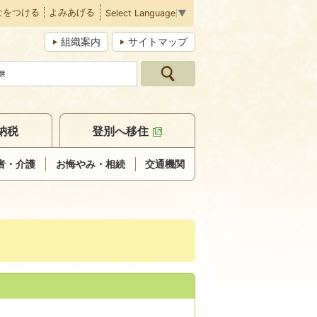
なをつける
よみあげる
Select Language
▼
組織案内
サイトマップ
納税
登別へ移住
者・介護
お悔やみ・相続
交通機関
）