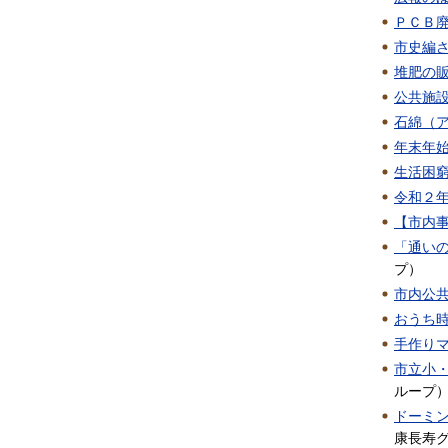
ＰＣＢ
市史編
堆肥の
公共施
石綿（
年末年
生活困
令和２
【市内
「通い
プ
）
市内公
おうち
手作り
市立小
ループ
ドーミ
康長寿