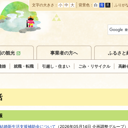
文字の大きさ
小
中
大
背景色
白
青
黒
ふりが
本
文
へ
移
動
別の観光
事業者の方へ
ふるさと
離婚
就職・転職
引越し・住まい
ごみ・リサイクル
高齢
活
報
結婚新生活支援補助金について
（
2026年05月14日
企画調整グループ