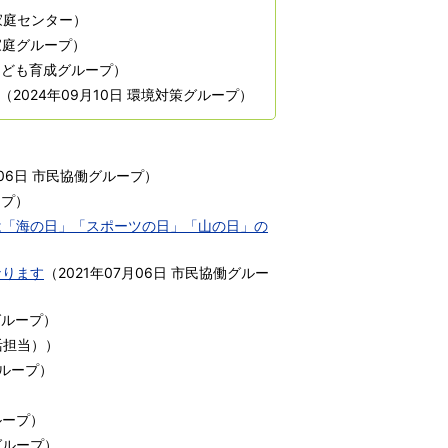
家庭センター
）
家庭グループ
）
こども育成グループ
）
（
2024年09月10日
環境対策グループ
）
）
06日
市民協働グループ
）
ープ
）
は「海の日」「スポーツの日」「山の日」の
なります
（
2021年07月06日
市民協働グルー
グループ
）
活担当）
）
ループ
）
ループ
）
グループ
）