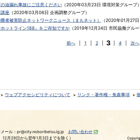
どの油漏れ事故にご注意ください
（
2020年03月23日
環境対策グループ
解講座
（
2020年03月06日
企画調整グループ
）
消費者被害防止ネットワークニュース（まもネット）
（
2020年01月27日
ホットライン188』をご存知ですか
（
2019年12月24日
市民協働グルー
3
前へ
|
1
|
2
|
|
4
|
次へ
ウェブアクセシビリティについて
リンク・著作権・免責事項
）
Eメール：pr@city.noboribetsu.lg.jp
お問い合わせ
、12月29日から翌年1月3日までを除く）
Copyrig