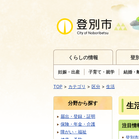
くらしの情報
登
妊娠・出産
子育て・就学
結婚・
TOP
カテゴリ
区分
生活
分野から探す
生
届出・登録・証明
保険・年金・介護
注目情
障がい・福祉
登別市