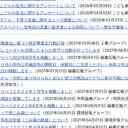
こどもの生活に関するアンケートについて
（
2025年05月09日
こども
こどもの生活に関するアンケートについて
（
2025年04月02日
こども
子ども・子育て支援に関するニーズ調査について
（
2025年03月27日
アスベスト）含有品の流通と販売者による回収について～厚生労働省～
躍推進法に基づく特定事業主行動計画
（
2021年10月08日
人事グループ
ブレコーダーを活用したまちの見守り活動を行っています
（
2021年08月
りべつ2021年8月号を掲載しました
（
2021年08月01日
秘書広報グル
１０月の市内公共施設等の開館日・休館日にご注意ください～令和３年
祝日が移動します～
（
2021年07月21日
秘書広報グループ
）
日から一方的に送り付けられたあなた宛ての商品はただちに処分可能に
民生活担当）
）
ぼりべつ２０２１年７月号を掲載しました
（
2021年07月01日
秘書広報
活相談を実施しています
（
2021年06月23日
市民協働グループ（市民生
ぼりべつ２０２１年6月号を掲載しました
（
2021年06月01日
秘書広報グ
ティア用ごみ袋について
（
2021年04月01日
環境対策グループ
）
者等生活支援（ごみ袋の助成）について
（
2021年04月01日
環境対策グ
ぼりべつ２０２１年４月号を掲載しました
（
2021年04月01日
秘書広報