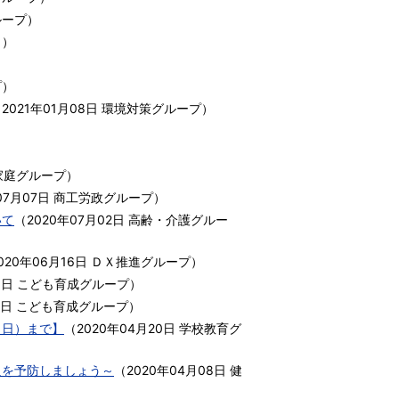
ループ
）
）
）
プ
）
（
2021年01月08日
環境対策グループ
）
家庭グループ
）
07月07日
商工労政グループ
）
いて
（
2020年07月02日
高齢・介護グルー
020年06月16日
ＤＸ推進グループ
）
8日
こども育成グループ
）
4日
こども育成グループ
）
（日）まで】
（
2020年04月20日
学校教育グ
足を予防しましょう～
（
2020年04月08日
健