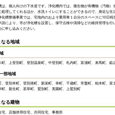
は、個人向けの下水道です。浄化槽内では、微生物が有機物（汚物）
に処理してくれるほか、水洗トイレにすることができるので、身近な生
化槽整備事業では、宅地内のおよそ乗用車１台分のスペースに10日程
申請により、市が浄化槽を設置し、保守点検や清掃などの維持管理を行
めに申し込みください。
となる地域
域
ス町、上登別町、登別温泉町、中登別町、札内町、富浦町、来馬町、鉱
一部地域
町、登別本町、登別港町、新栄町、幸町、千歳町、常盤町、柏木町、富
岸町、新生町、若草町、鷲別町、美園町、上鷲別町
となる建物
宅、店舗併用住宅、共同住宅、事務所