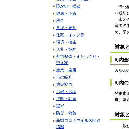
障がい・福祉
浄化槽
を適切
健康・予防
市の浄
税金
望者の
育児・教育
め、早
住宅・インフラ
環境・衛生
対象
入札・契約
都市整備・まちづくり・
町内全
空き家
産業・雇用
カルル
市の紹介
町内の
施設案内
広報・広聴
登別東
行政・計画
町、富
選挙
防災・救急
対象
新型コロナウイルス関連
一般住
情報