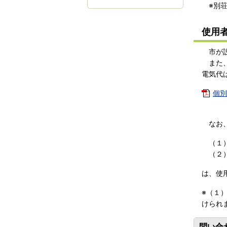
※別荘
使用
市が設
また、
電気代
個別
なお、
（１）
（２）
は、使
※（１
けられ
問い合