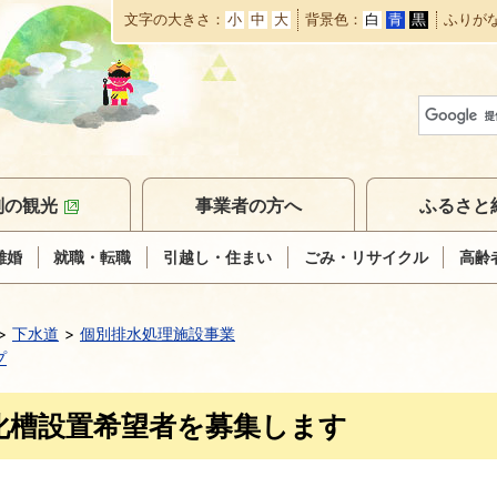
文字の大きさ
小
中
大
背景色
白
青
黒
ふりが
本
文
へ
移
動
別の観光
事業者の方へ
ふるさと
離婚
就職・転職
引越し・住まい
ごみ・リサイクル
高齢
下水道
個別排水処理施設事業
プ
化槽設置希望者を募集します