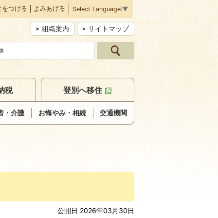
なをつける
よみあげる
Select Language
▼
組織案内
サイトマップ
納税
登別へ移住
者・介護
お悔やみ・相続
交通機関
公開日 2026年03月30日