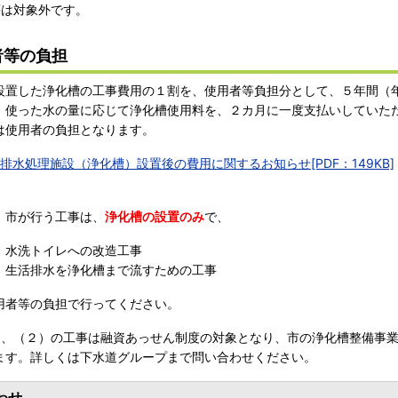
は対象外です。
者等の負担
置した浄化槽の工事費用の１割を、使用者等負担分として、５年間（
使った水の量に応じて浄化槽使用料を、２カ月に一度支払いしていた
は使用者の負担となります。
排水処理施設（浄化槽）設置後の費用に関するお知らせ[PDF：149KB]
市が行う工事は、
浄化槽の設置のみ
で、
水洗トイレへの改造工事
生活排水を浄化槽まで流すための工事
用者等の負担で行ってください。
）、（２）の工事は融資あっせん制度の対象となり、市の浄化槽整備事
ます。詳しくは下水道グループまで問い合わせください。
わせ