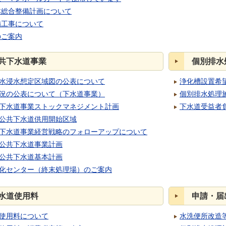
本総合整備計画について
備工事について
のご案内
共下水道事業
個別排水
水浸水想定区域図の公表について
浄化槽設置希
況の公表について（下水道事業）
個別排水処理
下水道事業ストックマネジメント計画
下水道受益者
公共下水道供用開始区域
下水道事業経営戦略のフォローアップについて
公共下水道事業計画
公共下水道基本計画
化センター（終末処理場）のご案内
水道使用料
申請・届
使用料について
水洗便所改造