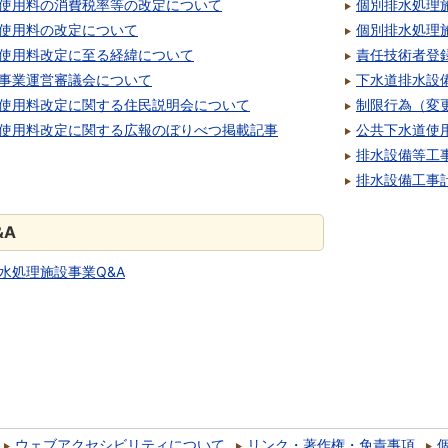
使用料の消費税率等の改定について
個別排水処理
使用料の改定について
個別排水処理
使用料改定に至る経緯について
責任技術者登
事業運営審議会について
下水道排水設
使用料改定に関する住民説明会について
制限行為（変
使用料改定に関する広報のぼりべつ掲載記事
公共下水道使
排水設備等工
排水設備工事
&A
水処理施設事業Q&A
ウェブアクセシビリティについて
リンク・著作権・免責事項