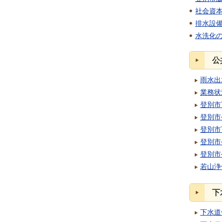
社会資
排水設
水洗化
公
雨水出
業務状
登別市
登別市
登別市
登別市
登別市
若山浄
下
下水道