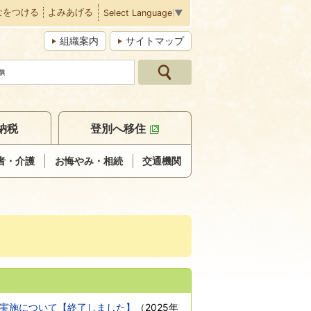
なをつける
よみあげる
Select Language
▼
組織案内
サイトマップ
納税
登別へ移住
者・介護
お悔やみ・相続
交通機関
実施について【終了しました】
（
2025年