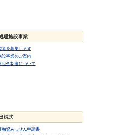
処理施設事業
望者を募集します
施設事業のご案内
負担金制度について
出様式
等融資あっせん申請書