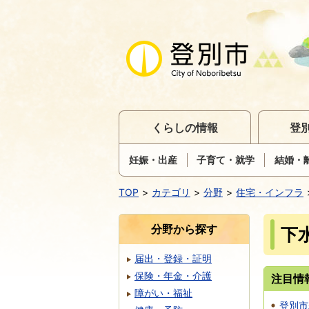
くらしの情報
登
妊娠・出産
子育て・就学
結婚・
TOP
カテゴリ
分野
住宅・インフラ
分野から探す
下
届出・登録・証明
保険・年金・介護
注目情
障がい・福祉
登別市