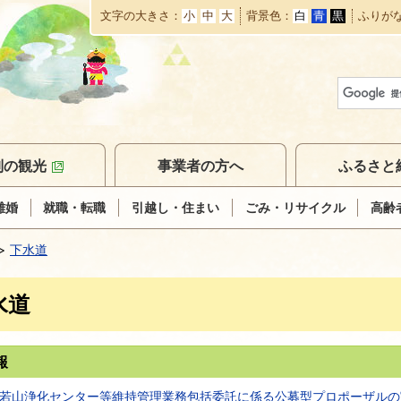
文字の大きさ
小
中
大
背景色
白
青
黒
ふりが
本
文
へ
移
動
別の観光
事業者の方へ
ふるさと
離婚
就職・転職
引越し・住まい
ごみ・リサイクル
高齢
下水道
水道
報
若山浄化センター等維持管理業務包括委託に係る公募型プロポーザルの