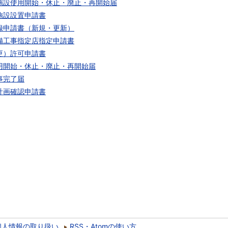
施設使用開始・休止・廃止・再開始届
施設設置申請書
録申請書（新規・更新）
備工事指定店指定申請書
更）許可申請書
用開始・休止・廃止・再開始届
事完了届
計画確認申請書
個人情報の取り扱い
RSS・Atomの使い方