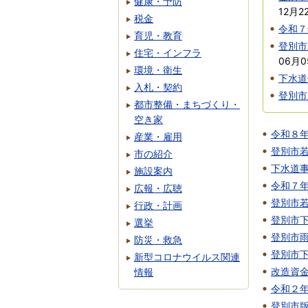
健康・予防
12月2
税金
令和７
育児・教育
登別市
住宅・インフラ
06月0
環境・衛生
下水道
入札・契約
登別市
都市整備・まちづくり・
空き家
令和８
産業・雇用
登別市
市の紹介
下水道
施設案内
令和７
広報・広聴
登別市
行政・計画
登別市
選挙
登別市
防災・救急
登別市
新型コロナウイルス関連
改造資
情報
令和２
登別市