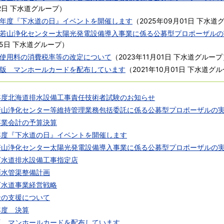
2日
下水道グループ
）
年度『下水道の日』イベントを開催します
（
2025年09月01日
下水道
若山浄化センター太陽光発電設備導入事業に係る公募型プロポーザルの
5日
下水道グループ
）
使用料の消費税率等の改定について
（
2023年11月01日
下水道グループ
版 マンホールカードを配布しています
（
2021年10月01日
下水道グル
年度北海道排水設備工事責任技術者試験のお知らせ
若山浄化センター等維持管理業務包括委託に係る公募型プロポーザルの
事業会計の予算決算
年度『下水道の日』イベントを開催します
若山浄化センター太陽光発電設備導入事業に係る公募型プロポーザルの
下水道排水設備工事指定店
雨水管渠整備計画
下水道事業経営戦略
金の支援について
年度 決算
版 マンホールカードを配布しています