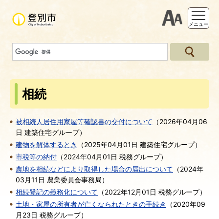
支援ツー
メニュー
相続
被相続人居住用家屋等確認書の交付について
（
2026年04月06
日
建築住宅グループ
）
建物を解体するとき
（
2025年04月01日
建築住宅グループ
）
市税等の納付
（
2024年04月01日
税務グループ
）
農地を相続などにより取得した場合の届出について
（
2024年
03月11日
農業委員会事務局
）
相続登記の義務化について
（
2022年12月01日
税務グループ
）
土地・家屋の所有者が亡くなられたときの手続き
（
2020年09
月23日
税務グループ
）