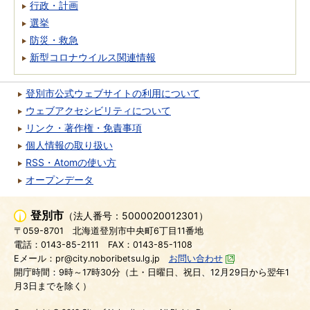
行政・計画
選挙
防災・救急
新型コロナウイルス関連情報
登別市公式ウェブサイトの利用について
ウェブアクセシビリティについて
リンク・著作権・免責事項
個人情報の取り扱い
RSS・Atomの使い方
オープンデータ
登別市
（法人番号：5000020012301）
〒059-8701
北海道登別市中央町6丁目11番地
電話：0143-85-2111
FAX：0143-85-1108
Eメール：pr@city.noboribetsu.lg.jp
お問い合わせ
開庁時間：9時～17時30分（土・日曜日、祝日、12月29日から翌年1
月3日までを除く）