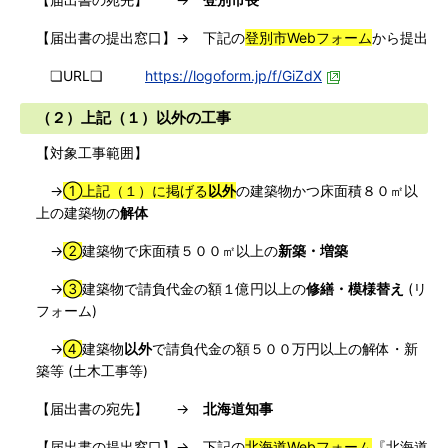
【届出書の提出窓口】→ 下記の
登別市Webフォーム
から提出
❏URL❏
https://logoform.jp/f/GiZdX
（２）
上記（１）以外の工事
【対象工事範囲】
→
①上記（１）に掲げる
以外
の建築物かつ床面積８０㎡以
上の建築物の
解体
→
②
建築物で床面積５００㎡以上の
新築・増築
→
③
建築物で請負代金の額１億円以上の
修繕・模様替え
(リ
フォーム)
→
④
建築物
以外
で請負代金の額５００万円以上の解体・新
築等 (土木工事等)
【届出書の宛先】 →
北海道知事
【届出書の提出窓口】→ 下記の
北海道Webフォーム
『北海道