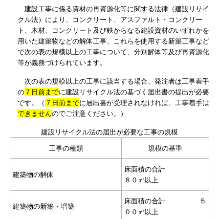
建設工事に係る資材の再資源化等に関する法律（建設リサイ
クル法）により、コンクリート、アスファルト・コンクリー
ト、木材、コンクリート及び鉄からなる建設資材のいずれかを
用いた建築物などの解体工事、これらを使用する新築工事など
で次の表の規模以上の工事について、分別解体等及び再資源化
等が義務づけられています。
次の表の規模以上の工事に該当する場合、発注者は工事着手
の
７日前まで
に建設リサイクル法の基づく届出書の提出が必要
です。（
７日前まで
に届出書が受理されなければ、工事着手は
できません
のでご注意ください。）
建設リサイクル法の届出が必要な工事の規模
工事の種類
規模の基準
床面積の合計
建築物の解体
８０㎡以上
床面積の合計 ５
建築物の新築・増築
００㎡以上