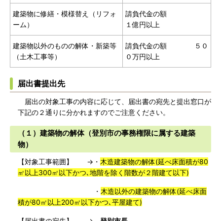
建築物に修繕・模様替え（リフォ
請負代金の額
ーム）
１億円以上
建築物以外のものの解体・新築等
請負代金の額 ５０
（土木工事等）
０万円以上
届出書提出先
届出の対象工事の内容に応じて、届出書の宛先と提出窓口が
下記の２通りに分かれますのでご注意ください。
（１）建築物の解体（登別市の事務権限に属する建築
物）
【対象工事範囲】 →・
木造建築物の解体(延べ床面積が80
㎡以上300㎡以下かつ､地階を除く階数が２階建て以下)
・
木造以外の建築物の解体(延べ床面
積が80㎡以上200㎡以下かつ､平屋建て)
【届出書の宛先】 →
登別市長