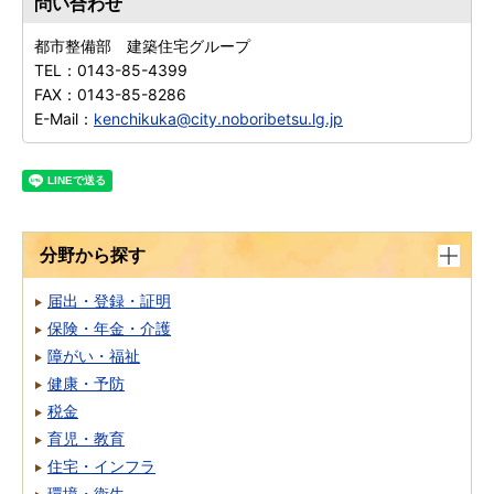
問い合わせ
都市整備部 建築住宅グループ
TEL：
0143-85-4399
FAX：
0143-85-8286
E-Mail：
kenchikuka@city.noboribetsu.lg.jp
分野から探す
届出・登録・証明
保険・年金・介護
障がい・福祉
健康・予防
税金
育児・教育
住宅・インフラ
環境・衛生