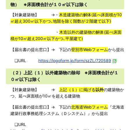
物） ※床面積合計が１０㎡以下は除く
【対象建築物】 →・
木造建築物の解体(延べ床面積が10
㎡超え300㎡以下かつ､地階を除く階数が２階建て以下)
・
木造以外の建築物の解体(延べ床面
積が10㎡超え200㎡以下かつ､平屋建て)
【届出書の提出窓口】→ 下記の
登別市Webフォーム
から提出
❏URL
https://logoform.jp/form/szZL/720589
（２）
上記（１）以外建築物
の除却 ※床面積合計が１
０㎡以下は除く
【対象建築物】 →
上記（１）に掲げる
以外
の建築物か
つ、延べ床面積が10㎡を超える建築物
【届出書の提出窓口】→ 下記の
北海道Webフォーム
『北海道
建築行政事務処理システム（Ｄシステム）』から提出
❏URL