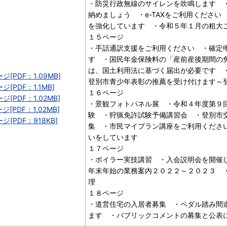
・防災行政無線のサイレンを吹鳴します 
納めましょう ・e-TAXをご利用くださ
を強化しています ・令和５年１月の粗大
１５ページ
・手話通訳支援をご利用ください ・確定
す ・国民年金保険料の「産前産後期間の
は、国土利用法に基づく届出が必要です 
ジ[PDF：1.09MB]
登別市青少年表彰の推薦を受け付けます～
ジ[PDF：1.1MB]
１６ページ
ジ[PDF：1.02MB]
・景観フォトパネル展 ・令和４年度第９
ジ[PDF：1.02MB]
験 ・狩猟免許試験予備講習会 ・登別市
ジ[PDF：918KB]
集 ・市民マイプラン講座をご利用くださ
いをしています
１７ページ
・ボイラー実技講習 ・入会説明会を開催
年末年始の業務案内２０２２～２０２３ 
理
１８ページ
・道営住宅の入居者募集 ・ペダル踏み間
ます ・パブリックコメントの募集と公表