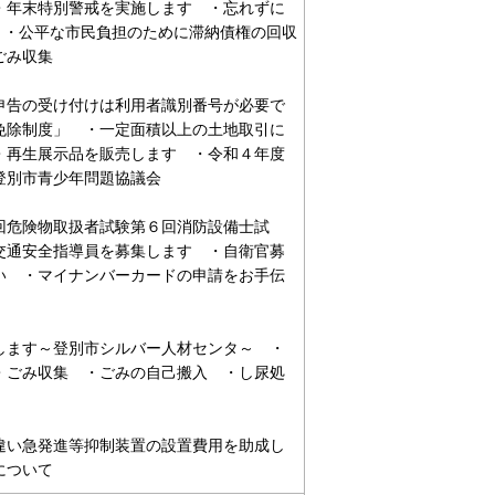
・年末特別警戒を実施します ・忘れずに
い ・公平な市民負担のために滞納債権の回収
ごみ収集
申告の受け付けは利用者識別番号が必要で
免除制度」 ・一定面積以上の土地取引に
・再生展示品を販売します ・令和４年度
登別市青少年問題協議会
回危険物取扱者試験第６回消防設備士試
交通安全指導員を募集します ・自衛官募
い ・マイナンバーカードの申請をお手伝
します～登別市シルバー人材センタ～ ・
・ごみ収集 ・ごみの自己搬入 ・し尿処
違い急発進等抑制装置の設置費用を助成し
について