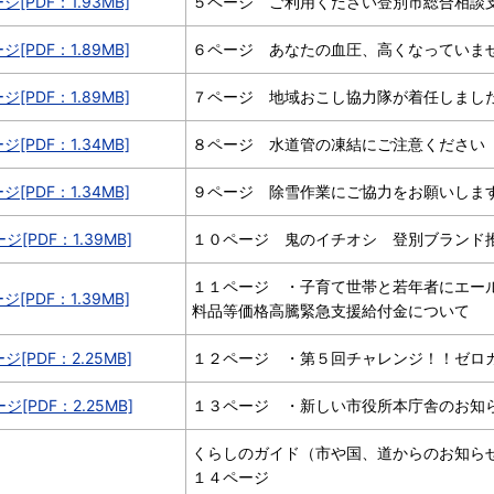
ジ[PDF：1.93MB]
５ページ ご利用ください登別市総合相談支
ジ[PDF：1.89MB]
６ページ あなたの血圧、高くなっていま
ジ[PDF：1.89MB]
７ページ 地域おこし協力隊が着任しまし
ジ[PDF：1.34MB]
８ページ 水道管の凍結にご注意ください
ジ[PDF：1.34MB]
９ページ 除雪作業にご協力をお願いしま
ジ[PDF：1.39MB]
１０ページ 鬼のイチオシ 登別ブランド
１１ページ ・子育て世帯と若年者にエー
ジ[PDF：1.39MB]
料品等価格高騰緊急支援給付金について
ジ[PDF：2.25MB]
１２ページ ・第５回チャレンジ！！ゼロカ
ジ[PDF：2.25MB]
１３ページ ・新しい市役所本庁舎のお知
くらしのガイド（市や国、道からのお知ら
１４ページ