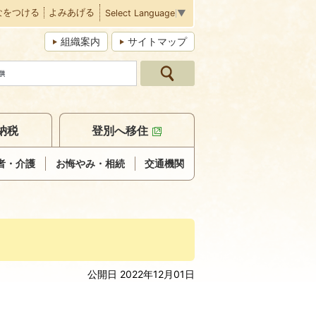
なをつける
よみあげる
Select Language
▼
組織案内
サイトマップ
納税
登別へ移住
者・介護
お悔やみ・相続
交通機関
公開日 2022年12月01日