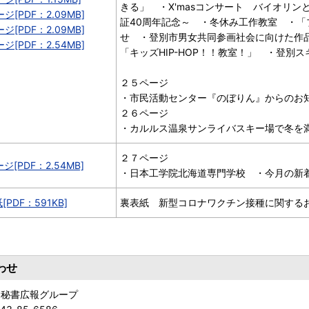
きる」 ・X'masコンサート バイオリ
ジ[PDF：2.09MB]
証40周年記念～ ・冬休み工作教室 ・
ジ[PDF：2.09MB]
せ ・登別市男女共同参画社会に向けた作
ジ[PDF：2.54MB]
「キッズHIP-HOP！！教室！」 ・登別
２５ページ
・市民活動センター『のぼりん』からのお
２６ページ
・カルルス温泉サンライバスキー場で冬を
２７ページ
ジ[PDF：2.54MB]
・日本工学院北海道専門学校 ・今月の新
[PDF：591KB]
裏表紙 新型コロナワクチン接種に関する
わせ
 秘書広報グループ