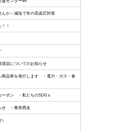
援センターen
せんか～減塩で冬の高血圧対策
た！！
す
推奨品についてのお知らせ
ル商品券を発行します ・電力・ガス・食
ーボン ・私たちのSDGｓ
らせ ・東奔西走
せ）