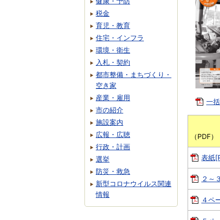
健康・予防
税金
育児・教育
住宅・インフラ
環境・衛生
入札・契約
都市整備・まちづくり・
空き家
産業・雇用
一括
市の紹介
施設案内
ペ
広報・広聴
（
行政・計画
表紙[P
選挙
防災・救急
２～３
新型コロナウイルス関連
情報
４ペー