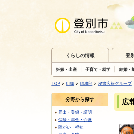
くらしの情報
登
妊娠・出産
子育て・就学
結婚・
TOP
組織
総務部
秘書広報グループ
分野から探す
広
届出・登録・証明
保険・年金・介護
障がい・福祉