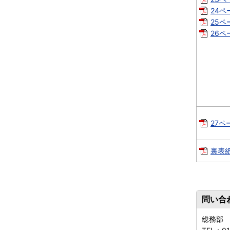
24ペー
25ペー
26ペー
27ペー
裏表紙
問い合
総務部