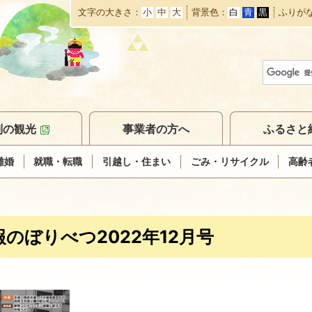
文字の大きさ
小
中
大
背景色
白
青
黒
ふりが
本
文
へ
移
動
別の観光
事業者の方へ
ふるさと
離婚
就職・転職
引越し・住まい
ごみ・リサイクル
高齢
報のぼりべつ2022年12月号