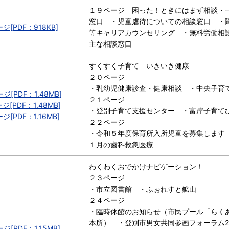
１９ページ 困った！ときにはまず相談・
窓口 ・児童虐待についての相談窓口 ・
ジ[PDF：918KB]
等キャリアカウンセリング ・無料労働相
主な相談窓口
すくすく子育て いきいき健康
２０ページ
・乳幼児健康診査・健康相談 ・中央子育
ジ[PDF：1.48MB]
２１ページ
ジ[PDF：1.48MB]
・登別子育て支援センター ・富岸子育て
ジ[PDF：1.16MB]
２２ページ
・令和５年度保育所入所児童を募集します 
１月の歯科救急医療
わくわくおでかけナビゲーション！
２３ページ
・市立図書館 ・ふぉれすと鉱山
２４ページ
・臨時休館のお知らせ（市民プール「らく
本所） ・登別市男女共同参画フォーラム2
ジ[PDF：1.15MB]