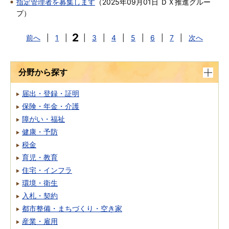
指定管理者を募集します
（
2025年09月01日
ＤＸ推進グルー
プ
）
2
前へ
|
1
|
|
3
|
4
|
5
|
6
|
7
|
次へ
分野から探す
届出・登録・証明
保険・年金・介護
障がい・福祉
健康・予防
税金
育児・教育
住宅・インフラ
環境・衛生
入札・契約
都市整備・まちづくり・空き家
産業・雇用