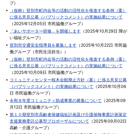
プ
）
（仮称）登別市町内会等の活動の活性化を推進する条例（案）
に係る意見公募（パブリックコメント）の実施結果について
（
2025年12月05日
市民協働グループ
）
「あいサポーター研修」を開催します
（
2025年10月29日
障が
い福祉グループ
）
登別市交通安全指導員を募集します
（
2025年10月22日
市民協
働グループ（市民生活担当）
）
（仮称）登別市町内会等の活動の活性化を推進する条例（案）
に係る意見公募（パブリックコメント）の実施結果について
（
2025年10月09日
市民協働グループ
）
コミュニティセンター桜木会館廃止方針（案）に係る意見公募
（パブリックコメント）の実施結果について
（
2025年10月06
日
市民協働グループ
）
令和８年度コミュニティ助成事業の募集について
（
2025年09
月12日
市民協働グループ
）
第１０期登別市高齢者保健福祉計画及び介護保険事業計画策定
支援業務委託公募型プロポーザルについて
（
2025年09月02日
高齢・介護グループ
）