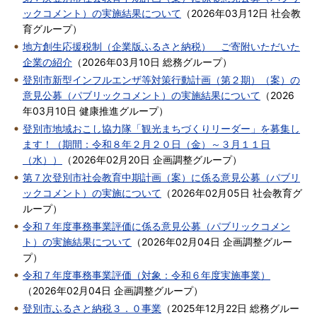
ックコメント）の実施結果について
（
2026年03月12日
社会教
育グループ
）
地方創生応援税制（企業版ふるさと納税） ご寄附いただいた
企業の紹介
（
2026年03月10日
総務グループ
）
登別市新型インフルエンザ等対策行動計画（第２期）（案）の
意見公募（パブリックコメント）の実施結果について
（
2026
年03月10日
健康推進グループ
）
登別市地域おこし協力隊「観光まちづくりリーダー」を募集し
ます！（期間：令和８年２月２０日（金）～３月１１日
（水））
（
2026年02月20日
企画調整グループ
）
第７次登別市社会教育中期計画（案）に係る意見公募（パブリ
ックコメント）の実施について
（
2026年02月05日
社会教育グ
ループ
）
令和７年度事務事業評価に係る意見公募（パブリックコメン
ト）の実施結果について
（
2026年02月04日
企画調整グルー
プ
）
令和７年度事務事業評価（対象：令和６年度実施事業）
（
2026年02月04日
企画調整グループ
）
登別市ふるさと納税３．０事業
（
2025年12月22日
総務グルー