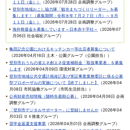
１１日（金））
（
2026年07月28日
企画調整グループ
）
登別市地域おこし協力隊「観光まちづくりリーダー」を募
集します！（募集期間：令和８年７月２７日（月）～９月
１１日（金））
（
2026年07月28日
企画調整グループ
）
海外救援金を募集しています～日本赤十字社～
（
2026年07
月06日
社会福祉グループ
）
亀田記念公園におけるキッチンカー等出店者募集について
（
2026年04月16日
土木・公園グループ（公園担当）
）
登別市おうちの省エネ創エネ促進補助金「取扱事業者」を募集
します
（
2026年04月09日
環境対策グループ
）
登別市地域公共交通計画改訂及び実証事業業務委託に係る公募
型プロポーザルの実施について【終了しました】
（
2026年04
月08日
市民協働グループ（市民生活担当）
）
公有財産売却情報（随時先着順公募）
（
2026年04月06日
企画
調整グループ
）
「登別市デジタルサポーター」に登録しませんか
（
2026年04
月03日
ＤＸ推進グループ
）
奨学金返還支援事業
（
2026年04月01日
企画調整グループ
）