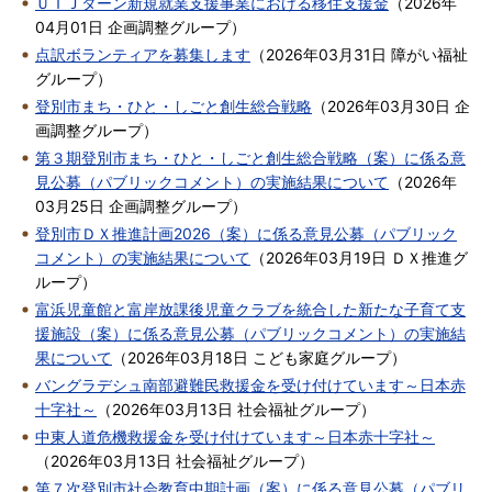
ＵＩＪターン新規就業支援事業における移住支援金
（
2026年
04月01日
企画調整グループ
）
点訳ボランティアを募集します
（
2026年03月31日
障がい福祉
グループ
）
登別市まち・ひと・しごと創生総合戦略
（
2026年03月30日
企
画調整グループ
）
第３期登別市まち・ひと・しごと創生総合戦略（案）に係る意
見公募（パブリックコメント）の実施結果について
（
2026年
03月25日
企画調整グループ
）
登別市ＤＸ推進計画2026（案）に係る意見公募（パブリック
コメント）の実施結果について
（
2026年03月19日
ＤＸ推進グ
ループ
）
富浜児童館と富岸放課後児童クラブを統合した新たな子育て支
援施設（案）に係る意見公募（パブリックコメント）の実施結
果について
（
2026年03月18日
こども家庭グループ
）
バングラデシュ南部避難民救援金を受け付けています～日本赤
十字社～
（
2026年03月13日
社会福祉グループ
）
中東人道危機救援金を受け付けています～日本赤十字社～
（
2026年03月13日
社会福祉グループ
）
第７次登別市社会教育中期計画（案）に係る意見公募（パブリ