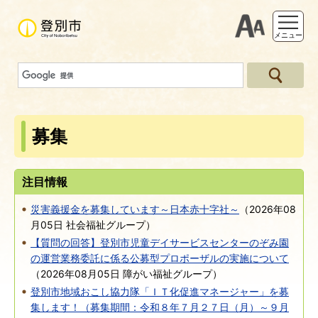
支援ツー
メニュー
募集
注目情報
災害義援金を募集しています～日本赤十字社～
（
2026年08
月05日
社会福祉グループ
）
【質問の回答】登別市児童デイサービスセンターのぞみ園
の運営業務委託に係る公募型プロポーザルの実施について
（
2026年08月05日
障がい福祉グループ
）
登別市地域おこし協力隊「ＩＴ化促進マネージャー」を募
集します！（募集期間：令和８年７月２７日（月）～９月