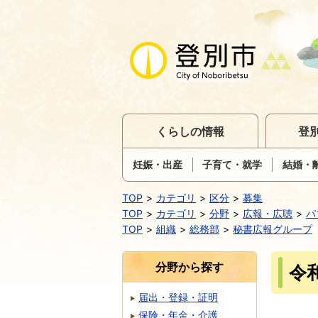
くらしの情報
登
妊娠・出産
子育て・就学
結婚・
TOP
カテゴリ
区分
募集
TOP
カテゴリ
分野
広報・広聴
パ
TOP
組織
総務部
秘書広報グループ
分野から探す
令
届出・登録・証明
保険・年金・介護