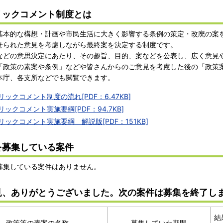
リックコメント制度とは
本的な構想・計画や市民生活に大きく影響する条例の策定・改廃の案
せられた意見を考慮しながら最終案を決定する制度です。
どの意思決定にあたり、その趣旨、目的、案などを公表し、広く意見
「政策の素案や条例」などや皆さんからのご意見を考慮した後の「政策
本庁、各支所などでも閲覧できます。
リックコメント制度の流れ[PDF：6.47KB]
リックコメント実施要綱[PDF：94.7KB]
リックコメント実施要綱 解説版[PDF：151KB]
を募集している案件
募集している案件はありません。
見、ありがとうございました。次の案件は募集を終了し
結
政策等の素案の名称
募集していた期間