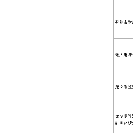
登別市耐
老人趣味
第２期登
第９期登
計画及び