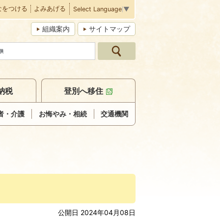
なをつける
よみあげる
Select Language
▼
組織案内
サイトマップ
納税
登別へ移住
者・介護
お悔やみ・相続
交通機関
公開日 2024年04月08日