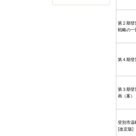
第２期登
戦略の一
第４期登
第３期登
画（案）
登別市温
[改定版]