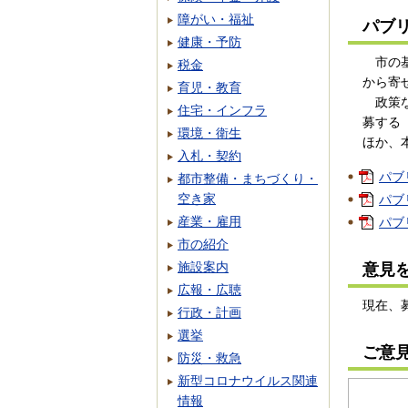
障がい・福祉
パブ
健康・予防
市の基
税金
から寄
育児・教育
政策な
住宅・インフラ
募する
環境・衛生
ほか、
入札・契約
パブ
都市整備・まちづくり・
空き家
パブ
産業・雇用
パブ
市の紹介
施設案内
意見
広報・広聴
現在、
行政・計画
選挙
ご意
防災・救急
新型コロナウイルス関連
情報