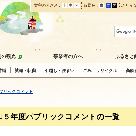
文字の大きさ
小
中
大
背景色
白
青
黒
ふりが
本
文
へ
移
動
別の観光
事業者の方へ
ふるさと
離婚
就職・転職
引越し・住まい
ごみ・リサイクル
高齢
ブリックコメント
和５年度パブリックコメントの一覧