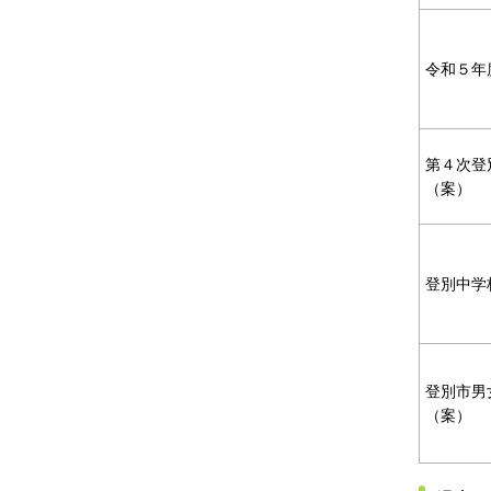
令和５年
第４次登
（案）
登別中学
登別市男
（案）