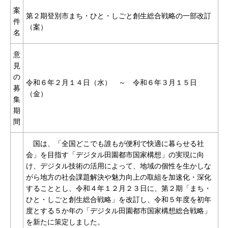
案
第２期登別市まち・ひと・しごと創生総合戦略の一部改訂
件
（案）
名
意
見
の
令和６年２月１４日（水） ～ 令和６年３月１５日
募
（金）
集
期
間
国は、「全国どこでも誰もが便利で快適に暮らせる社
会」を目指す「デジタル田園都市国家構想」の実現に向
け、デジタル技術の活用によって、地域の個性を生かしな
がら地方の社会課題解決や魅力向上の取組を加速化・深化
することとし、令和４年１２月２３日に、第２期「まち・
ひと・しごと創生総合戦略」を改訂し、令和５年度を初年
度とする５か年の「デジタル田園都市国家構想総合戦略」
を新たに策定しました。