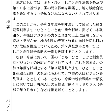
地方においては、まち・ひと・しごと創生法第９条及び
第１０条に基づき、国の総合戦略を勘案し、地方版総合戦
略を策定するよう努めなければならないとされておりま
す。
概
このことから、令和２年度を初年度として策定した第２
要
期登別市まち・ひと・しごと創生総合戦略に掲げている取
組を、今後はデジタルの力をこれまで以上に活用しながら
継承・発展させ、地方創生の充実・強化に向けた切れ目の
ない取組を推進していくため、第２期登別市まち・ひと・
しごと創生総合戦略の一部を改訂することとします。
なお、今後において、国の「まち・ひと・しごと創生長
期ビジョン」の改訂が予定されており、これを踏まえ、令
和８年度を始期とする「第３期登別市まち・ひと・しごと
創生総合戦略」の策定にあわせて、本市の人口ビジョンを
見直すこととしていることから、今般の総合戦略の一部改
訂においては、将来人口の目標値（約４４，８００人（令
和７年９月末））などは据え置くこととします。
パ
ブ