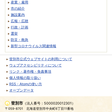
産業・雇用
市の紹介
施設案内
広報・広聴
行政・計画
選挙
防災・救急
新型コロナウイルス関連情報
登別市公式ウェブサイトの利用について
ウェブアクセシビリティについて
リンク・著作権・免責事項
個人情報の取り扱い
RSS・Atomの使い方
オープンデータ
登別市
（法人番号：5000020012301）
〒059-8701
北海道登別市中央町6丁目11番地