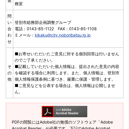
表
務室
問
い
登別市総務部企画調整グループ
合
電話：0143-85-1122 FAX：0143-85-1108
わ
Ｅメール：
kikaku@city.noboribetsu.lg.jp
せ
■お寄せいただいたご意見に対する個別回答は行いません
のでご了承ください。
そ
■記載していただいた個人情報は、提出された意見の内容
の
を確認する場合に利用します。また、個人情報は、登別市
他
個人情報保護条例に基づき、厳重に保護・管理します。
■ご意見などを公表する場合は、個人情報は公開しませ
ん。
PDFの閲覧にはAdobe社の無償のソフトウェア「Adobe
Acrobat Reader」が必要です。下記のAdobe Acrobat