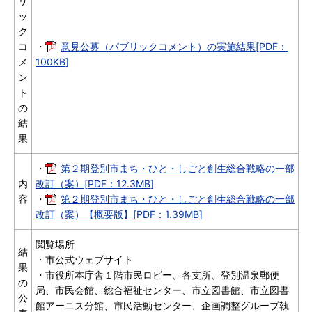
リ
ッ
ク
コ
・
意見公募（パブリックコメント）の実施結果[PDF：
メ
100KB]
ン
ト
の
結
果
・
第２期登別市まち・ひと・しごと創生総合戦略の一部
内
改訂（案）[PDF：12.3MB]
容
・
第２期登別市まち・ひと・しごと創生総合戦略の一部
改訂（案）【概要版】[PDF：1.39MB]
閲覧場所
結
・市公式ウェブサイト
果
・市役所本庁舎１階市民ロビー、各支所、登別温泉郵便
の
局、市民会館、総合福祉センター、市立図書館、市立図書
公
館アーニス分館、市民活動センター、企画調整グループ執