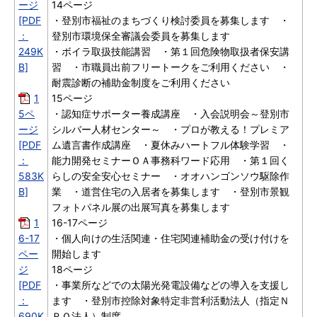
ージ
14ページ
[PDF
・登別市福祉のまちづくり検討委員を募集します ・
：
登別市環境保全審議会委員を募集します
249K
・ボイラ取扱技能講習 ・第１回危険物取扱者保安講
B]
習 ・市職員出前フリートークをご利用ください ・
耐震診断の補助金制度をご利用ください
1
15ページ
5ペ
・認知症サポーター養成講座 ・入会説明会～登別市
ージ
シルバー人材センター～ ・プロが教える！プレミア
[PDF
ム遺言書作成講座 ・夏休みハートフル体験学習 ・
：
能力開発セミナーＯＡ事務科ワード応用 ・第１回く
583K
らしの安全安心セミナー ・オオハンゴンソウ駆除作
B]
業 ・道営住宅の入居者を募集します ・登別市景観
フォトパネル展の出展写真を募集します
1
16-17ページ
6-17
・個人向けの生活関連・住宅関連補助金の受け付けを
ペー
開始します
ジ
18ページ
[PDF
・事業所などでの太陽光発電設備などの導入を支援し
：
ます ・登別市控除対象特定非営利活動法人（指定Ｎ
690K
ＰＯ法人）制度