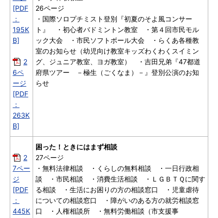
[PDF
26ページ
：
・国際ソロプチミスト登別『初夏のそよ風コンサー
195K
ト』 ・初心者バドミントン教室 ・第４回市民モル
B]
ック大会 ・市民ソフトボール大会 ・らくあ各種教
室のお知らせ（幼児向け教室キッズわくわくスイミン
2
グ、ジュニア教室、ヨガ教室） ・吉田兄弟『47都道
6ペ
府県ツアー －極生（ごくなま）－』登別公演のお知
ージ
らせ
[PDF
：
263K
B]
困った！ときにはまず相談
2
27ページ
7ペー
・無料法律相談 ・くらしの無料相談 ・一日行政相
ジ
談 ・市民相談 ・消費生活相談 ・ＬＧＢＴＱに関す
[PDF
る相談 ・生活にお困りの方の相談窓口 ・児童虐待
：
についての相談窓口 ・障がいのある方の就労相談窓
445K
口 ・人権相談所 ・無料労働相談（市支援事