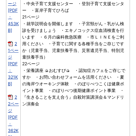
ージ
・中央子育て支援センター ・登別子育て支援センタ
[PDF
ー ・富岸子育てひろば
：
21ページ
453K
・就学説明会を開催します ・子宮頸がん・乳がん検
B]
診を受けましょう ・エキノコックス症血清検査を行
います ・６月の歯科救急医療 ・市ＬＩＮＥをご利
2
用ください ・子育てに関する各種手当をご存じです
1ペー
か（児童手当、児童扶養手当、災害遺児手当、特別児
ジ
童扶養手当）
[PDF
22ページ
：
・栄養講座 🍙おむすび🍙 ・認知症カフェをご存じで
321K
すか ・お問い合わせフォームを活用ください ・夏
B]
の海岸ウオーキング体験 ・のぼりべつこくほ健康ポ
イント事業 ・のぼりべつ後期健康ポイント事業 ・
2
『生きることを支え合う』自殺対策講演会＆マンドリ
2ペー
ン演奏会
ジ
[PDF
：
362K