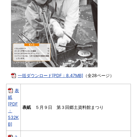
一括ダウンロード[PDF：8.47MB]
（全28ページ）
表
紙
[PDF
表紙
５月９日 第３回郷土資料館まつり
：
532K
B]