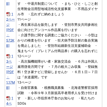
B]
す ・中退共制度について ・まち・ひと・しごと創
生寄附金活用型地域活性化支援事業 ・不用品ダイヤ
1
ル市 ・忘れずに納めましょう
2ペー
11ページ
ジ
・再生展示品を販売します ・登別市男女共同参画社
[PDF
会に向けたアンコール作品展を行います
：
・介護予防に関する調査にご協力ください ・小型は
572K
かりの検査を行います ・狂犬病予防注射の集合実施
B]
を廃止しました ・登別市結婚新生活支援補助金 ・
鬼まちペイ（プレミアム付商品券）の購入を忘れずに
1
12ページ
3ペ
・高次脳機能障がい者・家族交流会 ・６月は外国人
ージ
雇用啓発月間です ・７月の粗大ごみ収集 ・登録無
[PDF
料！空き家ナビに登録しませんか ・６月１日～７日
：
は『水道週間』です
1.17M
13ページ
B]
・自衛官募集 ・税務職員募集 ・北海道警察官採用
試験 ・令和９年３月新規高卒者用求人を受け付けま
1
す ・新しい市役所本庁舎のお知らせ ・私たちの
4ペ
SDGs