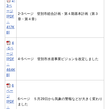
2-
3ペ
ージ
2-3ページ 登別市総合計画・第４期基本計画（第３
[PDF
章・第４章）
：
417K
B]
4
-5ペ
ージ
[PDF
4-5ページ 登別市水道事業ビジョンを改定しました
：
464K
B]
6
ペー
ジ
6ページ ５月29日から気象の警報などが大きく変わり
[PDF
ました
：