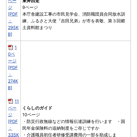
ペー
東奔西走
ジ
9ページ
[PDF
本庁舎建設工事の市民見学会、消防職団員合同放水訓
：
練、ふるさと大使『吉田兄弟』が市を表敬、第３回郷
295K
土資料館まつり
B]
1
0ペ
ージ
[PDF
：
274K
B]
11
ペー
くらしのガイド
ジ
10ページ
[PDF
・防災行政無線などの情報伝達訓練を行います ・国
：
民年金保険料の追納制度をご存じですか
335K
・介護職員初任者研修受講費用の一部を助成しま