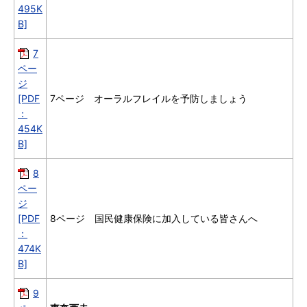
495K
B]
7
ペー
ジ
[PDF
7ページ オーラルフレイルを予防しましょう
：
454K
B]
8
ペー
ジ
[PDF
8ページ 国民健康保険に加入している皆さんへ
：
474K
B]
9