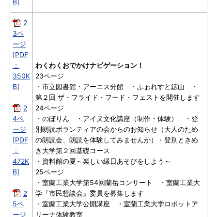
B]
2
3ペ
ージ
[PDF
：
わくわくおでかけナビゲーション！
350K
23ページ
B]
・市立図書館・アーニス分館 ・ふぉれすと鉱山 ・
第２回 ザ・フライド・フード・フェストを開催します
2
24ページ
4ペ
・のぼりん ・アイヌ文化講座（制作・体験） ・登
ージ
別朗読ボランティアの会からのお知らせ（大人のため
[PDF
の朗読会、朗読を体験してみませんか）・登別ときめ
：
き大学第２回基礎コース
472K
・資料館の夏～楽しい縁日あそびをしよう～
B]
25ページ
・室蘭工業大学第54回蘭岳コンサート ・室蘭工業大
2
学『市民懇談会』委員を募集します
5ペ
・室蘭工業大学公開講座 ・室蘭工業大学ロボットア
ージ
リーナ体験教室