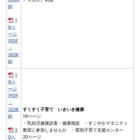
B]
1
8ペ
ージ
[PDF
：
262K
B]
1
9ペ
ージ
[PDF
：
322K
すくすく子育て いきいき健康
B]
19ページ
・乳幼児健康診査・健康相談 ・すこやかマタニティ
2
教室に参加しませんか ・鷲別子育て支援センター
0ペ
20ページ