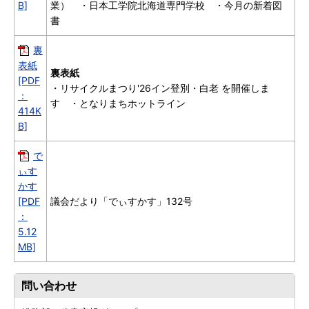
B]
業） ・日本工学院北海道専門学校 ・今月の新着図
書
裏
表紙
裏表紙
[PDF
・リサイクルまつり'26イン登別・白老 を開催しま
：
す ・となりまちホットライン
414K
B]
で
ぃす
かす
[PDF
議会だより「でぃすかす」132号
：
5.12
MB]
問い合わせ