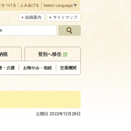
なをつける
よみあげる
Select Language
▼
組織案内
サイトマップ
納税
登別へ移住
者・介護
お悔やみ・相続
交通機関
公開日 2022年12月28日