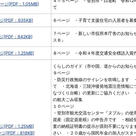
４～５ページ ・登別市・白老町 令和12
ージ[PDF：1.05MB]
て
ジ[PDF：935KB]
６ページ ・子育て支援住宅の入居者を募
７ページ ・新しい市役所本庁舎のお知ら
ジ[PDF：842KB]
スＢ』
[PDF：1.25MB]
８ページ ・令和４年度交通安全標語入賞
くらしのガイド（市や国、道からのお知ら
９ページ
・防災行政無線のサイレンを吹鳴します 
て ・北海道・三陸沖後発地震注意情報に
なづくり台帳）の更新にご協力ください 
の粗大ごみ収集
１０ページ
・登別市観光交流センター『ヌプル』の使
資産（固定資産税）の申告月です ・相続
[PDF：1.25MB]
査の納税証明書の提示が原則不要になりま
ジ[PDF：818KB]
さい ・２０歳から国民年金の加入がスタ