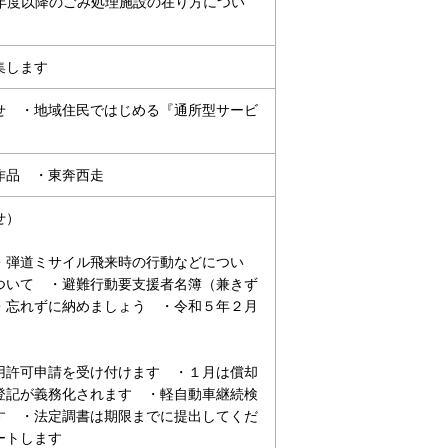
年度以降のごみ処理施設の在り方につい
集します
せ ・地域住民ではじめる『通所型サービ
作品 ・東奔西走
せ）
・弾道ミサイル飛来時の行動などについ
ついて ・避難行動要支援者名簿（兼きず
・忘れずに納めましょう ・令和５年２月
用許可申請を受け付けます ・１月は償却
登記が義務化されます ・軽自動車継続検
す ・法定調書は期限までに提出してくだ
ートします