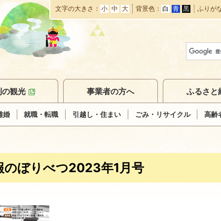
文字の大きさ
小
中
大
背景色
白
青
黒
ふりが
本
文
へ
移
動
別の観光
事業者の方へ
ふるさと
離婚
就職・転職
引越し・住まい
ごみ・リサイクル
高齢
報のぼりべつ2023年1月号