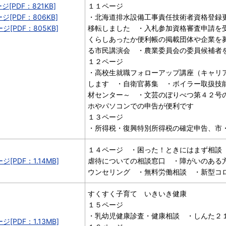
ジ[PDF：821KB]
１１ページ
ージ[PDF：806KB]
・北海道排水設備工事責任技術者資格登録
ージ[PDF：805KB]
移転しました ・入札参加資格審査申請を
くらしあったか便利帳の掲載団体や企業を
る市民講演会 ・農業委員会の委員候補者
１２ページ
・高校生就職フォローアップ講座（キャリ
します ・自衛官募集 ・ボイラー取扱技
材センター～ ・文芸のぼりべつ第４２号
ホやパソコンでの申告が便利です
１３ページ
・所得税・復興特別所得税の確定申告、市
１４ページ ・困った！ときにはまず相談
ジ[PDF：1.14MB]
虐待についての相談窓口 ・障がいのある
ウンセリング ・無料労働相談 ・新型コ
すくすく子育て いきいき健康
１５ページ
・乳幼児健康診査・健康相談 ・しんた２
ジ[PDF：1.13MB]