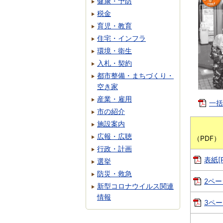
健康・予防
税金
育児・教育
住宅・インフラ
環境・衛生
入札・契約
都市整備・まちづくり・
空き家
産業・雇用
一括
市の紹介
施設案内
ペ
広報・広聴
（
行政・計画
表紙[P
選挙
防災・救急
2ページ
新型コロナウイルス関連
情報
3ペー