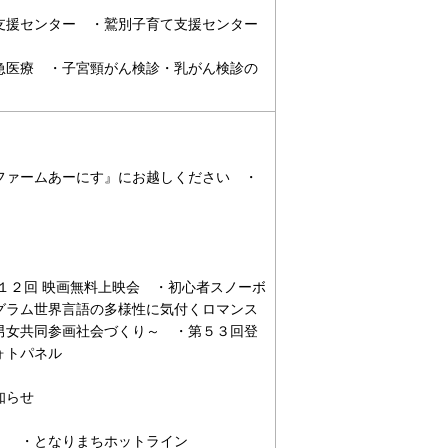
支援センター ・鷲別子育て支援センター
急医療 ・子宮頸がん検診・乳がん検診の
ファームあーにす』にお越しください ・
１２回 映画無料上映会 ・初心者スノーボ
グラム世界言語の多様性に気付くロマンス
男女共同参画社会づくり～ ・第５３回登
ォトパネル
知らせ
ン！ ・となりまちホットライン