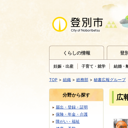
くらしの情報
登
妊娠・出産
子育て・就学
結婚・
TOP
組織
総務部
秘書広報グループ
分野から探す
広
届出・登録・証明
保険・年金・介護
障がい・福祉