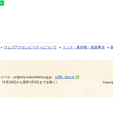
ウェブアクセシビリティについて
リンク・著作権・免責事項
）
Eメール：pr@city.noboribetsu.lg.jp
お問い合わせ
、12月29日から翌年1月3日までを除く）
Copyrig