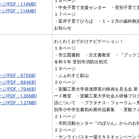
１６ページ
ジ[PDF：1.14MB]
・中央子育て支援センター ・登別子育て
ジ[PDF：1.14MB]
１７ページ
・富岸子育てひろば ・１～２月の歯科救
お知らせ
わくわくおでかけナビゲーション！
１８ページ
・市立図書館 ・古文書教室 ・『ブック
令和５年 登別市消防出初式
１９ページ
ージ[PDF：675KB]
・ふぉれすと鉱山
ージ[PDF：684KB]
２０ページ
ージ[PDF：794KB]
・室蘭工業大学発達障害の映画を見る会 第
ジ[PDF：1.36MB]
ード教室 ・室蘭工業大学社会人研修プロ
ジ[PDF：1.27MB]
語について ・プラタナス・フォーラム～
別市小中学生書初め展作品募集 ・景観フ
２１ページ
・市民活動センター『のぼりん』からのお
２２ページ
・サンライバスキー場ＳＮＳキャンペー