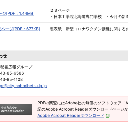
２３ページ
ジ[PDF：1.44MB]
・日本工学院北海道専門学校 ・今月の新
ページ[PDF：677KB]
裏表紙 新型コロナワクチン接種に関する
わせ
 秘書広報グループ
143-85-6586
43-85-1108
pr@city.noboribetsu.lg.jp
PDFの閲覧にはAdobe社の無償のソフトウェア「Adob
記のAdobe Acrobat Readerダウンロードペ
Adobe Acrobat Readerダウンロード