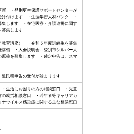
更新 ・登別更生保護サポートセンターが
受け付けます ・生涯学習人材バンク ・
募集します ・在宅医療・介護連携に関す
を募集します
ア教育講座） ・令和５年度訓練生を募集
能講習 ・入会説明会～登別市シルバー人
の原稿を募集します ・確定申告は、スマ
・道民税申告の受付が始まります
 ・生活にお困りの方の相談窓口 ・児童
方の就労相談窓口 ・若年者等キャリアカ
ロナウイルス感染症に関する主な相談窓口
１