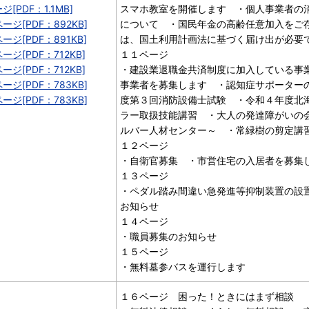
ジ[PDF：1.1MB]
スマホ教室を開催します ・個人事業者の
ージ[PDF：892KB]
について ・国民年金の高齢任意加入をご
ージ[PDF：891KB]
は、国土利用計画法に基づく届け出が必
ージ[PDF：712KB]
１１ページ
ージ[PDF：712KB]
・建設業退職金共済制度に加入している事
ージ[PDF：783KB]
事業者を募集します ・認知症サポーター
ージ[PDF：783KB]
度第３回消防設備士試験 ・令和４年度北
ラー取扱技能講習 ・大人の発達障がいの
ルバー人材センター～ ・常緑樹の剪定講
１２ページ
・自衛官募集 ・市営住宅の入居者を募集
１３ページ
・ペダル踏み間違い急発進等抑制装置の設
お知らせ
１４ページ
・職員募集のお知らせ
１５ページ
・無料墓参バスを運行します
１６ページ 困った！ときにはまず相談