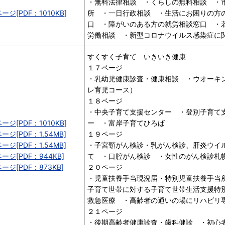
・無料法律相談 ・くらしの無料相談 ・
ージ[PDF：1010KB]
所 ・一日行政相談 ・生活にお困りの方
口 ・障がいのある方の就労相談窓口 ・
労働相談 ・新型コロナウイルス感染症に
すくすく子育て いきいき健康
１７ページ
・乳幼児健康診査・健康相談 ・ウオーキ
レ育児コース）
１８ページ
・中央子育て支援センター ・登別子育て
ージ[PDF：1010KB]
ー ・富岸子育てひろば
ージ[PDF：1.54MB]
１９ページ
ージ[PDF：1.54MB]
・子宮頸がん検診・乳がん検診、肝炎ウイ
ージ[PDF：944KB]
て ・口腔がん検診 ・女性のがん検診札
ージ[PDF：873KB]
２０ページ
・児童扶養手当現況届・特別児童扶養手当
子育て世帯に対する子育て世帯生活支援特
救急医療 ・高齢者の通いの場にリハビリ
２１ページ
・後期高齢者健康診査・歯科健診 ・初心