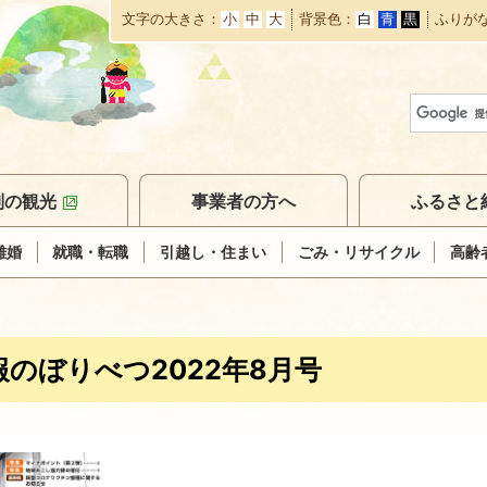
文字の大きさ
小
中
大
背景色
白
青
黒
ふりが
本
文
へ
移
動
別の観光
事業者の方へ
ふるさと
離婚
就職・転職
引越し・住まい
ごみ・リサイクル
高齢
報のぼりべつ2022年8月号