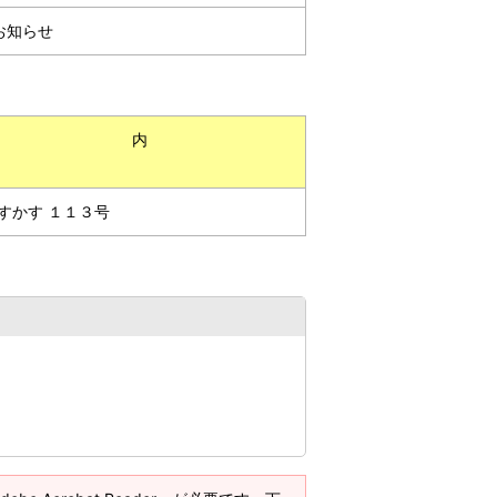
お知らせ
内
容
ぃすかす １１３号