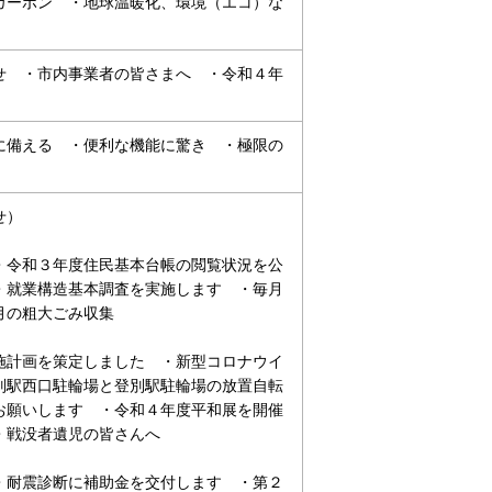
カーボン ・地球温暖化、環境（エコ）な
せ ・市内事業者の皆さまへ ・令和４年
に備える ・便利な機能に驚き ・極限の
せ）
・令和３年度住民基本台帳の閲覧状況を公
・就業構造基本調査を実施します ・毎月
月の粗大ごみ収集
施計画を策定しました ・新型コロナウイ
別駅西口駐輪場と登別駅駐輪場の放置自転
お願いします ・令和４年度平和展を開催
・戦没者遺児の皆さんへ
・耐震診断に補助金を交付します ・第２