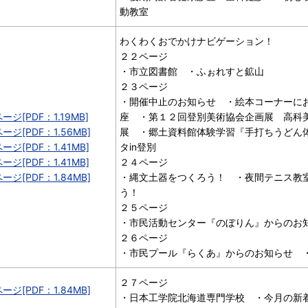
動教室
わくわくおでかけナビゲーション！
２２ページ
・市立図書館 ・ふぉれすと鉱山
２３ページ
・開催中止のお知らせ ・絵本コーナーに
ージ[PDF：1.19MB]
座 ・第１２回登別美術協会企画展 高科
ージ[PDF：1.56MB]
展 ・郷土資料館体験学習『手打ちうどん
ージ[PDF：1.41MB]
タin登別
ージ[PDF：1.41MB]
２４ページ
ージ[PDF：1.84MB]
・縄文土器をつくろう！ ・夜間テニス教
う！
２５ページ
・市民活動センター『のぼりん』からの
２６ページ
・市民プール『らくあ』からのお知らせ 
２７ページ
ージ[PDF：1.84MB]
・日本工学院北海道専門学校 ・今月の新