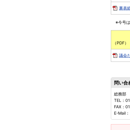
裏表紙
※今号
全
議会だ
問い合
総務部
TEL：
0
FAX：
01
E-Mail：