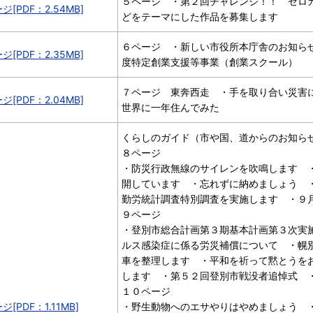
５ページ ・第２回チャレンジ！！ ゼロ
ジ[PDF：2.54MB]
どをテーマにした作品を募集します
６ページ ・新しい市役所本庁舎のお知ら
ジ[PDF：2.35MB]
度特定創業支援等事業（創業スクール）
７ページ 東奔西走 ・手を取り合い災害
ジ[PDF：2.04MB]
世界に一年住んでみた
くらしのガイド（市や国、道からのお知ら
８ページ
・防災行政無線のサイレンを吹鳴します 
開しています ・忘れずに納めましょう 
勤労統計調査特別調査を実施します ・９
９ページ
・登別市総合計画第３期基本計画第３次実
ルス感染症に係る労災補償について ・幌
車を整理します ・平和を祈って黙とうを
します ・第５２回登別市戦没者追悼式 
１０ページ
[PDF：1.11MB]
・野生動物へのエサやりはやめましょう 