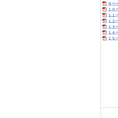
９ペー
１０ペ
１１ペ
１２ペ
１３ペ
１４ペ
１５ペ