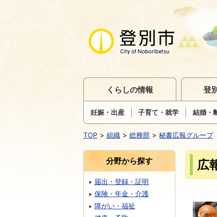
くらしの情報
登
妊娠・出産
子育て・就学
結婚・
TOP
組織
総務部
秘書広報グループ
分野から探す
広
届出・登録・証明
保険・年金・介護
障がい・福祉