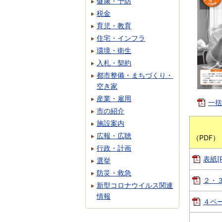
健康・予防
税金
育児・教育
住宅・インフラ
環境・衛生
入札・契約
都市整備・まちづくり・
空き家
産業・雇用
一括
市の紹介
施設案内
ペ
広報・広聴
（
行政・計画
表紙[P
選挙
防災・救急
２・３
新型コロナウイルス関連
情報
４ペー