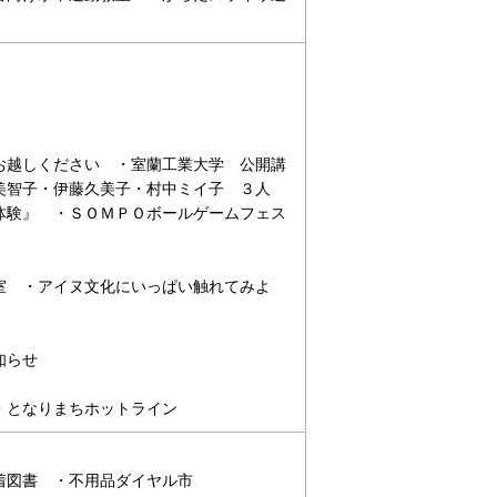
お越しください ・室蘭工業大学 公開講
美智子・伊藤久美子・村中ミイ子 ３人
体験』 ・ＳＯＭＰＯボールゲームフェス
室 ・アイヌ文化にいっぱい触れてみよ
お知らせ
・となりまちホットライン
着図書 ・不用品ダイヤル市