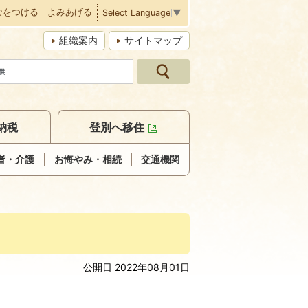
なをつける
よみあげる
Select Language
▼
組織案内
サイトマップ
納税
登別へ移住
者・介護
お悔やみ・相続
交通機関
公開日 2022年08月01日