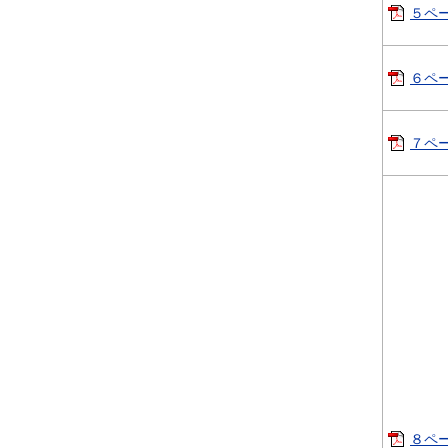
５ペー
６ペー
７ペー
８ページ