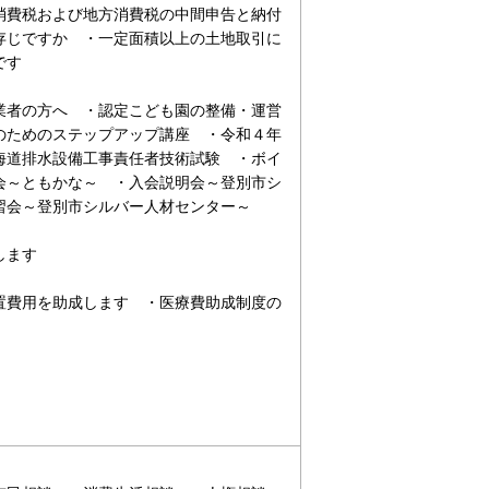
消費税および地方消費税の中間申告と納付
存じですか ・一定面積以上の土地取引に
要です
業者の方へ ・認定こども園の整備・運営
のためのステップアップ講座 ・令和４年
海道排水設備工事責任者技術試験 ・ボイ
会～ともかな～ ・入会説明会～登別市シ
習会～登別市シルバー人材センター～
します
置費用を助成します ・医療費助成制度の