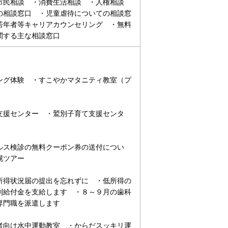
市民相談 ・消費生活相談 ・人権相談
の相談窓口 ・児童虐待についての相談窓
若年者等キャリアカウンセリング ・無料
関する主な相談窓口
ング体験 ・すこやかマタニティ教室（プ
支援センター ・鷲別子育て支援センタ
ルス検診の無料クーポン券の送付につい
幌ツアー
所得状況届の提出を忘れずに ・低所得の
別給付金を支給します ・８～９月の歯科
専門職を派遣します
者向け水中運動教室 ・からだスッキリ運