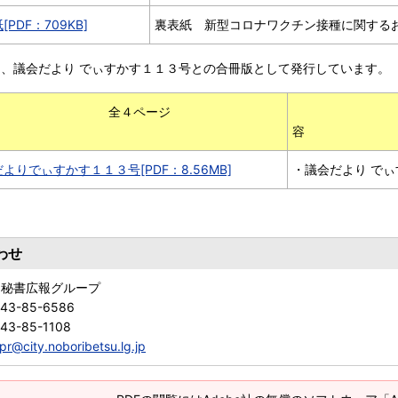
[PDF：709KB]
裏表紙 新型コロナワクチン接種に関する
は、議会だより でぃすかす１１３号との合冊版として発行しています。
４ページ
（PDF）
よりでぃすかす１１３号[PDF：8.56MB]
・議会だより で
わせ
 秘書広報グループ
143-85-6586
43-85-1108
pr@city.noboribetsu.lg.jp