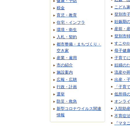
健康・予防
こども
税金
登別市
育児・教育
妊娠期
住宅・インフラ
産前・
環境・衛生
登別市
入札・契約
すこや
都市整備・まちづくり・
空き家
母子健
産業・雇用
子育て
市の紹介
妊婦の
施設案内
流産や
広報・広聴
出産・
行政・計画
「子育
選挙
低所得
防災・救急
オンラ
新型コロナウイルス関連
入院助
情報
不育症
『マタ