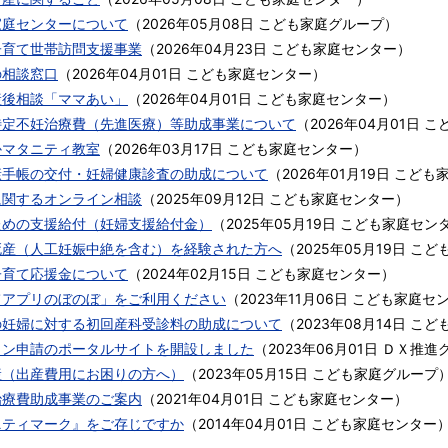
家庭センターについて
（
2026年05月08日
こども家庭グループ
）
子育て世帯訪問支援事業
（
2026年04月23日
こども家庭センター
）
の相談窓口
（
2026年04月01日
こども家庭センター
）
産後相談「ママあい」
（
2026年04月01日
こども家庭センター
）
特定不妊治療費（先進医療）等助成事業について
（
2026年04月01日
こ
かマタニティ教室
（
2026年03月17日
こども家庭センター
）
康手帳の交付・妊婦健康診査の助成について
（
2026年01月19日
こども
に関するオンライン相談
（
2025年09月12日
こども家庭センター
）
ための支援給付（妊婦支援給付金）
（
2025年05月19日
こども家庭セン
死産（人工妊娠中絶を含む）を経験された方へ
（
2025年05月19日
こど
子育て応援金について
（
2024年02月15日
こども家庭センター
）
てアプリのぼのぼ」をご利用ください
（
2023年11月06日
こども家庭セ
の妊婦に対する初回産科受診料の助成について
（
2023年08月14日
こど
イン申請のポータルサイトを開設しました
（
2023年06月01日
ＤＸ推進
産（出産費用にお困りの方へ）
（
2023年05月15日
こども家庭グループ
治療費助成事業のご案内
（
2021年04月01日
こども家庭センター
）
ニティマーク』をご存じですか
（
2014年04月01日
こども家庭センター