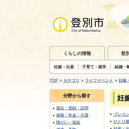
くらしの情報
登
妊娠・出産
子育て・就学
結婚・
TOP
カテゴリ
ライフイベント
妊娠
分野から探す
妊
届出・登録・証明
プレコン
保険・年金・介護
ひとり
障がい・福祉
妊娠・