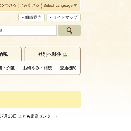
なをつける
よみあげる
Select Language
▼
組織案内
サイトマップ
納税
登別へ移住
者・介護
お悔やみ・相続
交通機関
07月23日
こども家庭センター
）