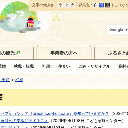
文字の大きさ
小
中
大
背景色
白
青
黒
ふりが
本
文
へ
移
動
別の観光
事業者の方へ
ふるさと
離婚
就職・転職
引越し・住まい
ごみ・リサイクル
高齢
・出産
妊娠
娠
セプションケア（preconception care）を知っていますか？
（
2026年
親家庭への支援に関すること
（
2026年05月08日
こども家庭センター
）
出産に関すること
（
2026年05月08日
こども家庭センター
）