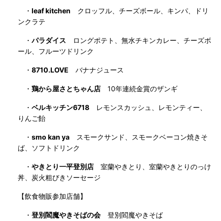
・
leaf kitchen
クロッフル、チーズボール、キンパ、ドリ
ンクラテ
・
パラダイス
ロングポテト、無水チキンカレー、チーズボ
ール、フルーツドリンク
・
8710.LOVE
バナナジュース
・
鶏から屋さとちゃん店
10年連続金賞のザンギ
・
ベルキッチン6718
レモンスカッシュ、レモンティー、
りんご飴
・
smo kan ya
スモークサンド、スモークベーコン焼きそ
ば、ソフトドリンク
・
やきとり一平登別店
室蘭やきとり、室蘭やきとりのっけ
丼、炭火粗びきソーセージ
【飲食物販参加店舗】
・
登別閻魔やきそばの会
登別閻魔やきそば