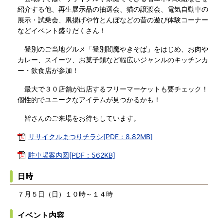
紹介する他、再生展示品の抽選会、猫の譲渡会、電気自動車の
展示・試乗会、凧揚げや竹とんぼなどの昔の遊び体験コーナー
などイベント盛りだくさん！
登別のご当地グルメ「登別閻魔やきそば」をはじめ、お肉や
カレー、スイーツ、お菓子類など幅広いジャンルのキッチンカ
ー・飲食店が参加！
最大で３０店舗が出店するフリーマーケットも要チェック！
個性的でユニークなアイテムが見つかるかも！
皆さんのご来場をお待ちしています。
リサイクルまつりチラシ[PDF：8.82MB]
駐車場案内図[PDF：562KB]
日時
７月５日（日）１０時～１４時
イベント内容