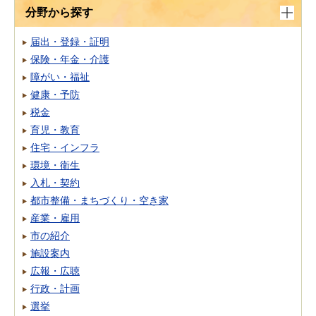
分野から探す
届出・登録・証明
保険・年金・介護
障がい・福祉
健康・予防
税金
育児・教育
住宅・インフラ
環境・衛生
入札・契約
都市整備・まちづくり・空き家
産業・雇用
市の紹介
施設案内
広報・広聴
行政・計画
選挙