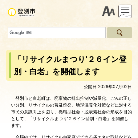
支援ツー
メニュー
「リサイクルまつり’２６イン登
別・白老」を開催します
公開日 2026年07月02日
登別市と白老町は、廃棄物の排出抑制や減量化、ごみの正し
い分別、リサイクルの普及啓発、地球温暖化対策などに対する
市民の意識向上を図り、循環型社会・脱炭素社会の形成を目的
として、「リサイクルまつり’２６イン登別・白老」を開催し
ます。
会場内では、リサイクルや家庭でできる省エネの取組などを