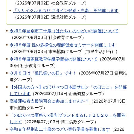
（
2026年07月02日
社会教育グループ
）
「リサイクルまつり’２６イン登別・白老」を開催します
（
2026年07月02日
環境対策グループ
）
令和９年登別市二十歳（はたち）のつどいの開催について
（
2026年08月06日
社会教育グループ
）
令和８年度 性の多様性の理解促進セミナーを開催します
（
2026年08月03日
市民協働グループ（市民生活担当）
）
令和８年度家庭教育学級学習会の開催について
（
2026年07月
30日
社会教育グループ
）
８月８日は『道民笑いの日』です！
（
2026年07月27日
健康推
進グループ
）
【外国人の方へ】のぼりべつ日本語サロン「のぼここ」を開催
しています
（
2026年07月14日
企画調整グループ
）
高齢運転者支援講習会に参加しませんか？
（
2026年07月13日
市民協働グループ
）
「のぼりべつ夏祭り×登別ブランドまるしぇ２０２６」を開催
します
（
2026年07月03日
商工労政グループ
）
令和９年登別市二十歳のつどい実行委員を募集します
（
2026