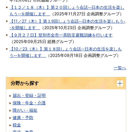
【１２／１８（木）】第２０回しょう会話--日本の生活を楽し
もう--を開催します
（
2025年11月27日
企画調整グループ
）
【11／27（木）】第１9回しょう会話--日本の生活を楽しもう-
-を開催します
（
2025年10月23日
企画調整グループ
）
【９月２７日】登別市全市一斉防災避難訓練を行います
（
2025年09月25日
総務グループ
）
【10／23（木）】第１８回しょう会話--日本の生活を楽しも
う--を開催します
（
2025年09月18日
企画調整グループ
）
一覧へ
分野から探す
届出・登録・証明
保険・年金・介護
障がい・福祉
健康・予防
税金