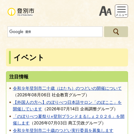
支援ツー
メニュー
イベント
注目情報
令和９年登別市二十歳（はたち）のつどいの開催について
（
2026年08月06日
社会教育グループ
）
【外国人の方へ】のぼりべつ日本語サロン「のぼここ」を
開催しています
（
2026年07月14日
企画調整グループ
）
「のぼりべつ夏祭り×登別ブランドまるしぇ２０２６」を開
催します
（
2026年07月03日
商工労政グループ
）
令和９年登別市二十歳のつどい実行委員を募集します