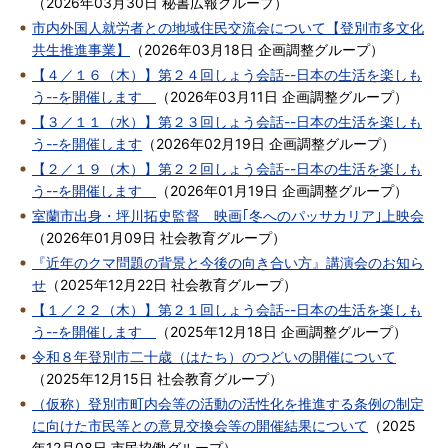
（
2026年03月30日
秘書広報グループ
）
市内外国人就労者との地域住民交流会について【登別市多文化
共生推進事業】
（
2026年03月18日
企画調整グループ
）
【４／１６（木）】第２４回しょう会話--日本の生活を楽しも
う--を開催します
（
2026年03月11日
企画調整グループ
）
【３／１１（水）】第２３回しょう会話--日本の生活を楽しも
う--を開催します
（
2026年02月19日
企画調整グループ
）
【２／１９（木）】第２２回しょう会話--日本の生活を楽しも
う--を開催します
（
2026年01月19日
企画調整グループ
）
室蘭市出身・坪川拓史監督 映画｢冬へのパッサカリア｣上映会
（
2026年01月09日
社会教育グループ
）
『近年のクマ問題の背景と今後の向き合い方』講演会のお知ら
せ
（
2025年12月22日
社会教育グループ
）
【１／２２（木）】第２１回しょう会話--日本の生活を楽しも
う--を開催します
（
2025年12月18日
企画調整グループ
）
令和８年登別市二十歳（はたち）のつどいの開催について
（
2025年12月15日
社会教育グループ
）
（仮称）登別市町内会等の活動の活性化を推進する条例の制定
に向けた市民等との意見交換会等の開催結果について
（
2025
年12月08日
市民協働グループ
）