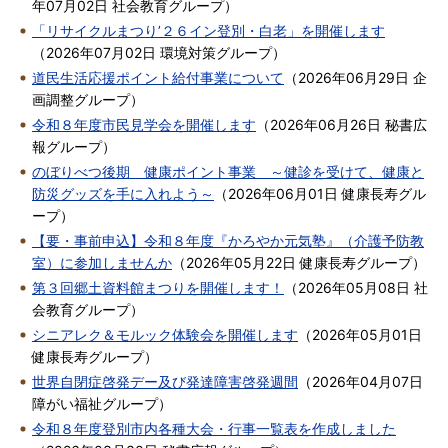
年07月02日
社会教育グループ
）
「リサイクルまつり’２６イン登別・白老」を開催します
（
2026年07月02日
環境対策グループ
）
道民生活応援ポイント給付事業について
（
2026年06月29日
企
画調整グループ
）
令和８年度市民見学会を開催します
（
2026年06月26日
秘書広
報グループ
）
のぼりべつ後期 健康ポイント事業 ～健診を受けて、健康と
防災グッズを手に入れよう～
（
2026年06月01日
健康長寿グル
ープ
）
【要・事前申込】令和８年度『かろやか元気塾』（介護予防教
室）に参加しませんか
（
2026年05月22日
健康長寿グループ
）
第３回郷土資料館まつりを開催します！
（
2026年05月08日
社
会教育グループ
）
シニアレク＆モルック体験会を開催します
（
2026年05月01日
健康長寿グループ
）
世界自閉症啓発デー及び発達障害啓発週間
（
2026年04月07日
障がい福祉グループ
）
令和８年度登別市内各種大会・行事一覧表を作成しました