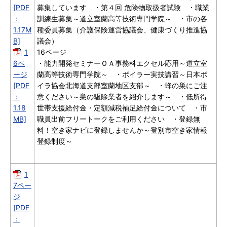
[PDF
募集しています ・第４回 危険物取扱者試験 ・職業
：
訓練生募集～道立室蘭高等技術専門学院～ ・市の各
1.17M
種委員募集（介護保険運営協議会、健康づくり推進協
B]
議会）
1
16ページ
6ペ
・能力開発セミナーＯＡ事務科エクセル応用～道立室
ージ
蘭高等技術専門学院～ ・ボイラー実技講習～日本ボ
[PDF
イラ協会北海道支部室蘭地区支部～ ・蜂の巣にご注
：
意ください～巣の駆除業者を紹介します～ ・低所得
1.18
世帯支援給付金・定額減税補足給付金について ・市
MB]
職員出前フリートークをご利用ください ・登録無
料！空き家ナビに登録しませんか～登別市空き家情報
登録制度～
1
7ペー
ジ
[PDF
：