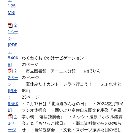
1.25
MB]
2
1ペー
ジ
[PDF
：
840K
わくわくおでかけナビゲーション！
B]
21ページ
2
・市立図書館・アーニス分館 ・のぼりん
2ペー
22ページ
ジ
・夏休みだ！カント・レラへ行こう！ ・ふぉれすと
[PDF
鉱山
：
23ページ
955K
・７月17日は『北海道みんなの日』 ・2024登別市民
B]
ラジオ体操会 ・西いぶり定住自立圏文化事業『春風
2
亭小朝 落語独演会』 ・キウシト湿原『ホタル鑑賞
3ペ
会』＆『ちびっこ縁日』 ・郷土資料館からのお知ら
ージ
せ ・自然観察会 ・文化・スポーツ振興財団の催し