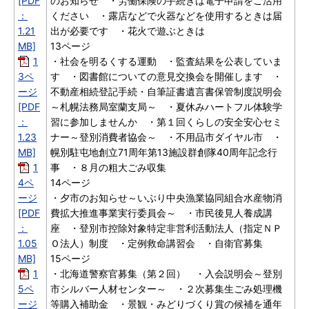
[PDF
のお知らせ ・労働保険の手続きは電子申請をご活用
：
ください ・露店などで火器などを使用するときは届
1.21
出が必要です ・花火で遊ぶときは
MB]
13ページ
1
・社会を明るくする運動 ・監査結果を公表していま
3ペ
す ・図書館についての意見交換会を開催します ・
ージ
不動産相続登記手続・自筆証書遺言書保管制度説明会
[PDF
～札幌法務局室蘭支局～ ・夏休みハートフル体験学
：
習に参加しませんか ・第１回くらしの安全安心セミ
1.23
ナー～登別消費者協会～ ・不用品市ダイヤル市 ・
MB]
幌別駐屯地創立71周年第13施設群創隊40周年記念行
1
事 ・８月の粗大ごみ収集
4ペ
14ページ
ージ
・夕市のお知らせ～いぶり中央漁業協同組合水産物消
[PDF
費拡大推進事業実行委員会～ ・市民後見人養成講
：
座 ・登別市控除対象特定非営利活動法人（指定ＮＰ
1.05
Ｏ法人）制度 ・定例救命講習会 ・自衛官募集
MB]
15ページ
1
・北海道警察官募集（第２回） ・入会説明会～登別
5ペ
市シルバー人材センター～ ・２次募集生ごみ処理機
ージ
等購入補助金 ・景観・みどりづくり賞の候補を通年