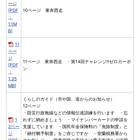
ージ
[PDF
10ページ 東奔西走
：
1.1M
B]
11
ペー
ジ
11ページ 東奔西走 ・第14回チャレンジ!!ゼロカーボ
[PDF
ン
：
1.35
MB]
くらしのガイド（市や国、道からのお知らせ）
12ページ
・防災行政無線などの情報伝達訓練を行います ・忘
1
れずに納めましょう ・マイナンバーカードの申請を
2ペー
支援しています ・国民年金保険料の『免除制度』と
ジ
『納付猶予制度』をご存じですか ・室蘭税務署から