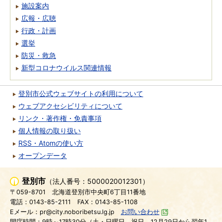
施設案内
広報・広聴
行政・計画
選挙
防災・救急
新型コロナウイルス関連情報
登別市公式ウェブサイトの利用について
ウェブアクセシビリティについて
リンク・著作権・免責事項
個人情報の取り扱い
RSS・Atomの使い方
オープンデータ
登別市
（法人番号：5000020012301）
〒059-8701
北海道登別市中央町6丁目11番地
電話：0143-85-2111
FAX：0143-85-1108
Eメール：pr@city.noboribetsu.lg.jp
お問い合わせ
開庁時間：9時～17時30分（土・日曜日、祝日、12月29日から翌年1