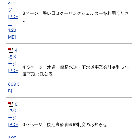
ペー
ジ
3ページ 暑い日はクーリングシェルターを利用くださ
[PDF
い
：
1.23
MB]
4
-5ペ
ージ
4-5ページ 水道・簡易水道・下水道事業会計令和５年
[PDF
度下期財政公表
：
899K
B]
6
-7ペ
ージ
[PDF
6-7ページ 後期高齢者医療制度のお知らせ
：
1.09