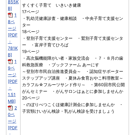
855K
すくすく子育て いきいき健康
B]
17ページ
1
・乳幼児健康診査・健康相談 ・中央子育て支援セン
8ペ
ター
ージ
18ページ
[PDF
・登別子育て支援センター ・鷲別子育て支援センタ
：
ー ・富岸子育てひろば
781K
19ページ
B]
・高次脳機能障がい者・家族交流会 ・７・８月の歯
1
科救急医療 ・ブックファーム あーにす
9ペ
～登別市市民自治推進委員会～ ・認知症サポーター
ージ
ステップアップ講座 ・夏休み食育おやこ料理教室～
[PDF
カラフル☆フルーツサンド作り～ ・第60回市民公開
：
がんセミナー ・がんサロンはぁとに参加しませんか
1.51
20ページ
MB]
・のぼりべつこくほ健康計測会に参加しませんか ・
2
子宮頸けいがん検診・乳がん検診を受けましょう
0ペ
ージ
[PDF
：