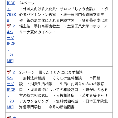
[PDF
24ページ
：
・外国人向け多文化共生サロン『しょう会話』 ・初
763K
心者バドミントン教室 ・表千家同門会道南支部主
B]
催 茶の湯文化にふれる体験学習 ・登別蕎そ麦ば道
2
場主催 手打ち蕎麦教室 ・室蘭工業大学ロボットア
4ペ
リーナ夏休みイベント
ージ
[PDF
：
1.21
MB]
2
25ページ 困った！ときにはまず相談
5ペ
・無料法律相談 ・くらしの無料相談 ・市民相
ージ
談 ・消費生活相談 ・生活にお困りの方の相談窓
[PDF
口 ・児童虐待についての相談窓口 ・障がいのある
：
方の就労相談窓口 ・人権相談所 ・若年者等キャリ
1.23
アカウンセリング ・無料労働相談 ・日本工学院北
MB]
海道専門学校 ・今月の新着図書