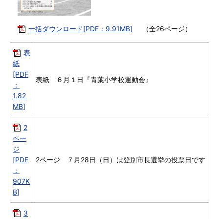
一括ダウンロード[PDF：9.91MB]
（全26ページ）
表
紙
[PDF
表紙 ６月１日『青葉小学校運動会』
：
1.82
MB]
2
ペー
ジ
[PDF
2ページ ７月28日（日）は登別市長選挙の投票日です
：
907K
B]
3