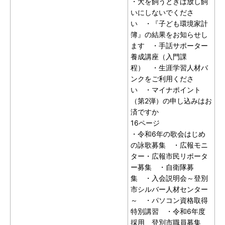
・犬を飼うときは放し飼
いにしないでくださ
い ・『子ども環境家計
簿』の結果をお知らせし
ます ・手話サポーター
養成講座（入門課
程） ・生涯学習人材バ
ンクをご利用くださ
い ・マイナポイント
（第2弾）の申し込みはお
済ですか
16ページ
・令和6年の歌会はじめ
の詠歌募集 ・広報モニ
ター・広報市民リポータ
ー募集 ・自衛隊募
集 ・入会説明会～登別
市シルバー人材センター
～ ・パソコン資格取得
特別講習 ・令和6年度
採用 登別市職員募集