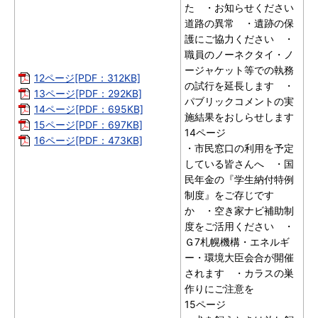
た ・お知らせください
道路の異常 ・遺跡の保
護にご協力ください ・
職員のノーネクタイ・ノ
ージャケット等での執務
12ページ[PDF：312KB]
の試行を延長します ・
13ページ[PDF：292KB]
パブリックコメントの実
14ページ[PDF：695KB]
施結果をおしらせします
15ページ[PDF：697KB]
14ページ
16ページ[PDF：473KB]
・市民窓口の利用を予定
している皆さんへ ・国
民年金の『学生納付特例
制度』をご存じです
か ・空き家ナビ補助制
度をご活用ください ・
Ｇ7札幌機構・エネルギ
ー・環境大臣会合が開催
されます ・カラスの巣
作りにご注意を
15ページ