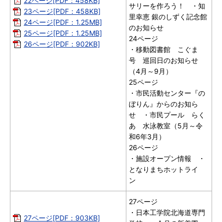
22ページ[PDF：458KB]
サリーを作ろう！ ・知
23ページ[PDF：458KB]
里幸恵 銀のしずく記念館
24ページ[PDF：1.25MB]
のお知らせ
25ページ[PDF：1.25MB]
24ページ
26ページ[PDF：902KB]
・移動図書館 こぐま
号 巡回日のお知らせ
（4月～9月）
25ページ
・市民活動センター『の
ぼりん』からのお知ら
せ ・市民プール らく
あ 水泳教室（5月～令
和6年3月）
26ページ
・施設オープン情報 ・
となりまちホットライ
ン
27ページ
・日本工学院北海道専門
27ページ[PDF：903KB]