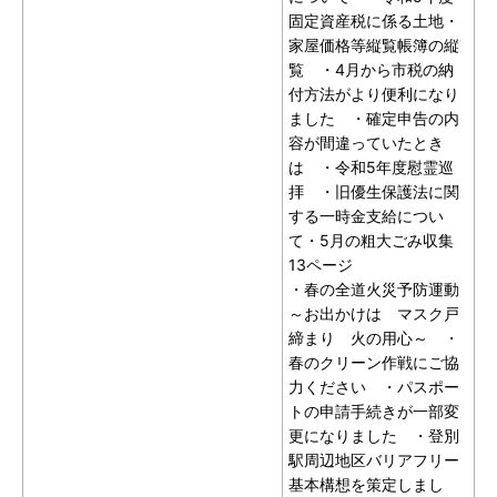
固定資産税に係る土地・
家屋価格等縦覧帳簿の縦
覧 ・4月から市税の納
付方法がより便利になり
ました ・確定申告の内
容が間違っていたとき
は ・令和5年度慰霊巡
拝 ・旧優生保護法に関
する一時金支給につい
て・5月の粗大ごみ収集
13ページ
・春の全道火災予防運動
～お出かけは マスク戸
締まり 火の用心～ ・
春のクリーン作戦にご協
力ください ・パスポー
トの申請手続きが一部変
更になりました ・登別
駅周辺地区バリアフリー
基本構想を策定しまし