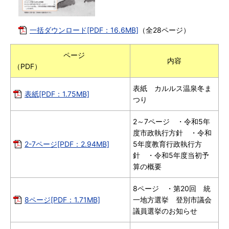
一括ダウンロード[PDF：16.6MB]
（全28ページ）
ページ
内容
（PDF）
表紙 カルルス温泉冬ま
表紙[PDF：1.75MB]
つり
2～7ページ ・令和5年
度市政執行方針 ・令和
2-7ページ[PDF：2.94MB]
5年度教育行政執行方
針 ・令和5年度当初予
算の概要
8ページ ・第20回 統
8ページ[PDF：1.71MB]
一地方選挙 登別市議会
議員選挙のお知らせ