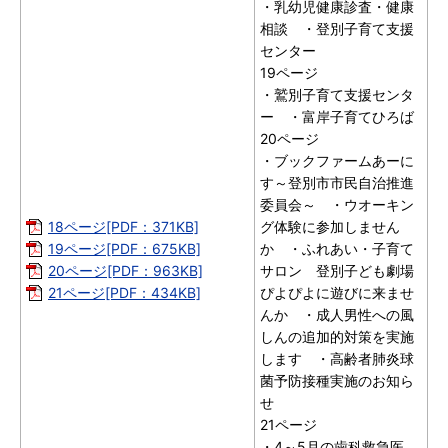
・乳幼児健康診査・健康
相談 ・登別子育て支援
センター
19ページ
・鷲別子育て支援センタ
ー ・富岸子育てひろば
20ページ
・ブックファームあーに
す～登別市市民自治推進
委員会～ ・ウオーキン
18ページ[PDF：371KB]
グ体験に参加しません
19ページ[PDF：675KB]
か ・ふれあい・子育て
20ページ[PDF：963KB]
サロン 登別子ども劇場
21ページ[PDF：434KB]
ぴよぴよに遊びに来ませ
んか ・成人男性への風
しんの追加的対策を実施
します ・高齢者肺炎球
菌予防接種実施のお知ら
せ
21ページ
・4～5月の歯科救急医