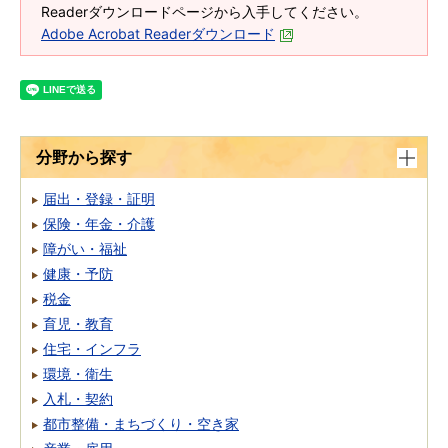
Readerダウンロードページから入手してください。
Adobe Acrobat Readerダウンロード
分野から探す
届出・登録・証明
保険・年金・介護
障がい・福祉
健康・予防
税金
育児・教育
住宅・インフラ
環境・衛生
入札・契約
都市整備・まちづくり・空き家