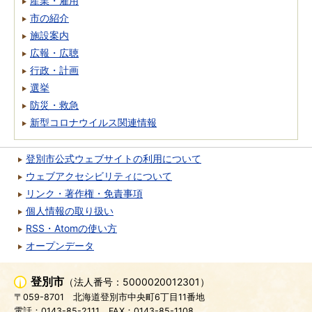
産業・雇用
市の紹介
施設案内
広報・広聴
行政・計画
選挙
防災・救急
新型コロナウイルス関連情報
登別市公式ウェブサイトの利用について
ウェブアクセシビリティについて
リンク・著作権・免責事項
個人情報の取り扱い
RSS・Atomの使い方
オープンデータ
登別市
（法人番号：5000020012301）
〒059-8701
北海道登別市中央町6丁目11番地
電話：0143-85-2111
FAX：0143-85-1108