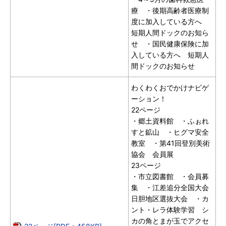
療 ・後期高齢者医療制
度に加入している方へ
短期人間ドックのお知ら
せ ・国民健康保険に加
入している方へ 短期人
間ドックのお知らせ
わくわくおでかけナビゲ
ーション！
22ページ
・郷土資料館 ・ふぉれ
すと鉱山 ・ヒグマ安全
教室 ・第41回登別美術
協会 会員展
23ページ
・市立図書館 ・会員募
集 ・江差追分全国大会
日胆地区選抜大会 ・カ
ント・レラ体験学習 シ
カの角とまが玉でアクセ