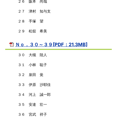
２６ 阪本 尚哉
２７ 津村 知与支
２８ 手塚 望
２９ 松舘 希美
Ｎｏ．３０～３９[PDF：21.3MB]
３０ 大槻 陸人
３１ 小林 聡子
３２ 泉田 覚
３３ 伊原 沙耶佳
３４ 河上 誠一郎
３５ 安達 壮一
３６ 宮武 祥子