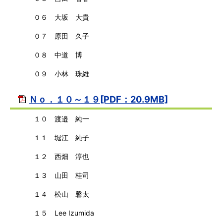
０６ 大坂 大貴
０７ 原田 久子
０８ 中道 博
０９ 小林 珠維
Ｎｏ．１０～１９[PDF：20.9MB]
１０ 渡邉 純一
１１ 堀江 純子
１２ 西畑 淳也
１３ 山田 桂司
１４ 松山 馨太
１５ Lee Izumida