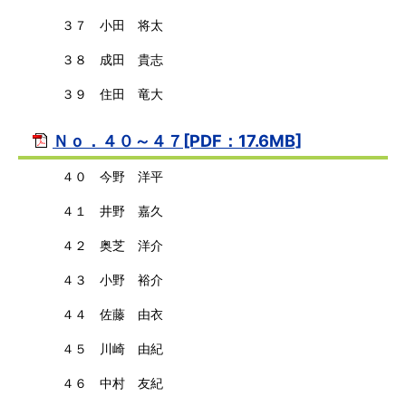
３７ 小田 将太
３８ 成田 貴志
３９ 住田 竜大
Ｎｏ．４０～４７[PDF：17.6MB]
４０ 今野 洋平
４１ 井野 嘉久
４２ 奥芝 洋介
４３ 小野 裕介
４４ 佐藤 由衣
４５ 川崎 由紀
４６ 中村 友紀