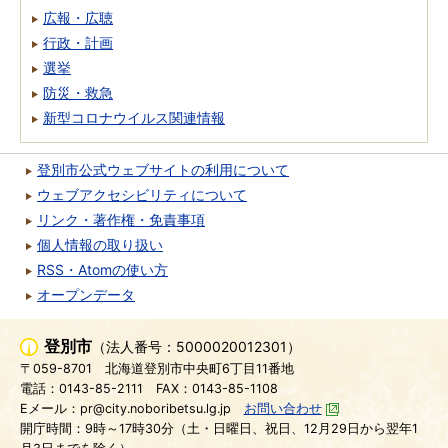
広報・広聴
行政・計画
選挙
防災・救急
新型コロナウイルス関連情報
登別市公式ウェブサイトの利用について
ウェブアクセシビリティについて
リンク・著作権・免責事項
個人情報の取り扱い
RSS・Atomの使い方
オープンデータ
登別市
（法人番号：5000020012301）
〒059-8701
北海道登別市中央町6丁目11番地
電話：0143-85-2111
FAX：0143-85-1108
Eメール：pr@city.noboribetsu.lg.jp
お問い合わせ
開庁時間：9時～17時30分（土・日曜日、祝日、12月29日から翌年1