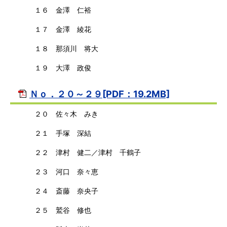
１６ 金澤 仁裕
１７ 金澤 綾花
１８ 那須川 将大
１９ 大澤 政俊
Ｎｏ．２０～２９[PDF：19.2MB]
２０ 佐々木 みき
２１ 手塚 深結
２２ 津村 健二／津村 千鶴子
２３ 河口 奈々恵
２４ 斎藤 奈央子
２５ 鷲谷 修也