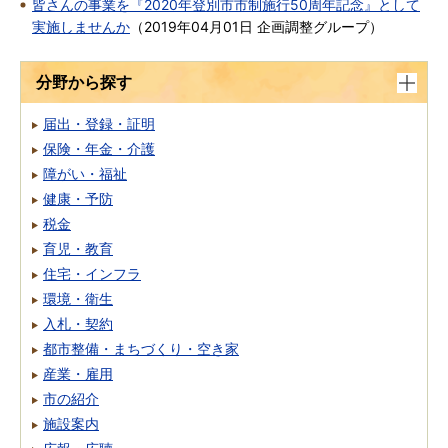
皆さんの事業を『2020年登別市市制施行50周年記念』として
実施しませんか
（
2019年04月01日
企画調整グループ
）
分野から探す
届出・登録・証明
保険・年金・介護
障がい・福祉
健康・予防
税金
育児・教育
住宅・インフラ
環境・衛生
入札・契約
都市整備・まちづくり・空き家
産業・雇用
市の紹介
施設案内