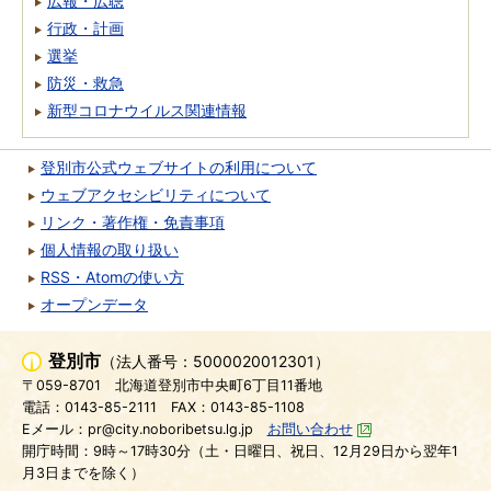
広報・広聴
行政・計画
選挙
防災・救急
新型コロナウイルス関連情報
登別市公式ウェブサイトの利用について
ウェブアクセシビリティについて
リンク・著作権・免責事項
個人情報の取り扱い
RSS・Atomの使い方
オープンデータ
登別市
（法人番号：5000020012301）
〒059-8701
北海道登別市中央町6丁目11番地
電話：0143-85-2111
FAX：0143-85-1108
Eメール：pr@city.noboribetsu.lg.jp
お問い合わせ
開庁時間：9時～17時30分（土・日曜日、祝日、12月29日から翌年1
月3日までを除く）