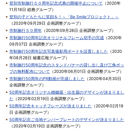
登別市制施行５０周年記念式典の開催中止について
（
2020年
11月18日
総務グループ
）
登別の子どもたちに笑顔を！～「Be Smileプロジェクト」～
（
2020年09月29日
企画調整グループ
）
市制施行５０周年
（
2020年09月28日
企画調整グループ
）
市制施行50周年記念オリジナルフレーム切手の完成
（
2020年
09月07日
企画調整グループ
）
市制施行50周年記念写真撮影用ボードを設置しました
（
2020
年08月28日
秘書広報グループ
）
市制施行50周年記念のスタンドバナーの貸し出し及び三角ポッ
プの無料配布について
（
2020年06月01日
企画調整グループ
）
市制施行50周年のPR動画が完成しました
（
2020年04月30日
企画調整グループ
）
50周年記念オリジナル婚姻届・出生届のデザインが決まりまし
た
（
2020年02月19日
企画調整グループ
）
50周年記念キャッチフレーズが決まりました
（
2020年02月19
日
企画調整グループ
）
50周年記念ご当地ナンバープレートのデザインが決まりました
（
2020年02月19日
企画調整グループ
）