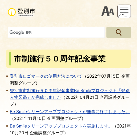
支援ツー
メニュー
市制施行５０周年記念事業
登別市ロゴマークの使用方法について
（
2022年07月15日
企画
調整グループ
）
登別市市制施行５０周年記念事業Be Smileプロジェクト「登別
人物図鑑」が完成しました
（
2022年04月21日
企画調整グルー
プ
）
Be Smileクリーンアッププロジェクトが無事に終了しました。
（
2021年11月10日
企画調整グループ
）
Be Smileクリーンアッププロジェクトを実施します。
（
2021年
10月20日
企画調整グループ
）