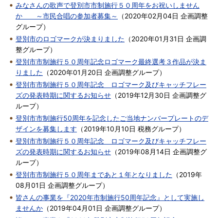
みなさんの歌声で登別市市制施行５０周年をお祝いしません
か ～市民合唱の参加者募集～
（
2020年02月04日
企画調整
グループ
）
登別市のロゴマークが決まりました
（
2020年01月31日
企画調
整グループ
）
登別市市制施行５０周年記念ロゴマーク最終選考３作品が決ま
りました
（
2020年01月20日
企画調整グループ
）
登別市市制施行５０周年記念 ロゴマーク及びキャッチフレー
ズの発表時期に関するお知らせ
（
2019年12月30日
企画調整グ
ループ
）
登別市市制施行50周年を記念したご当地ナンバープレートのデ
ザインを募集します
（
2019年10月10日
税務グループ
）
登別市市制施行５０周年記念 ロゴマーク及びキャッチフレー
ズの発表時期に関するお知らせ
（
2019年08月14日
企画調整グ
ループ
）
登別市市制施行５０周年まであと１年となりました
（
2019年
08月01日
企画調整グループ
）
皆さんの事業を『2020年市制施行50周年記念』として実施し
ませんか
（
2019年04月01日
企画調整グループ
）