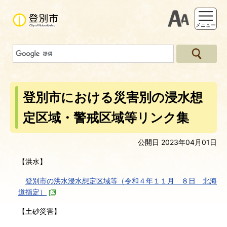
支援ツー
メニュー
登別市における災害別の浸水想
定区域・警戒区域等リンク集
公開日 2023年04月01日
【洪水】
登別市の洪水浸水想定区域等（令和４年１１月 ８日 北海
道指定）
【土砂災害】