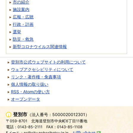
市の紹介
施設案内
広報・広聴
行政・計画
選挙
防災・救急
新型コロナウイルス関連情報
登別市公式ウェブサイトの利用について
ウェブアクセシビリティについて
リンク・著作権・免責事項
個人情報の取り扱い
RSS・Atomの使い方
オープンデータ
登別市
（法人番号：5000020012301）
〒059-8701
北海道登別市中央町6丁目11番地
電話：0143-85-2111
FAX：0143-85-1108
Eメール：pr@city.noboribetsu.lg.jp
お問い合わせ