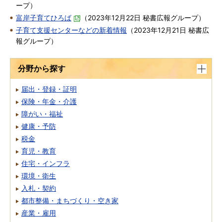
ープ
）
富岸子育てひろば
（
2023年12月22日
秘書広報グループ
）
子育て支援センターなどの新着情報
（
2023年12月21日
秘書広
報グループ
）
分野から探す
届出・登録・証明
保険・年金・介護
障がい・福祉
健康・予防
税金
育児・教育
住宅・インフラ
環境・衛生
入札・契約
都市整備・まちづくり・空き家
産業・雇用