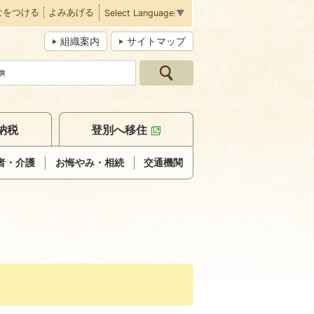
なをつける
よみあげる
Select Language
▼
組織案内
サイトマップ
納税
登別へ移住
者・介護
お悔やみ・相続
交通機関