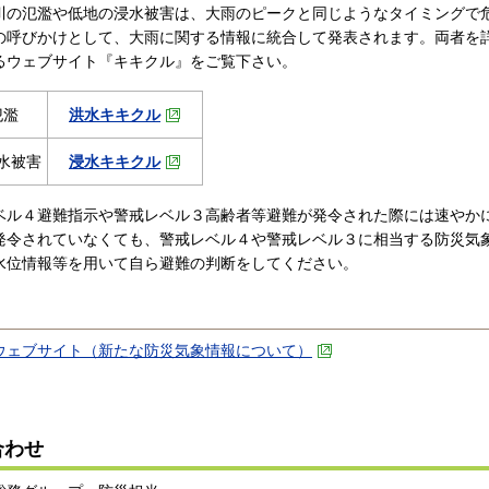
川の氾濫や低地の浸水被害は、大雨のピークと同じようなタイミングで
の呼びかけとして、大雨に関する情報に統合して発表されます。両者を
るウェブサイト『キキクル』をご覧下さい。
氾濫
洪水キキクル
水被害
浸水キキクル
ベル４避難指示や警戒レベル３高齢者等避難が発令された際には速やか
発令されていなくても、警戒レベル４や警戒レベル３に相当する防災気象
水位情報等を用いて自ら避難の判断をしてください。
ウェブサイト（新たな防災気象情報について）
合わせ