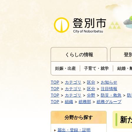
くらしの情報
登
妊娠・出産
子育て・就学
結婚・
TOP
カテゴリ
区分
お知らせ
TOP
カテゴリ
区分
注目情報
TOP
カテゴリ
分野
防災・救急
防
TOP
組織
総務部
総務グループ
分野から探す
新
届出・登録・証明