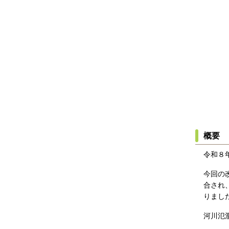
概要
令和８
今回の
合され
りまし
河川氾