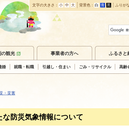
文字の大きさ
小
中
大
背景色
白
青
黒
ふりが
本
文
へ
移
動
別の観光
事業者の方へ
ふるさと
離婚
就職・転職
引越し・住まい
ごみ・リサイクル
高齢
災・災害
たな防災気象情報について