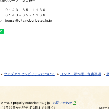
総務グループ 防災担当
０１４３－８５－１１３０
 ０１４３－８５－１１０８
ousai@city.noboribetsu.lg.jp
ウェブアクセシビリティについて
リンク・著作権・免責事項
）
Eメール：pr@city.noboribetsu.lg.jp
お問い合わせ
、12月29日から翌年1月3日までを除く）
Copyrig