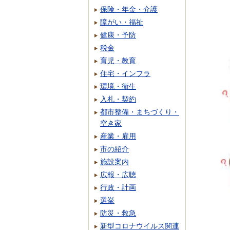
保険・年金・介護
障がい・福祉
健康・予防
税金
育児・教育
住宅・インフラ
環境・衛生
入札・契約
都市整備・まちづくり・
空き家
産業・雇用
市の紹介
施設案内
広報・広聴
行政・計画
選挙
防災・救急
新型コロナウイルス関連