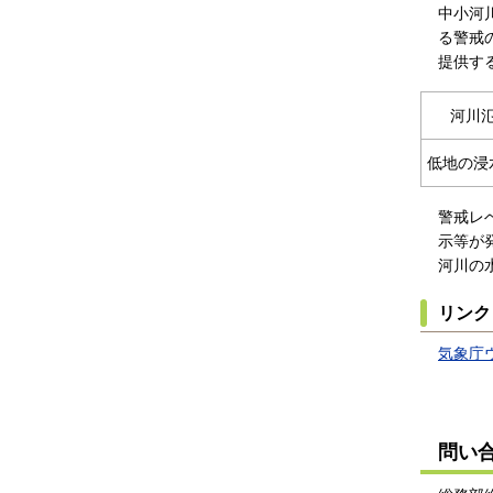
中小河
る警戒
提供す
河川
低地の浸
警戒レ
示等が
河川の
リンク
気象庁
問い