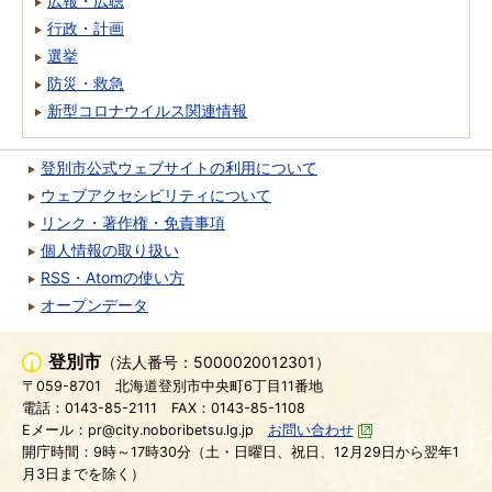
広報・広聴
行政・計画
選挙
防災・救急
新型コロナウイルス関連情報
登別市公式ウェブサイトの利用について
ウェブアクセシビリティについて
リンク・著作権・免責事項
個人情報の取り扱い
RSS・Atomの使い方
オープンデータ
登別市
（法人番号：5000020012301）
〒059-8701
北海道登別市中央町6丁目11番地
電話：0143-85-2111
FAX：0143-85-1108
Eメール：pr@city.noboribetsu.lg.jp
お問い合わせ
開庁時間：9時～17時30分（土・日曜日、祝日、12月29日から翌年1
月3日までを除く）