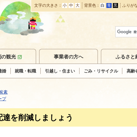
文字の大きさ
小
中
大
背景色
白
青
黒
ふりが
本
文
へ
移
動
別の観光
事業者の方へ
ふるさと
離婚
就職・転職
引越し・住まい
ごみ・リサイクル
高齢
炭素
ープ
配達を削減しましょう