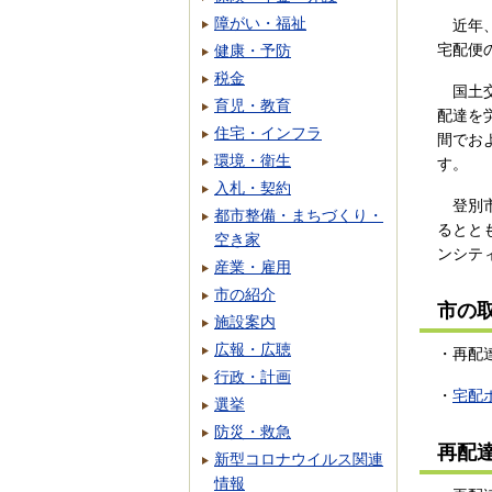
障がい・福祉
近年、
宅配便
健康・予防
税金
国土交
育児・教育
配達を
住宅・インフラ
間でお
環境・衛生
す。
入札・契約
登別市
都市整備・まちづくり・
るとと
空き家
ンシテ
産業・雇用
市の紹介
市の
施設案内
広報・広聴
・再配
行政・計画
・
宅配
選挙
防災・救急
再配
新型コロナウイルス関連
情報