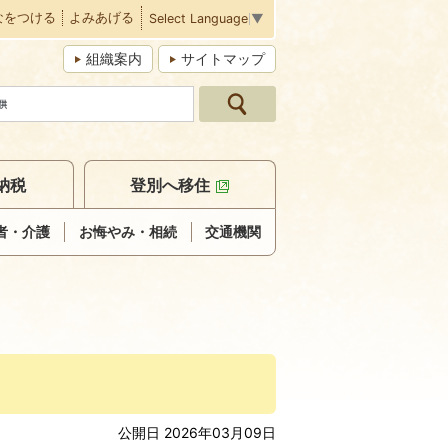
なをつける
よみあげる
Select Language
▼
組織案内
サイトマップ
納税
登別へ移住
者・介護
お悔やみ・相続
交通機関
公開日 2026年03月09日