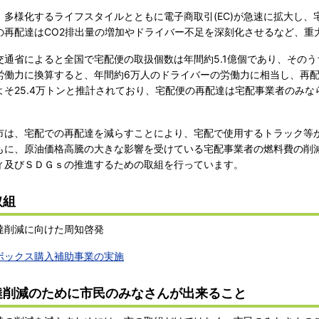
多様化するライフスタイルとともに電子商取引(EC)が急速に拡大し、
の再配達はCO2排出量の増加やドライバー不足を深刻化させるなど、重
通省によると全国で宅配便の取扱個数は年間約5.1億個であり、そのうち
労働力に換算すると、年間約6万人のドライバーの労働力に相当し、再配
よそ25.4万トンと推計されており、宅配便の再配達は宅配事業者のみ
は、宅配での再配達を減らすことにより、宅配で使用するトラック等
もに、原油価格高騰の大きな影響を受けている宅配事業者の燃料費の削
ィ及びＳＤＧｓの推進するための取組を行っています。
取組
達削減に向けた周知啓発
ボックス購入補助事業の実施
達削減のために市民のみなさんが出来ること