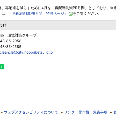
、再配達を減らすために4月を「再配達削減PR月間」としており、当
くは、
「再配達削減PR月間 特設ページ」
をご覧ください。
わせ
活部 環境対策グループ
143-85-2958
143-85-2585
cleancle@city.noboribetsu.lg.jp
ウェブアクセシビリティについて
リンク・著作権・免責事項