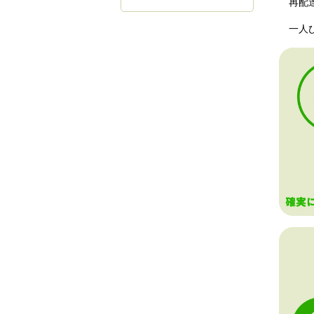
再配達
一人ひ