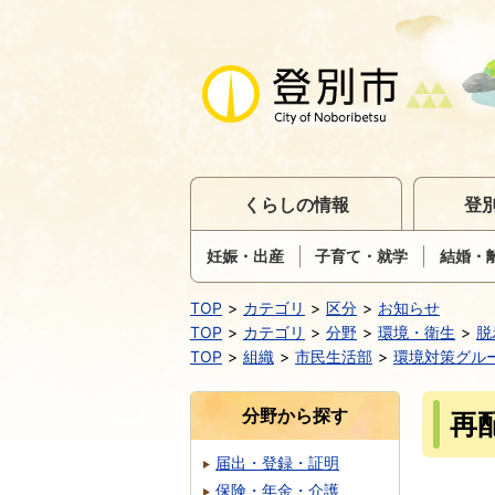
くらしの情報
登
妊娠・出産
子育て・就学
結婚・
TOP
カテゴリ
区分
お知らせ
TOP
カテゴリ
分野
環境・衛生
脱
TOP
組織
市民生活部
環境対策グル
分野から探す
再
届出・登録・証明
保険・年金・介護