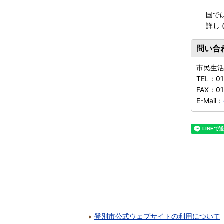
国では
詳し
問い合
市民生
TEL：
0
FAX：
0
E-Mail：
登別市公式ウェブサイトの利用について