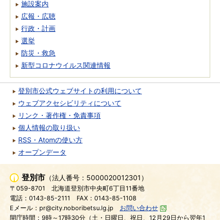
施設案内
広報・広聴
行政・計画
選挙
防災・救急
新型コロナウイルス関連情報
登別市公式ウェブサイトの利用について
ウェブアクセシビリティについて
リンク・著作権・免責事項
個人情報の取り扱い
RSS・Atomの使い方
オープンデータ
登別市
（法人番号：5000020012301）
〒059-8701
北海道登別市中央町6丁目11番地
電話：0143-85-2111
FAX：0143-85-1108
Eメール：pr@city.noboribetsu.lg.jp
お問い合わせ
開庁時間：9時～17時30分（土・日曜日、祝日、12月29日から翌年1