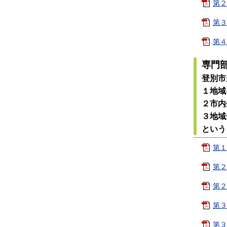
第２
第３
第４
専門
登別市
１地域
２市内
３地域
という
第１
第２
第２
第３
第３