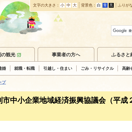
文字の大きさ
小
中
大
背景色
白
青
黒
ふりが
本
文
へ
移
動
別の観光
事業者の方へ
ふるさと
離婚
就職・転職
引越し・住まい
ごみ・リサイクル
高齢
ープ
別市中小企業地域経済振興協議会（平成
）