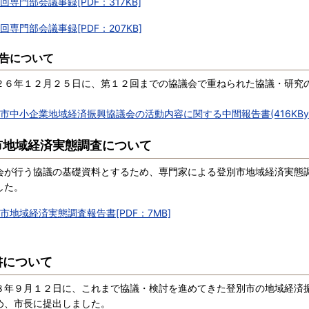
回専門部会議事録[PDF：317KB]
回専門部会議事録[PDF：207KB]
告について
６年１２月２５日に、第１２回までの協議会で重ねられた協議・研究
市中小企業地域経済振興協議会の活動内容に関する中間報告書(416KByt
市地域経済実態調査について
が行う協議の基礎資料とするため、専門家による登別市地域経済実態
した。
市地域経済実態調査報告書[PDF：7MB]
書について
８年９月１２日に、これまで協議・検討を進めてきた登別市の地域経済
め、市長に提出しました。