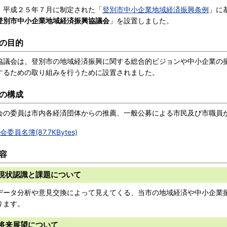
平成２５年７月に制定された「
登別市中小企業地域経済振興条例
」に
登別市中小企業地域経済振興協議会
」を設置しました。
の目的
議会は、登別市の地域経済振興に関する総合的ビジョンや中小企業の
するための取り組みを行うために設置されました。
の構成
の委員は市内各経済団体からの推薦、一般公募による市民及び市職員
会委員名簿(87.7KBytes)
容
現状認識と課題について
ータ分析や意見交換によって見えてくる、当市の地域経済や中小企業
ります。
将来展望について