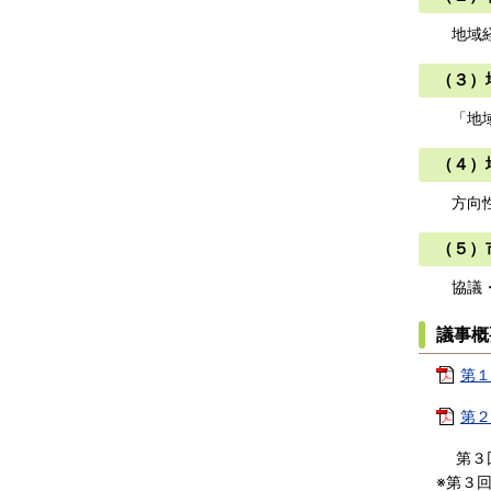
地域経
（３）
「地域
（４）
方向性
（５）
協議・
議事概
第１
第２
第３回
※第３