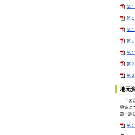
第１
第１
第１
第１
第１
第２
第２
地元
「各産
興策に
題・課
第１