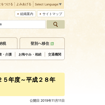
なをつける
よみあげる
Select Language
▼
組織案内
サイトマップ
納税
登別へ移住
者・介護
お悔やみ・相続
交通機関
２５年度～平成２８年
公開日 2019年11月11日