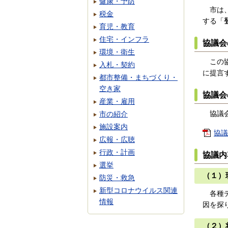
健康・予防
市は、
税金
する「
育児・教育
住宅・インフラ
協議会
環境・衛生
この協
入札・契約
に提言
都市整備・まちづくり・
空き家
協議会
産業・雇用
協議会
市の紹介
施設案内
協議
広報・広聴
行政・計画
協議内
選挙
（１）
防災・救急
新型コロナウイルス関連
各種デ
情報
因を探
（２）