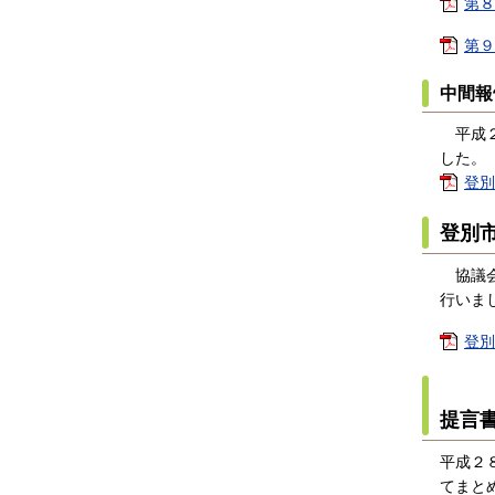
第８
第９
中間報
平成２
した。
登別
登別
協議会
行いま
登別
提言
平成２
てまと