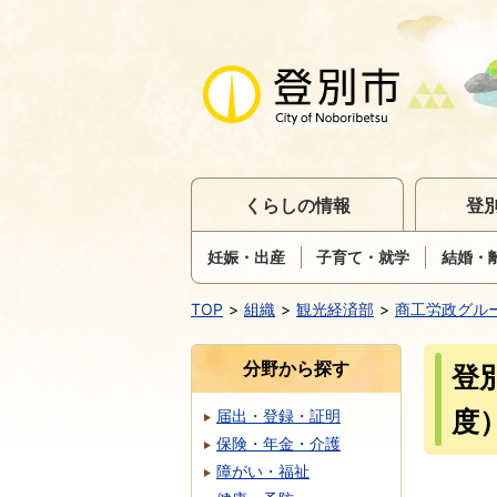
くらしの情報
登
妊娠・出産
子育て・就学
結婚・
TOP
組織
観光経済部
商工労政グル
分野から探す
登
度
届出・登録・証明
保険・年金・介護
障がい・福祉