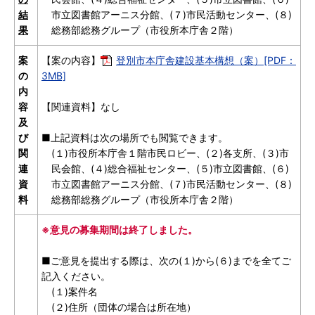
結
市立図書館アーニス分館、
(７)
市民活動センター、
(８)
果
総務部総務グループ（市役所本庁舎２階）
案
【案の内容】
登別市本庁舎建設基本構想（案）[PDF：
の
3MB]
内
容
【関連資料】なし
及
び
■上記資料は次の場所でも閲覧できます。
関
(１)
市役所本庁舎１階市民ロビー、
(２)
各支所、
(３)
市
連
民会館、
(４)
総合福祉センター、
(５)
市立図書館、
(６)
資
市立図書館アーニス分館、
(７)
市民活動センター、
(８)
料
総務部総務グループ（市役所本庁舎２階）
※意見の募集期間は終了しました。
■ご意見を提出する際は、次の(１)から(６)までを全てご
記入ください。
(１)案件名
(２)住所（団体の場合は所在地）