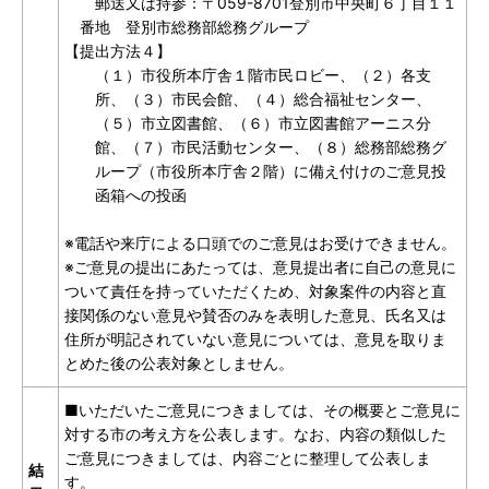
郵送又は持参：〒059-8701登別市中央町６丁目１１
番地
登別市総務部総務グループ
【提出方法４】
（１）
市役所本庁舎１階市民ロビー、（２）各支
所、（３）市民会館、（４）総合福祉センター、
（５）市立図書館、（６）市立図書館アーニス分
館、（７）市民活動センター、（８）総務部総務グ
ループ（市役所本庁舎２階）に備え付けのご意見投
函箱への投函
※電話や来庁による口頭でのご意見はお受けできません。
※ご意見の提出にあたっては、意見提出者に自己の意見に
ついて責任を持っていただくため、対象案件の内容と直
接関係のない意見や賛否のみを表明した意見、氏名又は
住所が明記されていない意見については、意見を取りま
とめた後の公表対象としません。
■いただいたご意見につきましては、その概要とご意見に
対する市の考え方を公表します。なお、内容の類似した
ご意見につきましては、内容ごとに整理して公表しま
結
す。