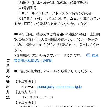
(３)氏名（団体の場合は団体名称、代表者氏名）
(４)電話番号
(５)Eメールアドレス（アドレスをお持ちの方のみ）
(６)ご意見（
例：「〇〇について、△△と記載されてい
るが、□□という記載も必要ではないか。」など）
■Fax、郵送、持参及びご意見箱への投函の際は、上記閲
覧場所に備え付けの専用用紙を使用いただくか、任意の
用紙に上記の(１)から(６)までを記入の上、提出してくだ
さい。
※専用用紙は次からもダウンロードできます。
意見
ご
書専用用紙[DOC：34KB]
意
見
■ご意見の提出は、次の方法から選択してください。
の
提
【提出方法１】
出
Ｅメール：
somu@city.noboribetsu.lg.jp
方
【提出方法２】
法
Fax：0143-85-1108
【提出方法３】