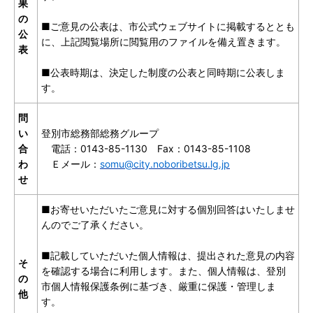
果
の
■ご意見の公表は、市公式ウェブサイトに掲載するととも
公
に、上記閲覧場所に閲覧用のファイルを備え置きます。
表
■公表時期は、決定した制度の公表と同時期に公表しま
す。
問
い
登別市総務部総務グループ
合
電話：0143-85-1130 Fax：0143-85-1108
わ
Ｅメール：
somu@city.noboribetsu.lg.jp
せ
■お寄せいただいたご意見に対する個別回答はいたしませ
んのでご了承ください。
■記載していただいた個人情報は、提出された意見の内容
そ
を確認する場合に利用します。また、個人情報は、登別
の
市個人情報保護条例に基づき、厳重に保護・管理しま
他
す。