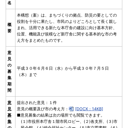
名
本構想（案）は、まちづくりの拠点、防災の要としての
役割を十分に果たし、市民のよりどころとして長く親し
概
まれ、活用できる新たな本庁舎の建設に向け基本方針、
要
位置、機能及び規模など新庁舎に関する基本的な市の考
え方をまとめたものです。
意
見
の
平成３０年６月６日（水）から平成３０年７月５日
募
（木）まで
集
期
間
意
提出された意見：１件
見
意見の概要及び市の考え方：
[DOCX：14KB]
募
■意見募集の結果は次の場所でも閲覧できます。
集
(１)
市役所本庁舎１階市民ロビー、
(２)
各支所、
(３)
市
の
民会館、
(４)
総合福祉センター、
(５)
市立図書館、
(６)