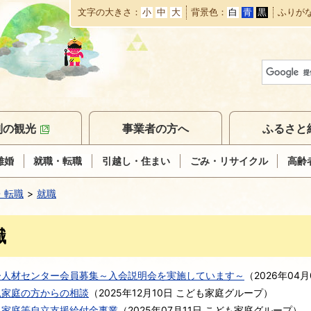
文字の大きさ
小
中
大
背景色
白
青
黒
ふりが
本
文
へ
移
動
別の観光
事業者の方へ
ふるさと
離婚
就職・転職
引越し・住まい
ごみ・リサイクル
高齢
・転職
就職
職
ー人材センター会員募集～入会説明会を実施しています～
（
2026年04月
親家庭の方からの相談
（
2025年12月10日
こども家庭グループ
）
親家庭等自立支援給付金事業
（
2025年07月11日
こども家庭グループ
）