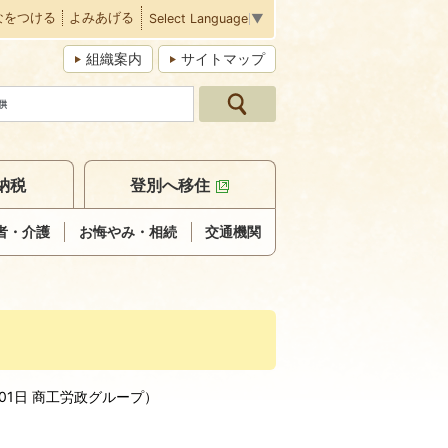
なをつける
よみあげる
Select Language
▼
組織案内
サイトマップ
納税
登別へ移住
者・介護
お悔やみ・相続
交通機関
01日
商工労政グループ
）