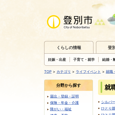
くらしの情報
登
妊娠・出産
子育て・就学
結婚・
TOP
カテゴリ
ライフイベント
就職
分野から探す
就
届出・登録・証明
シルバ
保険・年金・介護
ひとり
障がい・福祉
ひとり