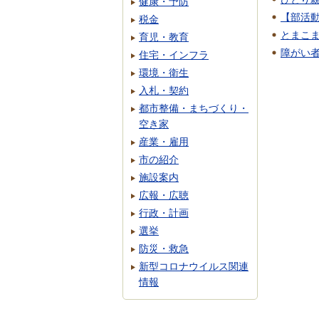
健康・予防
【部活
税金
とまこ
育児・教育
障がい
住宅・インフラ
環境・衛生
入札・契約
都市整備・まちづくり・
空き家
産業・雇用
市の紹介
施設案内
広報・広聴
行政・計画
選挙
防災・救急
新型コロナウイルス関連
情報